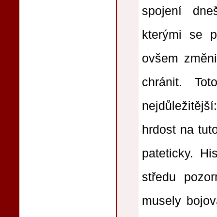
spojení dne
kterými se p
ovšem změnil
chránit. T
nejdůležitěj
hrdost na tuto
pateticky. Hi
středu pozor
musely bojov