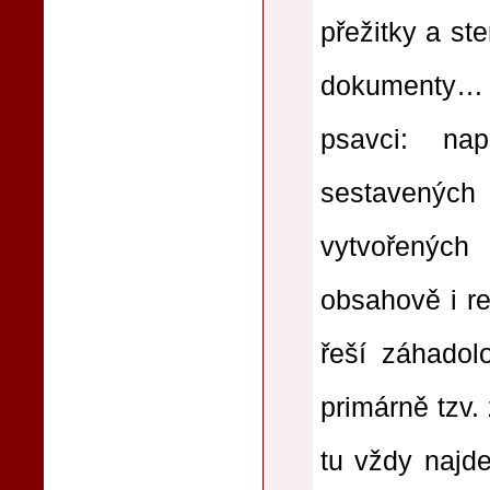
přežitky a st
dokumenty… 
psavci: na
sestavený
vytvořených
obsahově i re
řeší záhadol
primárně tzv.
tu vždy najd