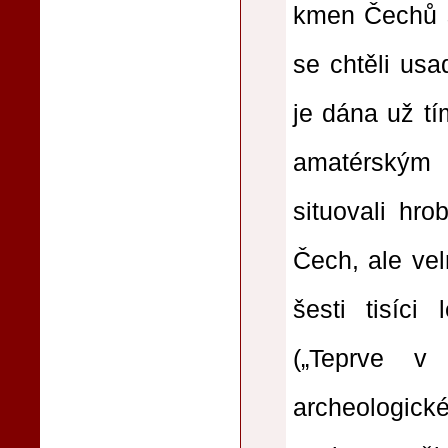
kmen Čechů s 
se chtěli usa
je dána už t
amatérským 
situovali hr
Čech, ale ve
šesti tisíci
(„Teprve v
archeologické