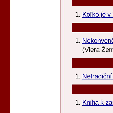
Koľko je v
Nekonvenč
(Viera Že
Netradičn
Kniha k za