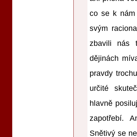
co se k nám 
svým raciona
zbavili nás 
dějinách mív
pravdy trochu,
určité skute
hlavně posiluj
zapotřebí. 
Snětivý se ne