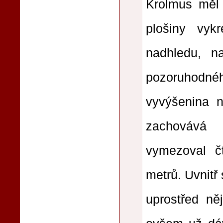
Krolmus měl 
plošiny vyk
nadhledu, n
pozoruhodné
vyvýšenina n
zachovává 
vymezoval č
metrů. Uvnitř
uprostřed něj