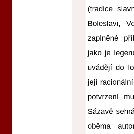
(tradice slav
Boleslavi, 
zaplněné pří
jako je legen
uvádějí do lo
její racionál
potvrzení m
Sázavě sehrál
oběma autor