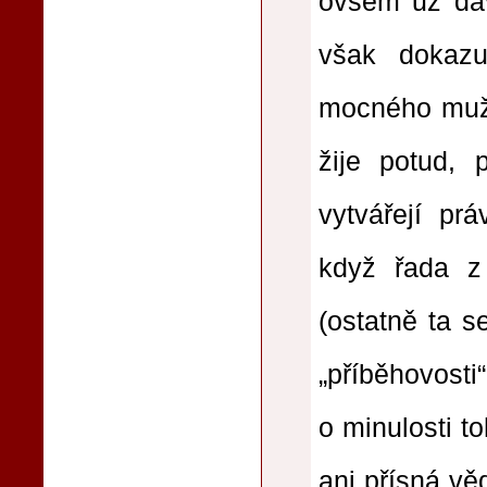
ovšem už dáv
však dokazu
mocného muže“
žije potud,
vytvářejí prá
když řada z 
(ostatně ta s
„příběhovosti“
o minulosti 
ani přísná v