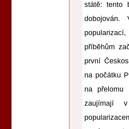
státě: tento
dobojován. V
popularizac
příběhům zač
první Českos
na počátku P
na přelomu 6
zaujímají 
populariza