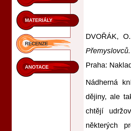
MATERIÁLY
DVOŘÁK, O.
RECENZE
Přemyslovců.
Praha: Naklad
ANOTACE
Nádherná kní
dějiny, ale ta
chtějí udrž
některých p