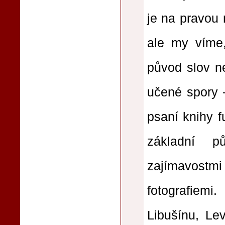
je na pravou m
ale my víme,
původ slov ne
učené spory –
psaní knihy f
základní p
zajímavostmi
fotografiemi
Libušínu, Le