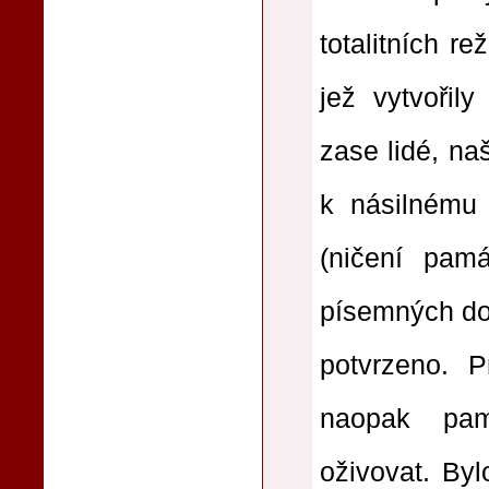
totalitních re
jež vytvořil
zase lidé, na
k násilnému 
(ničení pamá
písemných dok
potvrzeno. P
naopak pam
oživovat. By