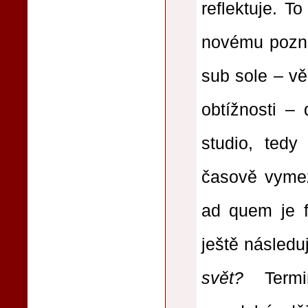
reflektuje. 
novému poznán
sub sole – věd
obtížnosti – 
studio, tedy
časově vymez
ad quem je f
ještě následu
svět?
Termin