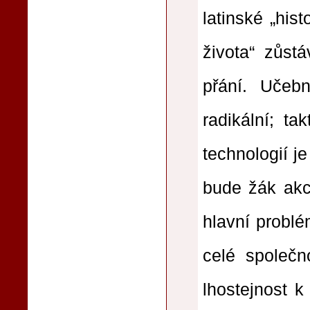
latinské „hist
života“ zůst
přání. Učebn
radikální; t
technologií je
bude žák akce
hlavní problém
celé společn
lhostejnost k