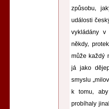
způsobu, jak
události česk
vykládány v 
někdy, protek
může každý m
já jako děje
smyslu „milov
k tomu, aby
probíhaly jin