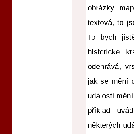
obrázky, map
textová, to j
To bych jist
historické k
odehrává, vr
jak se mění d
událostí mění 
příklad uvád
některých udá