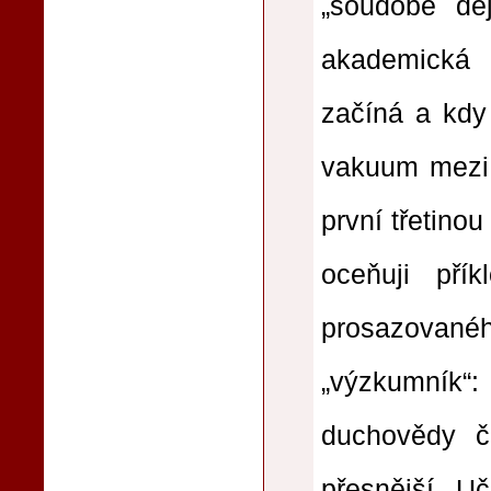
„soudobé děj
akademická 
začíná a kdy
vakuum mezi 
první třetinou
oceňuji pří
prosazované
„výzkumník“: 
duchovědy č
přesnější. U