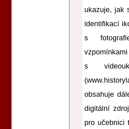
ukazuje, jak 
identifikací i
s fotograf
vzpomínkami (
s videouk
(www.history
obsahuje dále
digitální zdr
pro učebnici 