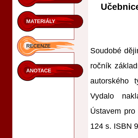
Učebnice
MATERIÁLY
RECENZE
Soudobé dějin
ročník základ
ANOTACE
autorského t
Vydalo nak
Ústavem pro s
124 s. ISBN 