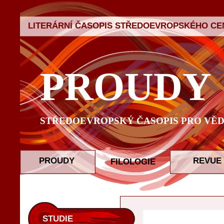
LITERÁRNÍ ČASOPIS STŘEDOEVROPSKÉHO CEN
PROUDY
STŘEDOEVROPSKÝ ČASOPIS PRO VĚD
PROUDY
REVUE
FILOLOGIE
STUDIE