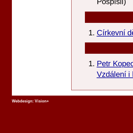
Pospíšil)
Církevní d
Petr Kopec
Vzdálení i 
Webdesign: Vision+