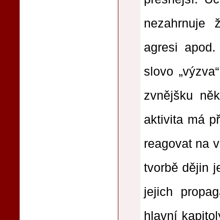
nezahrnuje ž
agresi apod.
slovo „výzva
zvnějšku něk
aktivita má p
reagovat na v
tvorbě dějin 
jejich propa
hlavní kapitol