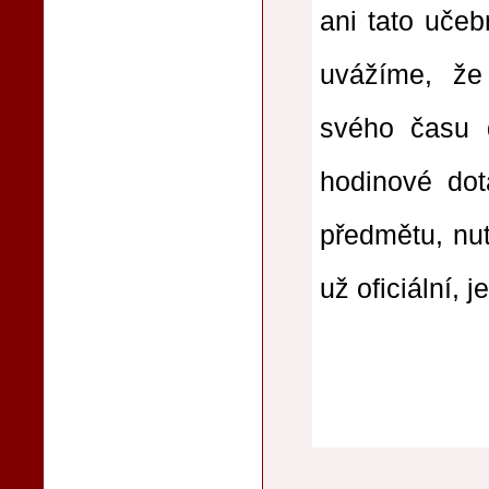
ani tato uče
uvážíme, že 
svého času d
hodinové dot
předmětu, nut
už oficiální, 