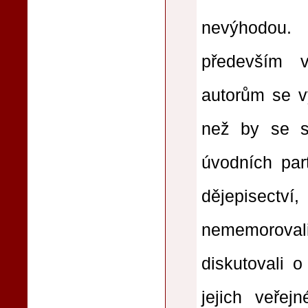
nevýhodou. 
především 
autorům se vy
než by se sl
úvodních part
dějepisect
nememorovali
diskutovali o
jejich veřej