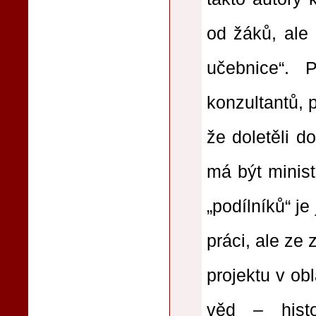
od žáků, ale 
učebnice“. 
konzultantů, p
že doletěli do
má být minist
„podílníků“ je
práci, ale ze 
projektu v ob
věd – hist