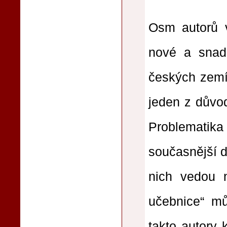
Osm autorů v
nové a snad 
českých zemíc
jeden z důvod
Problematika
současnější d
nich vedou n
učebnice“ mů
takto autory