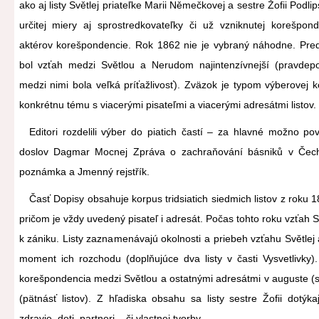
ako aj listy Světlej priateľke Marii Němečkovej a sestre Žofii Podli
určitej miery aj sprostredkovateľky či už vzniknutej korešpon
aktérov korešpondencie. Rok 1862 nie je vybraný náhodne. Pred
bol vzťah medzi Světlou a Nerudom najintenzívnejší (pravdepo
medzi nimi bola veľká príťažlivosť). Zväzok je typom výberovej
konkrétnu tému s viacerými pisateľmi a viacerými adresátmi listov.
Editori rozdelili výber do piatich častí – za hlavné možno po
doslov Dagmar Mocnej Zpráva o zachraňování básniků v Čech
poznámka a Jmenný rejstřík.
Časť Dopisy obsahuje korpus tridsiatich siedmich listov z roku 
pričom je vždy uvedený pisateľ i adresát. Počas tohto roku vzťah Sv
k zániku. Listy zaznamenávajú okolnosti a priebeh vzťahu Světlej
moment ich rozchodu (doplňujúce dva listy v časti Vysvetlivky).
korešpondencia medzi Světlou a ostatnými adresátmi v auguste (s
(pätnásť listov). Z hľadiska obsahu sa listy sestre Žofii dotý
zdravie, deti, partneri – či vlastnej tvorby.