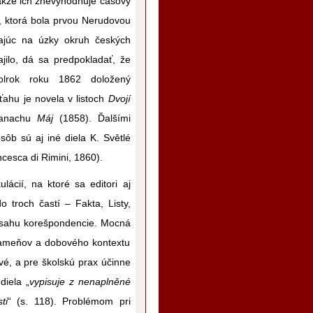
 takže ich znevýhodňuje časový
, ktorá bola prvou Nerudovou
dajúc na úzky okruh českých
jilo, dá sa predpokladať, že
polrok roku 1862 doložený
ahu je novela v listoch
Dvojí
lmanachu
Máj
(1858). Ďalšími
sôb sú aj iné diela K. Světlé
cesca di Rimini, 1860).
ácií, na ktoré sa editori aj
 troch častí – Fakta, Listy,
obsahu korešpondencie. Mocná
 prameňov a dobového kontextu
livé, a pre školskú prax účinne
diela „
vypisuje z nenaplněné
ti
“ (s. 118). Problémom pri