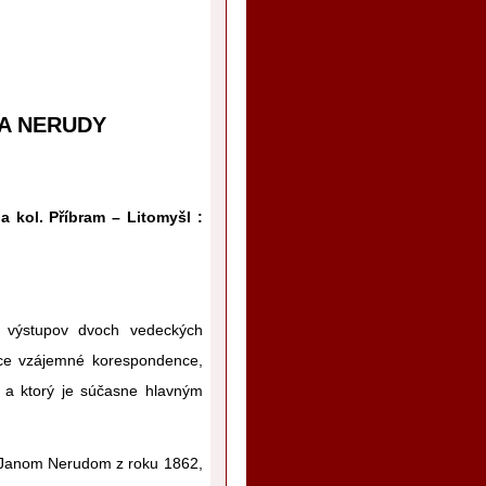
NA NERUDY
 kol. Příbram – Litomyšl :
výstupov dvoch vedeckých
ice vzájemné korespondence,
R a ktorý je súčasne hlavným
a Janom Nerudom z roku 1862,