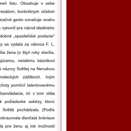
meň listu. Obsahuje v sebe
dresátom, konkrétnym účelom
lizačné gesto označuje snahu
 vytvoriť pre národ ideálneho
odobné „spasiteľské poslanie“
y sa vydala za vdovca F. L.
ia žena (o štyri roky staršia,
júcemu, neistému básnikovi
ú názory Světlej na Nerudovu
meleckých zážitkoch. Iným
 ochoty pomôcť talentovanému
baovládania, iní v tom vidia
 k požiadavke askézy, ktorú
j Světlá pochádzala. (Podľa
 zobrazovala dievčatá brániace
la pre ženu aj iné možnosti