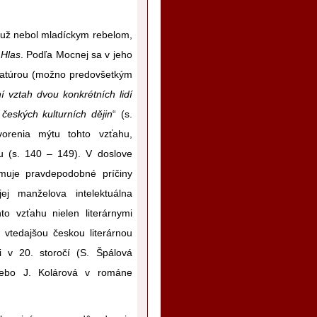
2 už nebol mladíckym rebelom,
u
Hlas
. Podľa Mocnej sa v jeho
iteratúrou (možno predovšetkým
í vztah dvou konkrétních lidí
českých kulturních dějin
“ (s.
vorenia mýtu tohto vzťahu,
mu (s. 140 – 149). V doslove
muje pravdepodobné príčiny
ej manželova intelektuálna
o vzťahu nielen literárnymi
 vtedajšou českou literárnou
i v 20. storočí (S. Špálová
ebo J. Kolárová v románe