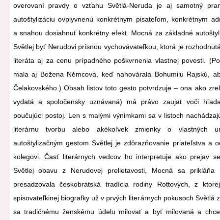
overovaní pravdy o vzťahu Světlá-Neruda je aj samotný pra
autoštylizáciu ovplyvnenú konkrétnym pisateľom, konkrétnym a
a snahou dosiahnuť konkrétny efekt. Mocná za základné autošty
Světlej byť Nerudovi prísnou vychovávateľkou, ktorá je rozhodnutá
literáta aj za cenu prípadného poškvrnenia vlastnej povesti. (P
mala aj Božena Němcová, keď nahovárala Bohumilu Rajskú, ab
Čelakovského.) Obsah listov toto gesto potvrdzuje – ona ako zrelš
vydatá a spoločensky uznávaná) má právo zaujať voči hľada
poučujúci postoj. Len s malými výnimkami sa v listoch nachádzaj
literárnu tvorbu alebo akékoľvek zmienky o vlastných u
autoštylizačným gestom Světlej je zdôrazňovanie priateľstva a
kolegovi. Časť literárnych vedcov ho interpretuje ako prejav se
Světlej obavu z Nerudovej prelietavosti, Mocná sa prikláňa
presadzovala českobratská tradícia rodiny Rottových, z ktore
spisovateľkinej biografky už v prvých literárnych pokusoch Světlá
sa tradičnému ženskému údelu milovať a byť milovaná a chce