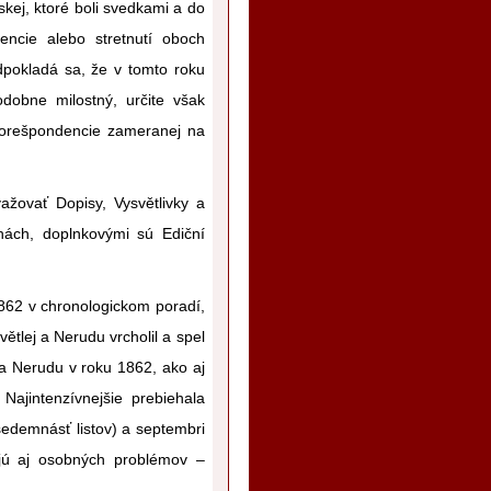
pskej, ktoré boli svedkami a do
dencie alebo stretnutí oboch
pokladá sa, že v tomto roku
dobne milostný, určite však
 korešpondencie zameranej na
važovať Dopisy, Vysvětlivky a
ách, doplnkovými sú Ediční
1862 v chronologickom poradí,
ětlej a Nerudu vrcholil a spel
 a Nerudu v roku 1862, ako aj
 Najintenzívnejšie prebiehala
edemnásť listov) a septembri
kajú aj osobných problémov –