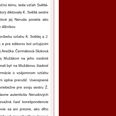
čnú tému, teda vzťah Světlá-
torý diktovala K. Světlá sestre
toré jej Neruda posiela ako
 dlžníkov.
íbehu vzťahu K. Světlej a J.
 a pre editorov bol určujúcim
lej Anežka Čermáková-Sluková
lej Mužákovi na jeho osobné
y mali byť na Mužákovu žiadosť
nformácie o vzájomnom vzťahu
om úplne prerušiť. Uverejnené
 priebežne pre svoju sestru Ž.
lavne autenticita Nerudových
revažná časť korešpondencie
nevie sa ani presne, ako dlho