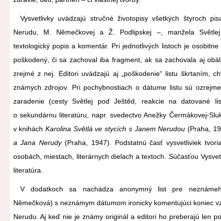
Vysvetlivky uvádzajú stručné životopisy všetkých štyroch pisa
Nerudu, M. Němečkovej a Ž. Podlipskej –, manžela Světle
textologický popis a komentár. Pri jednotlivých listoch je osobit
poškodený, či sa zachoval iba fragment, ak sa zachovala aj obál
zrejmé z nej. Editori uvádzajú aj „poškodenie“ listu škrtaním, c
známych zdrojov. Pri pochybnostiach o dátume listu sú ozrejme
zaradenie (cesty Světlej pod Ještěd, reakcie na datované list
o sekundárnu literatúru, napr. svedectvo Anežky Čermákovej-Sluko
v knihách
Karolina Světlá ve stycích s Janem Nerudou
(Praha, 1
a Jana Nerudy
(Praha, 1947). Podstatnú časť vysvetliviek tvor
osobách, miestach, literárnych dielach a textoch. Súčasťou Vysvet
literatúra.
V dodatkoch sa nachádza anonymný list pre neznámeh
Němečková) s neznámym dátumom ironicky komentujúci koniec vzť
Nerudu. Aj keď nie je známy originál a editori ho preberajú len p