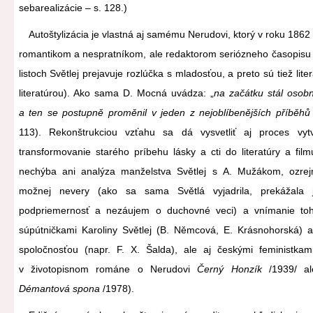
sebarealizácie – s. 128.)
Autoštylizácia je vlastná aj samému Nerudovi, ktorý v roku 186
romantikom a nespratníkom, ale redaktorom seriózneho časopis
listoch Světlej prejavuje rozlúčka s mladosťou, a preto sú tiež l
literatúrou). Ako sama D. Mocná uvádza: „
na začátku stál osobn
a ten se postupně proměnil v jeden z nejoblíbenějších příběhů 
113). Rekonštrukciou vzťahu sa dá vysvetliť aj proces vyt
transformovanie starého príbehu lásky a cti do literatúry a fil
nechýba ani analýza manželstva Světlej s A. Mužákom, ozrej
možnej nevery (ako sa sama Světlá vyjadrila, prekážala j
podpriemernosť a nezáujem o duchovné veci) a vnímanie toht
súpútničkami Karoliny Světlej (B. Němcová, E. Krásnohorská) a
spoločnosťou (napr. F. X. Šalda), ale aj českými feministkam
v životopisnom románe o Nerudovi
Černý Honzík
/1939/ al
Démantová spona
/1978).