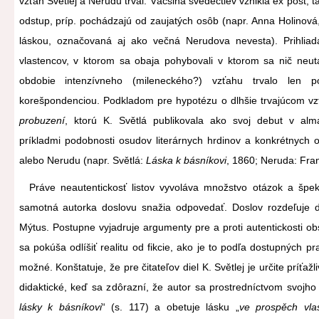
vzťah Světlej a Nerudu trval. Väčšina svedectiev vznikla ex post,
odstup, príp. pochádzajú od zaujatých osôb (napr. Anna Holinová
láskou, označovaná aj ako večná Nerudova nevesta). Prihlia
vlastencov, v ktorom sa obaja pohybovali v ktorom sa nič neuta
obdobie intenzívneho (mileneckého?) vzťahu trvalo len 
korešpondenciou. Podkladom pre hypotézu o dlhšie trvajúcom vzť
probuzení
, ktorú K. Světlá publikovala ako svoj debut v a
príkladmi podobnosti osudov literárnych hrdinov a konkrétnych o
alebo Nerudu (napr. Světlá:
Láska k básníkovi
, 1860; Neruda: Fran
Práve neautentickosť listov vyvoláva množstvo otázok a špekul
samotná autorka doslovu snažia odpovedať. Doslov rozdeľuje do
Mýtus. Postupne vyjadruje argumenty pre a proti autentickosti 
sa pokúša odlíšiť realitu od fikcie, ako je to podľa dostupných
možné. Konštatuje, že pre čitateľov diel K. Světlej je určite príťaž
didaktické, keď sa zdôrazní, že autor sa prostredníctvom svojho 
lásky k básníkovi
“ (s. 117) a obetuje lásku „
ve prospěch vlas