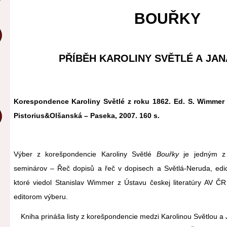
BOUŘKY
PŘÍBĚH KAROLINY SVĚTLÉ A JA
Korespondence Karoliny Světlé z roku 1862. Ed. S. Wimmer a
Pistorius&Olšanská – Paseka, 2007. 160 s.
Výber z korešpondencie Karoliny Světlé
Bouřky
je jedným z 
seminárov – Řeč dopisů a řeč v dopisech a Světlá-Neruda, ed
ktoré viedol Stanislav Wimmer z Ústavu českej literatúry AV Č
editorom výberu.
Kniha prináša listy z korešpondencie medzi Karolinou Světlou 