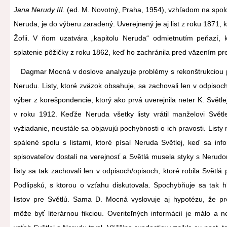
Jana Nerudy III.
(ed. M. Novotný, Praha, 1954), vzhľadom na spolo
Neruda, je do výberu zaradený. Uverejnený je aj list z roku 1871, k
Žofii. V ňom uzatvára „kapitolu Neruda“ odmietnutím peňazí, k
splatenie pôžičky z roku 1862, keď ho zachránila pred väzením pre
Dagmar Mocná v doslove analyzuje problémy s rekonštrukciou pr
Nerudu. Listy, ktoré zväzok obsahuje, sa zachovali len v odpisoch
výber z korešpondencie, ktorý ako prvá uverejnila neter K. Svět
v roku 1912. Keďže Neruda všetky listy vrátil manželovi Svět
vyžiadanie, neustále sa objavujú pochybnosti o ich pravosti. List
spálené spolu s listami, ktoré písal Neruda Světlej, keď sa i
spisovateľov dostali na verejnosť a Světlá musela styky s Nerud
listy sa tak zachovali len v odpisoch/opisoch, ktoré robila Světlá
Podlipskú, s ktorou o vzťahu diskutovala. Spochybňuje sa tak h
listov pre Světlú. Sama D. Mocná vyslovuje aj hypotézu, že p
môže byť literárnou fikciou. Overiteľných informácií je málo a 