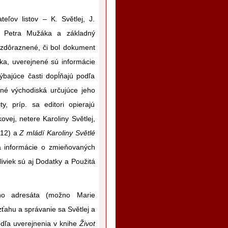
teľov listov – K. Světlej, J.
j Petra Mužáka a základný
ne zdôraznené, či bol dokument
ka, uverejnené sú informácie
hýbajúce časti dopĺňajú podľa
né východiská určujúce jeho
y, príp. sa editori opierajú
vej, netere Karoliny Světlej,
912) a
Z mládí Karoliny Světlé
ia informácie o zmieňovaných
liviek sú aj Dodatky a Použitá
o adresáta (možno Marie
ahu a správanie sa Světlej a
odľa uverejnenia v knihe
Život