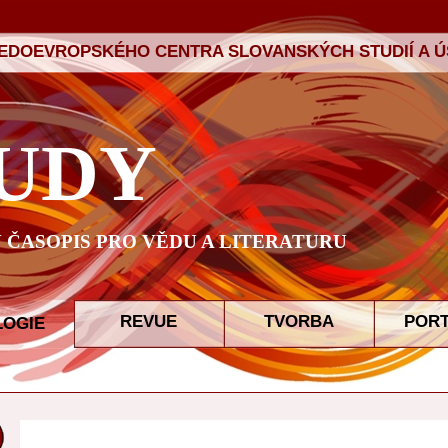
ŘEDOEVROPSKÉHO CENTRA SLOVANSKÝCH STUDIÍ A ÚS
UDY
ČASOPIS PRO VĚDU A LITERATURU
REVUE
TVORBA
POR
LOGIE