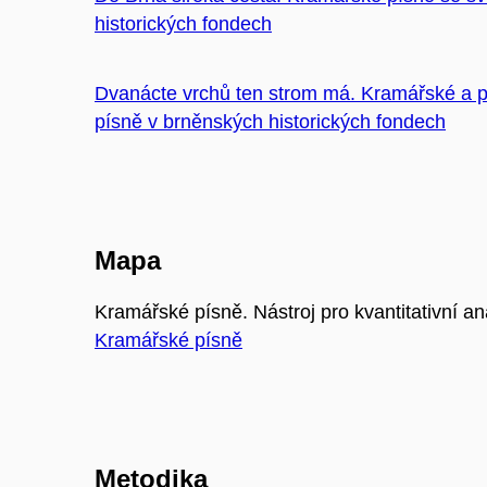
historických fondech
Dvanácte vrchů ten strom má. Kramářské a p
písně v brněnských historických fondech
Mapa
Kramářské písně. Nástroj pro kvantitativní 
Kramářské písně
Metodika