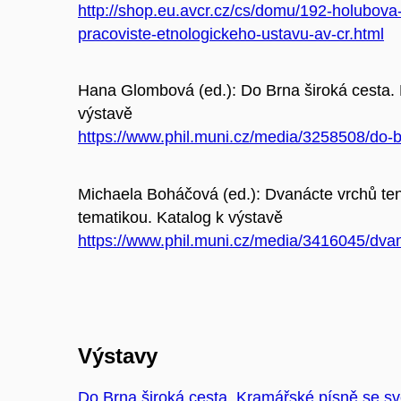
http://shop.eu.avcr.cz/cs/domu/192-holubov
pracoviste-etnologickeho-ustavu-av-cr.html
Hana Glombová (ed.): Do Brna široká cesta. 
výstavě
https://www.phil.muni.cz/media/3258508/do-b
Michaela Boháčová (ed.): Dvanácte vrchů te
tematikou. Katalog k výstavě
https://www.phil.muni.cz/media/3416045/dva
Výstavy
Do Brna široká cesta. Kramářské písně se s