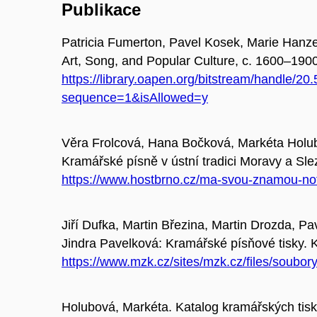
Publikace
Patricia Fumerton, Pavel Kosek, Marie Hanze
Art, Song, and Popular Culture, c. 1600–190
https://library.oapen.org/bitstream/handle/
sequence=1&isAllowed=y
Věra Frolcová, Hana Bočková, Markéta Holu
Kramářské písně v ústní tradici Moravy a Sl
https://www.hostbrno.cz/ma-svou-znamou-no
Jiří Dufka, Martin Březina, Martin Drozda,
Jindra Pavelková: Kramářské písňové tisky. 
https://www.mzk.cz/sites/mzk.cz/files/soubo
Holubová, Markéta. Katalog kramářských tis