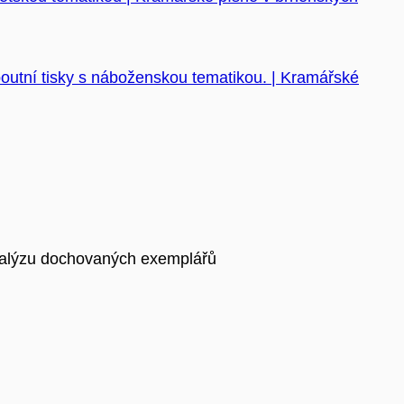
outní tisky s náboženskou tematikou. | Kramářské
analýzu dochovaných exemplářů