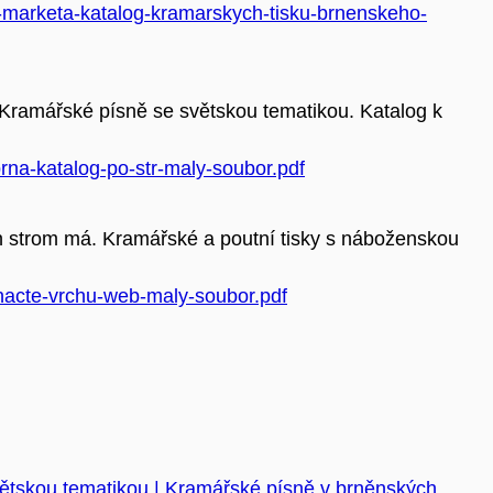
a-marketa-katalog-kramarskych-tisku-brnenskeho-
Kramářské písně se světskou tematikou. Katalog k
rna-katalog-po-str-maly-soubor.pdf
n strom má. Kramářské a poutní tisky s náboženskou
nacte-vrchu-web-maly-soubor.pdf
větskou tematikou | Kramářské písně v brněnských