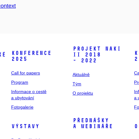
context
Projekt NAKI
Konference
K
ké
II 2018
2025
2
- 2022
Call for papers
Ca
Aktuálně
Program
P
Tým
Informace o cestě
In
O projektu
a ubytování
a 
Fotogalerie
Fo
Přednášky
Výstavy
a webináře
O