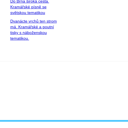
Do Brna široká cesta.
Kramářské písně se
světskou tematikou
Dvanácte vrchů ten strom
má. Kramářské a poutní
tisky s náboženskou
tematikou.