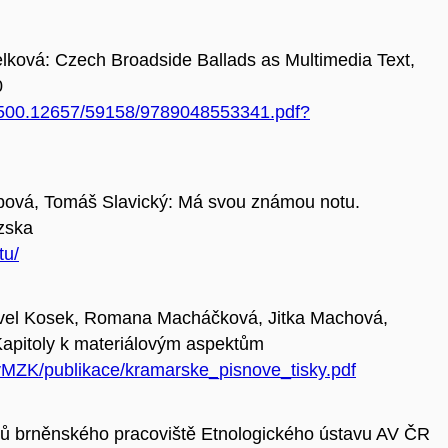
lková: Czech Broadside Ballads as Multimedia Text,
0
20.500.12657/59158/9789048553341.pdf?
bová, Tomáš Slavický: Má svou známou notu.
ezska
tu/
 Pavel Kosek, Romana Macháčková, Jitka Machová,
Kapitoly k materiálovým aspektům
ryMZK/publikace/kramarske_pisnove_tisky.pdf
ků brněnského pracoviště Etnologického ústavu AV ČR