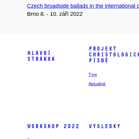
Czech broadside ballads in the international 
Brno 8. - 10. září 2022
Projekt
Hlavní
Christologic
stránka
písně
Tým
Aktuálně
Workshop 2022
Výsledky