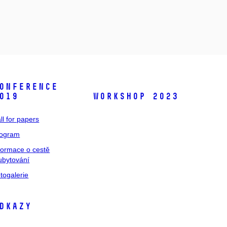
onference
019
Workshop 2023
ll for papers
rogram
formace o cestě
ubytování
togalerie
dkazy