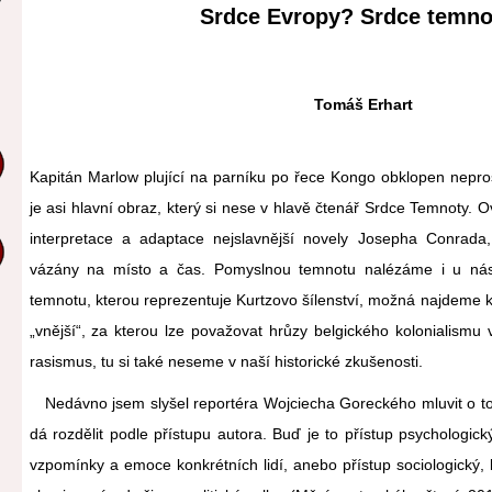
Srdce Evropy? Srdce temno
Tomáš Erhart
Kapitán Marlow plující na parníku po řece Kongo obklopen nepros
je asi hlavní obraz, který si nese v hlavě čtenář Srdce Temnoty.
interpretace a adaptace nejslavnější novely Josepha Conrada,
vázány na místo a čas. Pomyslnou temnotu nalézáme i u nás,
temnotu, kterou reprezentuje Kurtzovo šílenství, možná najdeme
„vnější“, za kterou lze považovat hrůzy belgického kolonialism
rasismus, tu si také neseme v naší historické zkušenosti.
Nedávno jsem slyšel reportéra Wojciecha Goreckého mluvit o tom
dá rozdělit podle přístupu autora. Buď je to přístup psychologick
vzpomínky a emoce konkrétních lidí, anebo přístup sociologický,