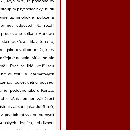
017.) Myslím si, že podobně by
řistoupím psychologicky, budu
řejmě už mnohokrát položená
přímou odpověď. Na rozdíl
 předloze je setkání Marlowa
 stále odkázáni hlavně na to,
em – jako o velkém muži, který
mozřejmě nestalo. Můžu se ale
ji. Proč se lidé, kteří jsou
it krutostí. V internetových
enci, rodiče, děti či sousedi
ptáme, podobně jako u Kurtze,
ohle však není jen záležitost
storii zapsáni jako dobří lidé,
a z prvních mi vytane na mysli
nských legiích, obdivoval