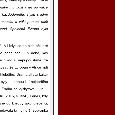
iální minulost a jež po válce
z každodenního styku s lidmi
 soucitu a vůle pomoci naší
opanů. Společná Evropa byla
né. A i když se na nich některé
rie ponaučení – v době, kdy
jen nikdo si nepřipouštíme, že
sal, že Evropan v Africe vidí
 hlubšího. Drama střetu kultur
y byly doménou lidí nejhoršího
Zřídka se vyskytovali i jiní –
I, 2016, s. 334.) I dnes, kdy
čané do Evropy jako utečenci,
eudávala ta nejhorší sebranka