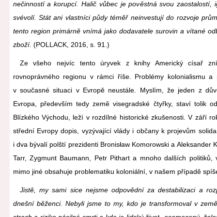
nečinností a korupcí. Halič vůbec je pověstná svou zaostalostí, i
svévolí. Stát ani vlastníci půdy téměř neinvestují do rozvoje prů
tento region primárně vnímá jako dodavatele surovin a vítané od
zboží.
(POLLACK, 2016, s. 91.)
Ze všeho nejvíc tento úryvek z knihy Americký císař zn
rovnoprávného regionu v rámci říše. Problémy kolonialismu a p
v současné situaci v Evropě neustále. Myslím, že jeden z dův
Evropa, především tedy země visegradské čtyřky, staví tolik od
Blízkého Východu, leží v rozdílné historické zkušenosti. V září 
střední Evropy dopis, vyzývající vlády i občany k projevům solidar
i dva bývalí polští prezidenti Bronisław Komorowski a Aleksander 
Tarr, Zygmunt Baumann, Petr Pithart a mnoho dalších politiků,
mimo jiné obsahuje problematiku koloniální, v našem případě spíše 
Jistě, my sami sice nejsme odpovědní za destabilizaci a rozp
dnešní běženci. Nebyli jsme to my, kdo je transformoval v země
strach a riziko násilné smrti a kde je lidský život „osamocený, žal