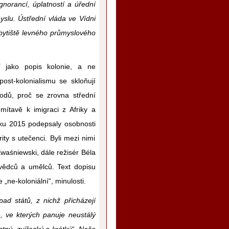
gnorancí, úplatností a úřední
myslu. Ústřední vláda ve Vídni
bytiště levného průmyslového
í jako popis kolonie, a ne
ost-kolonialismu se skloňují
odů, proč se zrovna střední
mítavě k imigraci z Afriky a
roku 2015 podepsaly osobnosti
ity s utečenci. Byli mezi nimi
Kwaśniewski, dále režisér Béla
 vědců a umělců. Text dopisu
„ne-koloniální“, minulosti.
ad států, z nichž přicházejí
, ve kterých panuje neustálý
ostný, zvířecký a krátký“. Naše