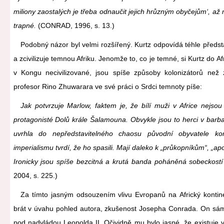
miliony zaostalých je třeba odnaučit jejich hrůzným obyčejům‘, až 
trapné.
(CONRAD, 1996, s. 13.)
Podobný názor byl velmi rozšířený. Kurtz odpovídá téhle předsta
a zcivilizuje temnou Afriku. Jenomže to, co je temné, si Kurtz do Afr
v Kongu necivilizované, jsou spíše způsoby kolonizátorů než
profesor Rino Zhuwarara ve své práci o Srdci temnoty píše:
Jak potvrzuje Marlow, faktem je, že bílí muži v Africe nejsou n
protagonisté Dolů krále Šalamouna. Obvykle jsou to herci v barbar
uvrhla do nepředstavitelného chaosu původní obyvatele kon
imperialismu tvrdí, že ho spasili. Mají daleko k „průkopníkům“, „a
Ironicky jsou spíše bezcitná a krutá banda poháněná sobeckostí
2004, s. 225.)
Za tímto jasným odsouzením vlivu Evropanů na Africký kontine
brát v úvahu pohled autora, zkušenost Josepha Conrada. On sám
pod nadvládou Leopolda II. Očividně mu bylo jasné, že existuje ve