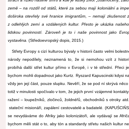
země – na rozdíl od států, které za sebou mají koloniální a imper
doširoka otevřely své hranice imigrantům, – nemají zkušenost 
z odlehlých zemí a vzdálených kultur. Přesto je ukázka našeho
lidskou povinností. Zároveň je to i naše povinnost jako Evr
vystavěna.
(Středoevropský dopis, 2015.)
Střety Evropy s cizí kulturou bývaly v historii často velmi bolest
národy nepodílely, neznamená to, že si nemohou vzít z histo
probíhá další střet kultur přímo v Evropě, i v té střední. Přeci 
bychom mohli dopadnout jako Kurtz. Ryszard Kapuscinski kdysi nap
vždy jen její část, pouze slupku. Nevěří, že se pod ní skrývá něco
totiž v minulosti spočívalo v tom, že jejich první vzájemné kontakt
ražení – loupežníků, zločinců, žoldnéřů, obchodníků s otroky atd. 
stateční misionáři, zapálení cestovatelé a badatelé. (KAPUŚCIŃSK
se nevydáváme do Afriky jako kolonizátoři, ale vydávají se Afri
bychom měli stát o to, aby tón a standardy střetu našich kultur n