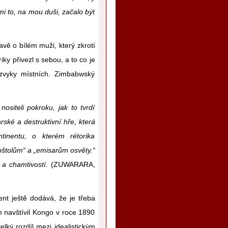
mi to, na mou duši, začalo být
vě o bílém muži, který zkrotí
iky přivezl s sebou, a to co je
 zvyky místních. Zimbabwský
ositeli pokroku, jak to tvrdí
ské a destruktivní hře, která
tinentu, o kterém rétorika
poštolům“ a „emisarům osvěty.“
 a chamtivostí.
(ZUWARARA,
nt ještě dodává, že je třeba
 navštívil Kongo v roce 1890
lký rozdíl mezi idealistickým