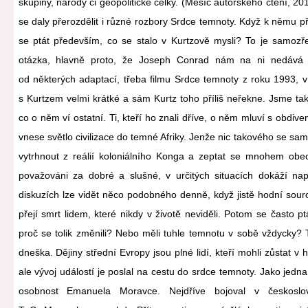
skupiny, národy či geopolitické celky. (Měsíc autorského čtení, 2
se daly přerozdělit i různé rozbory Srdce temnoty. Když k němu p
se ptát především, co se stalo v Kurtzově mysli? To je samoz
otázka, hlavně proto, že Joseph Conrad nám na ni nedává 
od některých adaptací, třeba filmu Srdce temnoty z roku 1993, v
s Kurtzem velmi krátké a sám Kurtz toho příliš neřekne. Jsme tak
co o něm ví ostatní. Ti, kteří ho znali dříve, o něm mluví s obdiv
vnese světlo civilizace do temné Afriky. Jenže nic takového se sa
vytrhnout z reálií koloniálního Konga a zeptat se mnohem obecně
považováni za dobré a slušné, v určitých situacích dokáží napln
diskuzích lze vidět něco podobného denně, když jistě hodní souroz
přejí smrt lidem, které nikdy v životě neviděli. Potom se často 
proč se tolik změnili? Nebo měli tuhle temnotu v sobě vždycky? T
dneška. Dějiny střední Evropy jsou plné lidí, kteří mohli zůstat v hi
ale vývoj událostí je poslal na cestu do srdce temnoty. Jako jedn
osobnost Emanuela Moravce. Nejdříve bojoval v českoslove