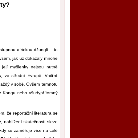
ty?
tupnou africkou džunglí – to
 Ovšem, jak už dokázaly mnohé
 její myšlenky nejsou nutně
 ve střední Evropě. Vnitřní
 každý v sobě. Ovšem temnotu
u v Kongu nebo všudypřítomný
, že reportážní literatura se
ý, nahlížení skutečnosti skrze
 kdy se zaměřuje více na celé