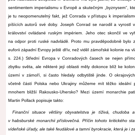
sentimentem imperialismu v Evropě a skutečným „byznysem“, kter
je tu neopomenutelný fakt, jež Conrada v přístupu k imperialism
píšících autorů své doby. Joseph Conrad se narodil a vyrostl v
království ovládané ruským impériem. Jeho otec skončil ve vyh
na odpor proti ruské nadvládě. Proto mu pravděpodobně bylo zat
euforii západní Evropy ještě dřív, než viděl zámořské kolonie na 
s. 224.) Střední Evropa v Conradových časech se nejen přímo
zbytku světa, ale některé její oblasti měly dokonce blíž ke kolon
území v zámoří, si často hledaly odbytiště jinde. O okrajovýc
včetně částí Polska nebo Ukrajiny můžeme mít těžko ideální 
mnohem bližší Rakousko-Uhersko? Mezi území monarchie patři
Martin Pollack popisuje takto:
Finanční situace většiny obyvatelstva je tíživá, chudoba a
v habsburské monarchii příslovečná. Příčin tohoto kritického st
vídeňské úřady, ale také feudálové a tamní byrokracie, která je i