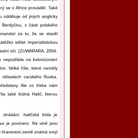
ý se v Africe prováděl. Také
u odděluje od jiných anglicky
 Berdyčivu, v části polského
nanství za to, že se stavěl
ěžko sdílet imperialistickou
vlastní oči. (ZUWARARA, 2004,
 nepodílela na kolonizování
iím. Velké říše, které neměly
h oblastech carského Ruska,
představy. Ale co třeba nám
la také bídná Halič, kterou
 strádání, haličská bída je
avu je povícero. Na vině jsou
 za hranicemi země známá svojí