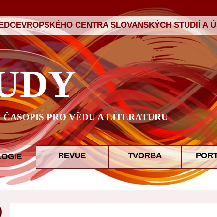
ŘEDOEVROPSKÉHO CENTRA SLOVANSKÝCH STUDIÍ A ÚS
UDY
ČASOPIS PRO VĚDU A LITERATURU
REVUE
TVORBA
POR
LOGIE