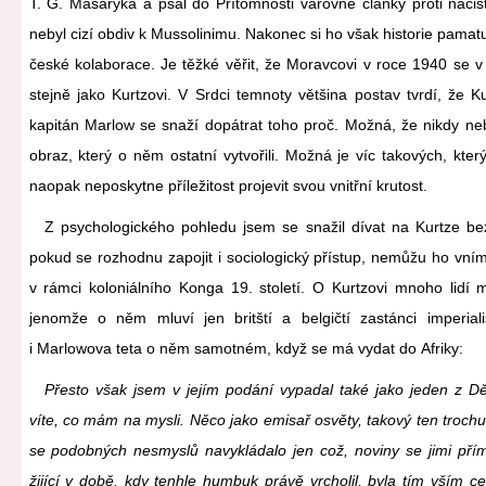
T. G. Masaryka a psal do Přítomnosti varovné články proti nac
nebyl cizí obdiv k Mussolinimu. Nakonec si ho však historie pamatu
české kolaborace. Je těžké věřit, že Moravcovi v roce 1940 se v
stejně jako Kurtzovi. V Srdci temnoty většina postav tvrdí, že Ku
kapitán Marlow se snaží dopátrat toho proč. Možná, že nikdy neby
obraz, který o něm ostatní vytvořili. Možná je víc takových, kter
naopak neposkytne příležitost projevit svou vnitřní krutost.
Z psychologického pohledu jsem se snažil dívat na Kurtze bez 
pokud se rozhodnu zapojit i sociologický přístup, nemůžu ho vním
v rámci koloniálního Konga 19. století. O Kurtzovi mnoho lidí m
jenomže o něm mluví jen britští a belgičtí zastánci imperia
i Marlowova teta o něm samotném, když se má vydat do Afriky:
Přesto však jsem v jejím podání vypadal také jako jeden z 
víte, co mám na mysli. Něco jako emisař osvěty, takový ten trochu
se podobných nesmyslů navykládalo jen což, noviny se jimi přím
žijící v době, kdy tenhle humbuk právě vrcholil, byla tím vším ce