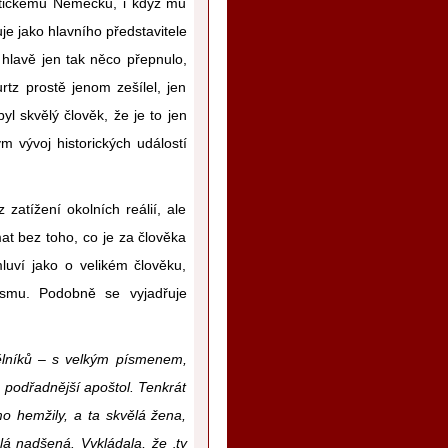
istickému Německu, i když mu
je jako hlavního představitele
 hlavě jen tak něco přepnulo,
rtz prostě jenom zešílel, jen
l skvělý člověk, že je to jen
ým vývoj historických událostí
zatížení okolních reálií, ale
at bez toho, co je za člověka
luví jako o velikém člověku,
lismu. Podobně se vyjadřuje
Dělníků – s velkým písmenem,
 podřadnější apoštol. Tenkrát
o hemžily, a ta skvělá žena,
lá nadšená. Vykládala, že ‚ty