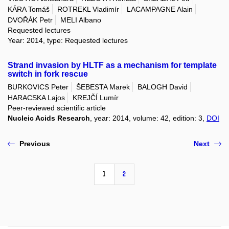
KÁRA Tomáš
ROTREKL Vladimír
LACAMPAGNE Alain
DVOŘÁK Petr
MELI Albano
Requested lectures
Year: 2014, type: Requested lectures
Strand invasion by HLTF as a mechanism for template
switch in fork rescue
BURKOVICS Peter
ŠEBESTA Marek
BALOGH David
HARACSKA Lajos
KREJČÍ Lumír
Peer-reviewed scientific article
Nucleic Acids Research
, year: 2014, volume: 42, edition: 3,
DOI
Previous
Next
1
2