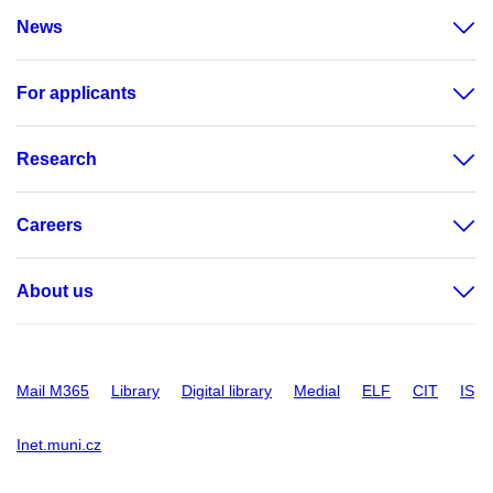
News
For applicants
Research
Careers
About us
Mail M365
Library
Digital library
Medial
ELF
CIT
IS
Inet.muni.cz