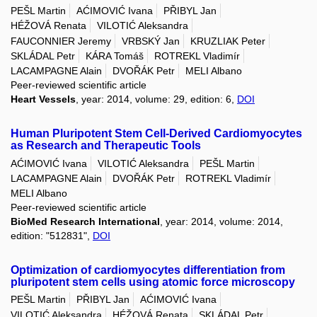
PEŠL Martin
AĆIMOVIĆ Ivana
PŘIBYL Jan
HÉŽOVÁ Renata
VILOTIĆ Aleksandra
FAUCONNIER Jeremy
VRBSKÝ Jan
KRUZLIAK Peter
SKLÁDAL Petr
KÁRA Tomáš
ROTREKL Vladimír
LACAMPAGNE Alain
DVOŘÁK Petr
MELI Albano
Peer-reviewed scientific article
Heart Vessels
, year: 2014, volume: 29, edition: 6,
DOI
Human Pluripotent Stem Cell-Derived Cardiomyocytes
as Research and Therapeutic Tools
AĆIMOVIĆ Ivana
VILOTIĆ Aleksandra
PEŠL Martin
LACAMPAGNE Alain
DVOŘÁK Petr
ROTREKL Vladimír
MELI Albano
Peer-reviewed scientific article
BioMed Research International
, year: 2014, volume: 2014,
edition: "512831",
DOI
Optimization of cardiomyocytes differentiation from
pluripotent stem cells using atomic force microscopy
PEŠL Martin
PŘIBYL Jan
AĆIMOVIĆ Ivana
VILOTIĆ Aleksandra
HÉŽOVÁ Renata
SKLÁDAL Petr