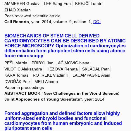
AMMERER Gustav
LEE Sang Eun
KREJČÍ Lumír
ZHAO Xiaolan
Peer-reviewed scientific article
Cell Reports
, year: 2014, volume: 9, edition: 1,
DOI
BIOMECHANICS OF STEM CELL DERIVED
CARDIOMYOCYTES CAN BE DESCRIBED BY ATOMIC
FORCE MICROSCOPY Optimization of cardiomyocytes
differentiation from pluripotent stem cells using atomic
force microscopy
PEŠL Martin
PŘIBYL Jan
AĆIMOVIĆ Ivana
VILOTIĆ Aleksandra
HÉŽOVÁ Renata
SKLÁDAL Petr
KÁRA Tomáš
ROTREKL Vladimír
LACAMPAGNE Alain
DVOŘÁK Petr
MELI Albano
Paper in proceedings
ABSTRACT BOOK “New Challenges in the World Science:
Joint Approaches of Young Scientists”
, year: 2014
Forced aggregation and defined factors allow highly
uniform-sized embryoid bodies and functional
cardiomyocytes from human embryonic and induced
pluripotent stem cells