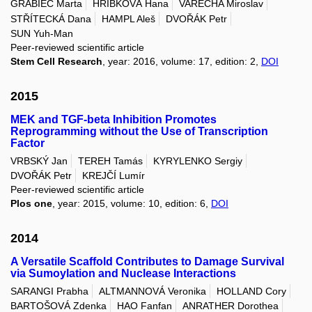
GRABIEC Marta
HŘÍBKOVÁ Hana
VAŘECHA Miroslav
STŘÍTECKÁ Dana
HAMPL Aleš
DVOŘÁK Petr
SUN Yuh-Man
Peer-reviewed scientific article
Stem Cell Research
, year: 2016, volume: 17, edition: 2,
DOI
2015
MEK and TGF-beta Inhibition Promotes
Reprogramming without the Use of Transcription
Factor
VRBSKÝ Jan
TEREH Tamás
KYRYLENKO Sergiy
DVOŘÁK Petr
KREJČÍ Lumír
Peer-reviewed scientific article
Plos one
, year: 2015, volume: 10, edition: 6,
DOI
2014
A Versatile Scaffold Contributes to Damage Survival
via Sumoylation and Nuclease Interactions
SARANGI Prabha
ALTMANNOVÁ Veronika
HOLLAND Cory
BARTOŠOVÁ Zdenka
HAO Fanfan
ANRATHER Dorothea