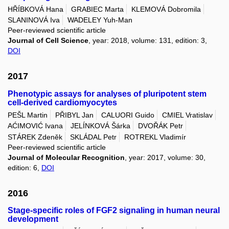
HŘÍBKOVÁ Hana
GRABIEC Marta
KLEMOVÁ Dobromila
SLANINOVÁ Iva
WADELEY Yuh-Man
Peer-reviewed scientific article
Journal of Cell Science
, year: 2018, volume: 131, edition: 3,
DOI
2017
Phenotypic assays for analyses of pluripotent stem
cell-derived cardiomyocytes
PEŠL Martin
PŘIBYL Jan
CALUORI Guido
CMIEL Vratislav
AĆIMOVIĆ Ivana
JELÍNKOVÁ Šárka
DVOŘÁK Petr
STÁREK Zdeněk
SKLÁDAL Petr
ROTREKL Vladimír
Peer-reviewed scientific article
Journal of Molecular Recognition
, year: 2017, volume: 30,
edition: 6,
DOI
2016
Stage-specific roles of FGF2 signaling in human neural
development