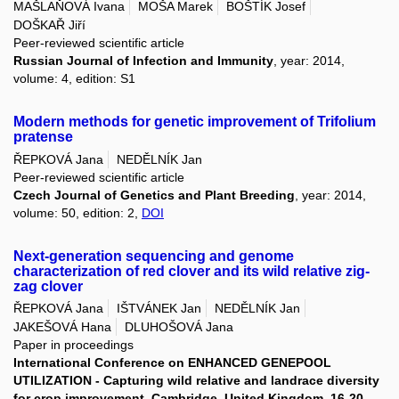
MAŠLAŇOVÁ Ivana
MOŠA Marek
BOŠTÍK Josef
DOŠKAŘ Jiří
Peer-reviewed scientific article
Russian Journal of Infection and Immunity
, year: 2014,
volume: 4, edition: S1
Modern methods for genetic improvement of Trifolium
pratense
ŘEPKOVÁ Jana
NEDĚLNÍK Jan
Peer-reviewed scientific article
Czech Journal of Genetics and Plant Breeding
, year: 2014,
volume: 50, edition: 2,
DOI
Next-generation sequencing and genome
characterization of red clover and its wild relative zig-
zag clover
ŘEPKOVÁ Jana
IŠTVÁNEK Jan
NEDĚLNÍK Jan
JAKEŠOVÁ Hana
DLUHOŠOVÁ Jana
Paper in proceedings
International Conference on ENHANCED GENEPOOL
UTILIZATION - Capturing wild relative and landrace diversity
for crop improvement, Cambridge, United Kingdom, 16-20