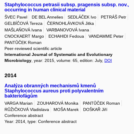
Staphylococcus petrasii subsp. pragensis subsp. nov.,
occurring in human clinical material
ŠVEC Pavel
DE BEL Annelies
SEDLÁČEK Ivo
PETRÁŠ Petr
GELBÍČOVÁ Tereza
ČERNOHLÁVKOVÁ Jitka
MAŠLAŇOVÁ Ivana
VARBANOVOVÁ Ivana
CNOCKAERT Margo
ECHAHIDI Fedoua
VANDAMME Peter
PANTŮČEK Roman
Peer-reviewed scientific article
International Journal of Systematic and Evolutionary
Microbiology
, year: 2015, volume: 65, edition: July,
DOI
2014
Analýza obranných mechanismů kmenů
Staphylococcus aureus proti polyvalentním
bakteriofágům
VARGA Marian
ZOUHAROVÁ Monika
PANTŮČEK Roman
RŮŽIČKOVÁ Vladislava
MOŠA Marek
DOŠKAŘ Jiří
Conference abstract
Year: 2014, type: Conference abstract