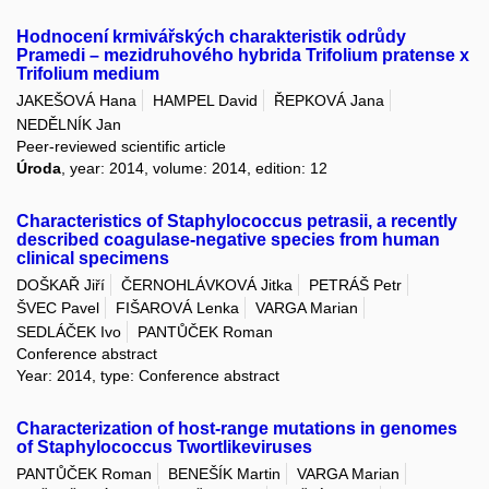
Hodnocení krmivářských charakteristik odrůdy
Pramedi – mezidruhového hybrida Trifolium pratense x
Trifolium medium
JAKEŠOVÁ Hana
HAMPEL David
ŘEPKOVÁ Jana
NEDĚLNÍK Jan
Peer-reviewed scientific article
Úroda
, year: 2014, volume: 2014, edition: 12
Characteristics of Staphylococcus petrasii, a recently
described coagulase-negative species from human
clinical specimens
DOŠKAŘ Jiří
ČERNOHLÁVKOVÁ Jitka
PETRÁŠ Petr
ŠVEC Pavel
FIŠAROVÁ Lenka
VARGA Marian
SEDLÁČEK Ivo
PANTŮČEK Roman
Conference abstract
Year: 2014, type: Conference abstract
Characterization of host-range mutations in genomes
of Staphylococcus Twortlikeviruses
PANTŮČEK Roman
BENEŠÍK Martin
VARGA Marian