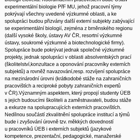
experimentální biologie PřF MU, jehož pracovní týmy
pokrývají všechny uvedené výzkumné oblasti, a ke
spolupráci budou přizvány další externí subjekty zabývající
se experimentální biologií, zejména z brněnského regionu
(další vysoké školy, ústavy AV ČR, resortní výzkumné
ústavy, soukromé výzkumné a biotechnologické firmy).
Spolupráce bude pokrývat jednak společné výzkumné
projekty, jednak spolupráci v oblasti absolventských prací
(školitelství,konzultace a oponování pracovníky externích
subjektů) a rovněž navazování,resp. rozvíjení spolupráce
na mezinárodní úrovni (krátkodobé stáže na zahraničních
pracovištích a reciproké pobyty zahraničních expertů
v ČR).Významným aspektem, který propojí studenty ÚEB
s jejich budoucími školiteli a zaměstnavateli, budou stáže
a exkurze na spolupracujících externích pracovištích.
Nedílnou součástí zkvalitnění spolupráce institucí a týmů
bude i zvyšování úrovně tzv. měkkých dovedností
u pracovníků ÚEB i externích subjektů (jazykové
kompetence, prezentační, pedagogické, manažerské