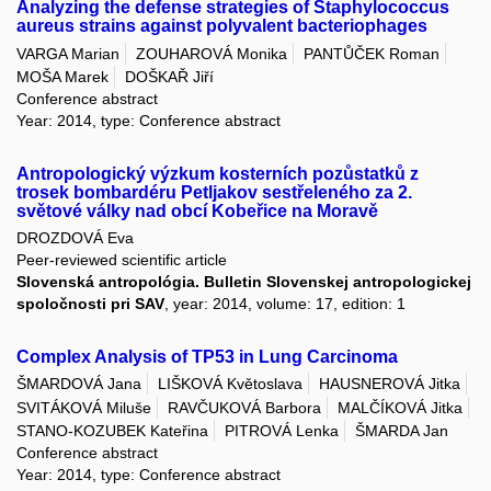
Analyzing the defense strategies of Staphylococcus
aureus strains against polyvalent bacteriophages
VARGA Marian
ZOUHAROVÁ Monika
PANTŮČEK Roman
MOŠA Marek
DOŠKAŘ Jiří
Conference abstract
Year: 2014, type: Conference abstract
Antropologický výzkum kosterních pozůstatků z
trosek bombardéru Petljakov sestřeleného za 2.
světové války nad obcí Kobeřice na Moravě
DROZDOVÁ Eva
Peer-reviewed scientific article
Slovenská antropológia. Bulletin Slovenskej antropologickej
spoločnosti pri SAV
, year: 2014, volume: 17, edition: 1
Complex Analysis of TP53 in Lung Carcinoma
ŠMARDOVÁ Jana
LIŠKOVÁ Květoslava
HAUSNEROVÁ Jitka
SVITÁKOVÁ Miluše
RAVČUKOVÁ Barbora
MALČÍKOVÁ Jitka
STANO-KOZUBEK Kateřina
PITROVÁ Lenka
ŠMARDA Jan
Conference abstract
Year: 2014, type: Conference abstract