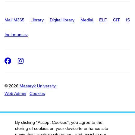
Mail M365
Library
Digital library
Medial
ELF
CIT
IS
Inet.muni.cz
Facebook
Instagram
© 2026
Masaryk University
Web Admin
Cookies
By clicking “Accept Cookies”, you agree to the
storing of cookies on your device to enhance site
navigation, analyze site usage, and assist in our