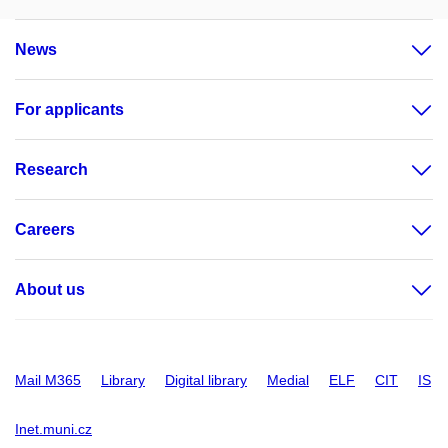
News
For applicants
Research
Careers
About us
Mail M365
Library
Digital library
Medial
ELF
CIT
IS
Inet.muni.cz