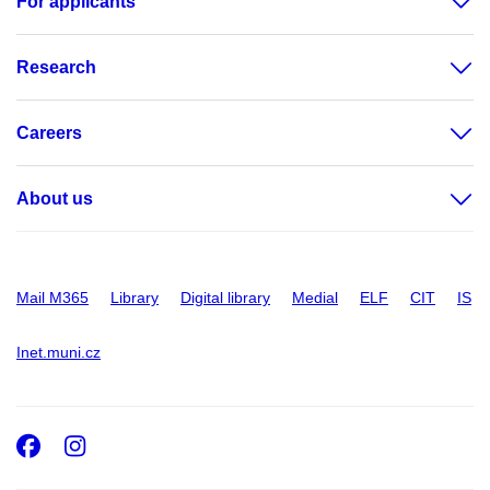
For applicants
Research
Careers
About us
Mail M365
Library
Digital library
Medial
ELF
CIT
IS
Inet.muni.cz
Facebook
Instagram