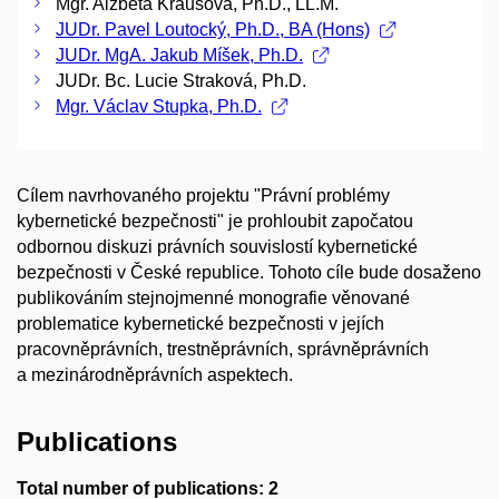
Mgr. Alžběta Krausová, Ph.D., LL.M.
JUDr. Pavel Loutocký, Ph.D., BA (Hons)
JUDr. MgA. Jakub Míšek, Ph.D.
JUDr. Bc. Lucie Straková, Ph.D.
Mgr. Václav Stupka, Ph.D.
Cílem navrhovaného projektu "Právní problémy
kybernetické bezpečnosti" je prohloubit započatou
odbornou diskuzi právních souvislostí kybernetické
bezpečnosti v České republice. Tohoto cíle bude dosaženo
publikováním stejnojmenné monografie věnované
problematice kybernetické bezpečnosti v jejích
pracovněprávních, trestněprávních, správněprávních
a mezinárodněprávních aspektech.
Publications
Total number of publications: 2