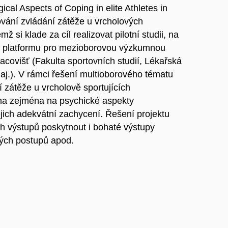
al Aspects of Coping in elite Athletes in
ání zvládání zátěže u vrcholových
 si klade za cíl realizovat pilotní studii, na
t platformu pro mezioborovou výzkumnou
racovišť (Fakulta sportovních studií, Lékařská
 aj.). V rámci řešení multioborového tématu
 zátěže u vrcholově sportujících
na zejména na psychické aspekty
jich adekvátní zachycení. Řešení projektu
výstupů poskytnout i bohaté výstupy
kých postupů apod.