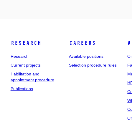
Research
Careers
A
Research
Available positions
Or
Current projects
Selection procedure rules
Fa
Habilitation and
Me
appointment procedure
HR
Publications
Co
Wh
Co
Of