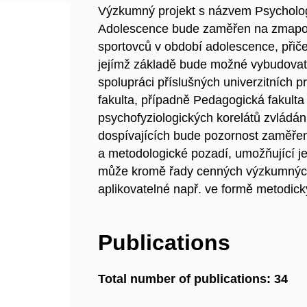
Výzkumný projekt s názvem Psychologic
Adolescence bude zaměřen na zmapov
sportovců v období adolescence, přičemž
jejímž základě bude možné vybudova
spolupráci příslušných univerzitních p
fakulta, případně Pedagogická fakulta
psychofyziologických korelátů zvládání
dospívajících bude pozornost zaměře
a metodologické pozadí, umožňující je
může kromě řady cenných výzkumných 
aplikovatelné např. ve formě metodic
Publications
Total number of publications: 34