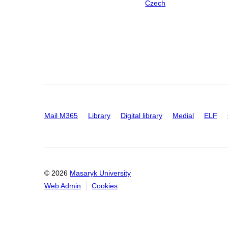
Czech
Mail M365
Library
Digital library
Medial
ELF
© 2026
Masaryk University
Web Admin
Cookies