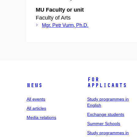
MU Faculty or unit
Faculty of Arts
Mgr. Petr Vurm, Ph.D.
For
News
applicants
All events
Study programmes in
English
All articles
Exchange students
Media relations
Summer Schools
Study programmes in