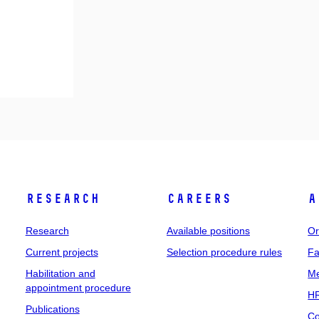
Research
Careers
A
Research
Available positions
Or
Current projects
Selection procedure rules
Fa
Habilitation and
Me
appointment procedure
HR
Publications
Co