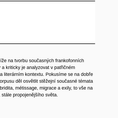
líže na tvorbu současných frankofonních
 a kriticky je analyzovat v patřičném
a literárním kontextu. Pokusíme se na dobře
pusu děl osvětlit stěžejní současné témata
ridita, métissage, migrace a exily, to vše na
stále propojenějšího světa.