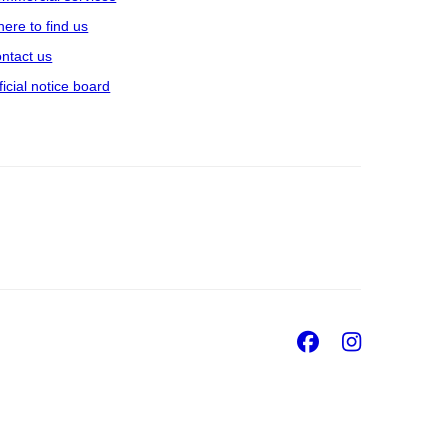
ere to find us
ntact us
ficial notice board
Facebook
Insta