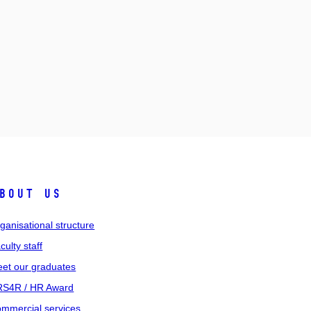
bout us
ganisational structure
culty staff
et our graduates
S4R / HR Award
mmercial services