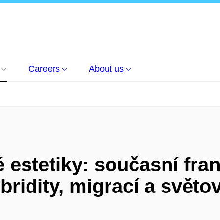
Careers
About us
 estetiky: současní fran
bridity, migrací a světo