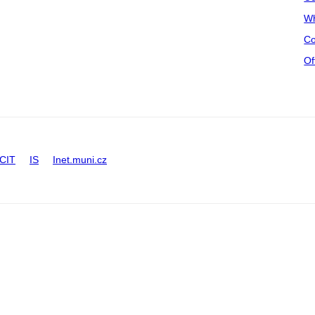
Wh
Co
Of
CIT
IS
Inet.muni.cz