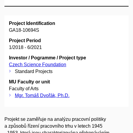
Project Identification
GA18-10694S
Project Period
1/2018 - 6/2021
Investor / Pogramme / Project type
Czech Science Foundation
Standard Projects
MU Faculty or unit
Faculty of Arts
Mgr. Tomáš Dvořák, Ph.D.
Projekt se zaměřuje na analýzu pracovní politiky
a způsobů řízení pracovního trhu v letech 1945
–1953, která jsou charakterizována překonáváním