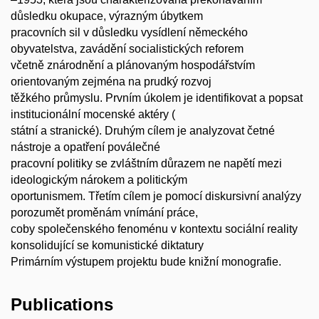
důsledku okupace, výrazným úbytkem
pracovních sil v důsledku vysídlení německého
obyvatelstva, zavádění socialistických reforem
včetně znárodnění a plánovaným hospodářstvím
orientovaným zejména na prudký rozvoj
těžkého průmyslu. Prvním úkolem je identifikovat a popsat
institucionální mocenské aktéry (
státní a stranické). Druhým cílem je analyzovat četné
nástroje a opatření poválečné
pracovní politiky se zvláštním důrazem ne napětí mezi
ideologickým nárokem a politickým
oportunismem. Třetím cílem je pomocí diskursivní analýzy
porozumět proměnám vnímání práce,
coby společenského fenoménu v kontextu sociální reality
konsolidující se komunistické diktatury
Primárním výstupem projektu bude knižní monografie.
Publications