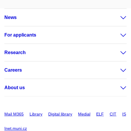
News
For applicants
Research
Careers
About us
Mail M365
Library
Digital library
Medial
ELF
CIT
IS
Inet.muni.cz