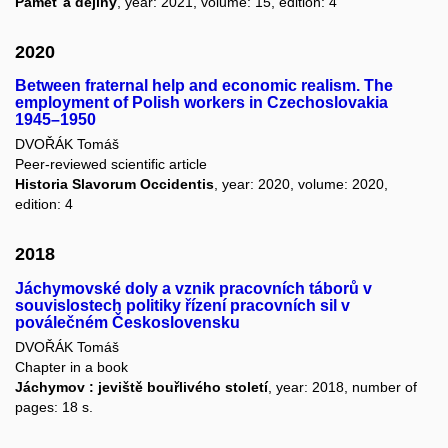
Paměť a dějiny
, year: 2021, volume: 15, edition: 4
2020
Between fraternal help and economic realism. The
employment of Polish workers in Czechoslovakia
1945–1950
DVOŘÁK Tomáš
Peer-reviewed scientific article
Historia Slavorum Occidentis
, year: 2020, volume: 2020,
edition: 4
2018
Jáchymovské doly a vznik pracovních táborů v
souvislostech politiky řízení pracovních sil v
poválečném Československu
DVOŘÁK Tomáš
Chapter in a book
Jáchymov : jeviště bouřlivého století
, year: 2018, number of
pages: 18 s.