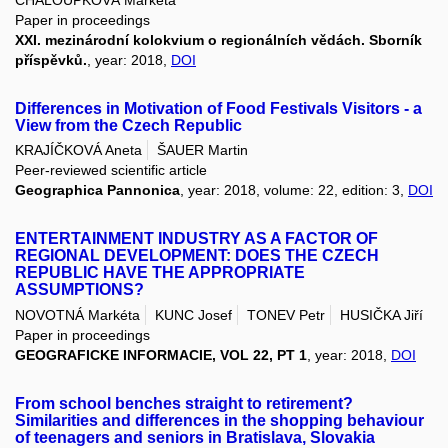
Paper in proceedings
XXI. mezinárodní kolokvium o regionálních vědách. Sborník
příspěvků.
, year: 2018,
DOI
Differences in Motivation of Food Festivals Visitors - a
View from the Czech Republic
KRAJÍČKOVÁ Aneta
ŠAUER Martin
Peer-reviewed scientific article
Geographica Pannonica
, year: 2018, volume: 22, edition: 3,
DOI
ENTERTAINMENT INDUSTRY AS A FACTOR OF
REGIONAL DEVELOPMENT: DOES THE CZECH
REPUBLIC HAVE THE APPROPRIATE
ASSUMPTIONS?
NOVOTNÁ Markéta
KUNC Josef
TONEV Petr
HUSIČKA Jiří
Paper in proceedings
GEOGRAFICKE INFORMACIE, VOL 22, PT 1
, year: 2018,
DOI
From school benches straight to retirement?
Similarities and differences in the shopping behaviour
of teenagers and seniors in Bratislava, Slovakia