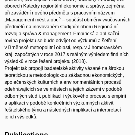
oborech Katedry regionální ekonomie a správy, zejména
při zavádění nového předmětu s pracovním názvem
„Management měst a obcí“ – součást obměny vyučovaných
předmětů na inovovaném studijním oboru Regionální
rozvoj a správa & management. Empirická a aplikační
rovina projektu se bude odvíjet od výzkumů a šetření
v Brněnské metropolitní oblasti, resp. v Jihomoravském
kraji započatých v roce 2017 s reálným výhledem finálních
výsledků v roce řešení projektu (2018).
Projekt tak propojí badatelské aktivity vázané na širokou
teoretickou a metodologickou základnou ekonomických,
společenských kulturních a environmentálních procesů
odehrávajících se ve městech a jejich zázemí v podobě
odborných studií, publikací i výukového procesu s empirií
a aplikací v podobě konkrétních výzkumných aktivit
řešitelského týmu a následných implikací a interpretací
jejich výsledků.
Publications