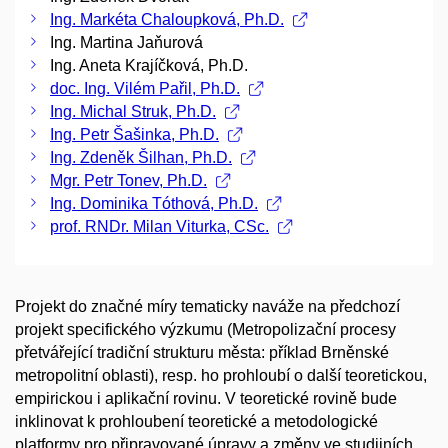
Ing. Markéta Chaloupková, Ph.D.
Ing. Martina Jaňurová
Ing. Aneta Krajíčková, Ph.D.
doc. Ing. Vilém Pařil, Ph.D.
Ing. Michal Struk, Ph.D.
Ing. Petr Šašinka, Ph.D.
Ing. Zdeněk Šilhan, Ph.D.
Mgr. Petr Tonev, Ph.D.
Ing. Dominika Tóthová, Ph.D.
prof. RNDr. Milan Viturka, CSc.
Projekt do značné míry tematicky naváže na předchozí
projekt specifického výzkumu (Metropolizační procesy
přetvářející tradiční strukturu města: příklad Brněnské
metropolitní oblasti), resp. ho prohloubí o další teoretickou,
empirickou i aplikační rovinu. V teoretické rovině bude
inklinovat k prohloubení teoretické a metodologické
platformy pro připravované úpravy a změny ve studijních