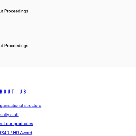
out Proceedings
out Proceedings
bout us
ganisational structure
culty staff
et our graduates
S4R / HR Award