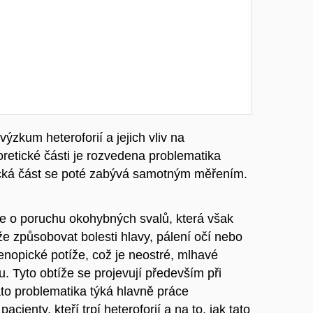
zkum heteroforií a jejich vliv na
oretické části je rozvedena problematika
tická část se poté zabývá samotným měřením.
 jde o poruchu okohybných svalů, která však
e způsobovat bolesti hlavy, pálení očí nebo
tenopické potíže, což je neostré, mlhavé
. Tyto obtíže se projevují především při
ato problematika týká hlavně práce
ienty, kteří trpí heteroforií a na to, jak tato