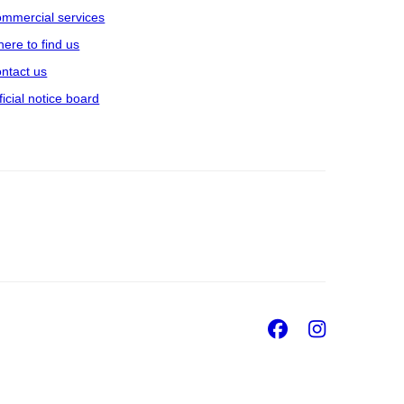
mmercial services
ere to find us
ntact us
ficial notice board
Facebook
Insta