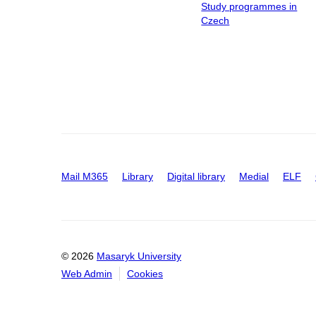
Study programmes in
Czech
Mail M365
Library
Digital library
Medial
ELF
© 2026
Masaryk University
Web Admin
Cookies