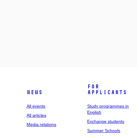
For
News
applicants
All events
Study programmes in
English
All articles
Exchange students
Media relations
Summer Schools