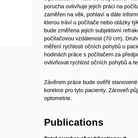
porucha ovlivňuje jejich práci na počít
zaměřen na věk, pohlaví a dále inform
kterou tráví u počítače nebo otázky t
bude změřena jejich subjektivní refrak
počítačovou vzdálenost (70 cm). Druho
měření rychlosti očních pohybů u pacie
hodinách práce s počítačem za předpo
ovlivňovat rychlost očních pohybů a te
Závěrem práce bude ověřit stanovené
korekce pro tyto pacienty. Zároveň půjd
optometrie.
Publications