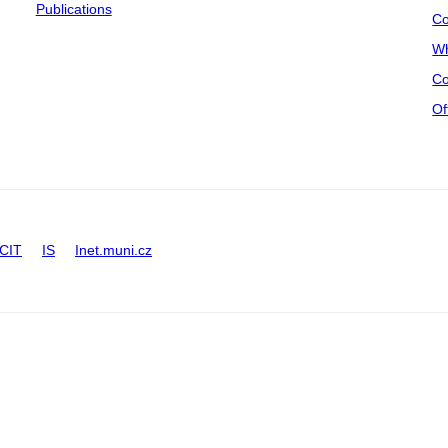
Publications
Co
Wh
Co
Of
CIT
IS
Inet.muni.cz