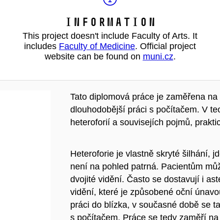
Information
This project doesn't include Faculty of Arts. It
includes
Faculty of Medicine
. Official project
website can be found on
muni.cz
.
Tato diplomová práce je zaměřena na vý
dlouhodobější práci s počítačem. V te
heteroforií a souvisejích pojmů, prak
Heteroforie je vlastně skryté šilhání,
není na pohled patrná. Pacientům můž
dvojité vidění. Často se dostavují i as
vidění, které je způsobené oční únavou
práci do blízka, v současné době se t
s počítačem. Práce se tedy zaměří na pac