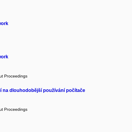
work
work
out Proceedings
rií na dlouhodobější používání počítače
out Proceedings