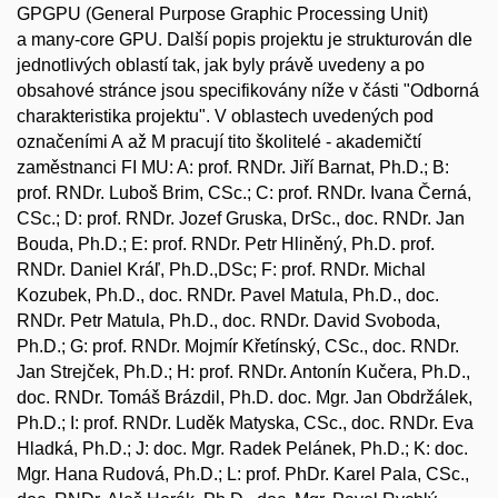
GPGPU (General Purpose Graphic Processing Unit)
a many-core GPU. Další popis projektu je strukturován dle
jednotlivých oblastí tak, jak byly právě uvedeny a po
obsahové stránce jsou specifikovány níže v části "Odborná
charakteristika projektu". V oblastech uvedených pod
označeními A až M pracují tito školitelé - akademičtí
zaměstnanci FI MU: A: prof. RNDr. Jiří Barnat, Ph.D.; B:
prof. RNDr. Luboš Brim, CSc.; C: prof. RNDr. Ivana Černá,
CSc.; D: prof. RNDr. Jozef Gruska, DrSc., doc. RNDr. Jan
Bouda, Ph.D.; E: prof. RNDr. Petr Hliněný, Ph.D. prof.
RNDr. Daniel Kráľ, Ph.D.,DSc; F: prof. RNDr. Michal
Kozubek, Ph.D., doc. RNDr. Pavel Matula, Ph.D., doc.
RNDr. Petr Matula, Ph.D., doc. RNDr. David Svoboda,
Ph.D.; G: prof. RNDr. Mojmír Křetínský, CSc., doc. RNDr.
Jan Strejček, Ph.D.; H: prof. RNDr. Antonín Kučera, Ph.D.,
doc. RNDr. Tomáš Brázdil, Ph.D. doc. Mgr. Jan Obdržálek,
Ph.D.; I: prof. RNDr. Luděk Matyska, CSc., doc. RNDr. Eva
Hladká, Ph.D.; J: doc. Mgr. Radek Pelánek, Ph.D.; K: doc.
Mgr. Hana Rudová, Ph.D.; L: prof. PhDr. Karel Pala, CSc.,