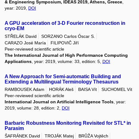
& Engineering Symposium, IDEAS 2019, Athens, Greece
,
year: 2019,
DOI
A GPU acceleration of 3-D Fourier reconstruction in
cryo-EM
STŘELÁK David
SORZANO Carlos Óscar S.
CARAZO José María
FILIPOVIČ Jiří
Peer-reviewed scientific article
The International Journal of High Performance Computing
Applications
, year: 2019, volume: 33, edition: 5,
DOI
A New Approach for Semi-automatic Building and
Extending a Multilingual Terminology Thesaurus
RAMBOUSEK Adam
HORÁK Aleš
BAISA Vít
SUCHOMEL Vít
Peer-reviewed scientific article
International Journal on Artificial Intelligence Tools
, year:
2019, volume: 28, edition: 2,
DOI
Barbaric Robustness Monitoring Revisited for STL* in
Parasim
ŠAFRÁNEK David
TROJÁK Matej
BRŮŽA Vojtěch