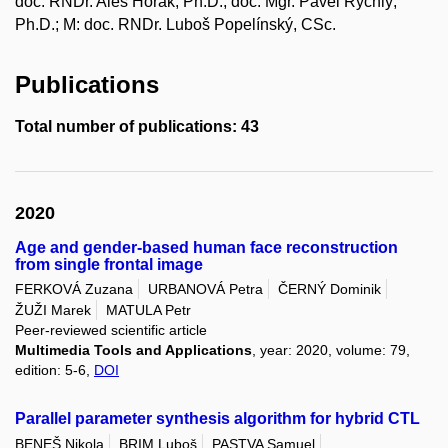
doc. RNDr. Aleš Horák, Ph.D., doc. Mgr. Pavel Rychlý,
Ph.D.; M: doc. RNDr. Luboš Popelínský, CSc.
Publications
Total number of publications: 43
2020
Age and gender-based human face reconstruction
from single frontal image
FERKOVÁ Zuzana
URBANOVÁ Petra
ČERNÝ Dominik
ŽUŽI Marek
MATULA Petr
Peer-reviewed scientific article
Multimedia Tools and Applications
, year: 2020, volume: 79,
edition: 5-6,
DOI
Parallel parameter synthesis algorithm for hybrid CTL
BENEŠ Nikola
BRIM Luboš
PASTVA Samuel