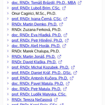
doc. RNDr. Tomáš Brázdil, Ph.D., MBA
prof. RNDr. Luboš Brim, CSc.
Onur Cagirici, M.Sc., Ph.D.
prof. RNDr. Ivana Černá, CSc.
RNDr. Martin Demko, Ph.D.
RNDr. Zuzana Ferková, Ph.D.
doc. RNDr. Eva Hladká, Ph.D.
prof. RNDr. Petr Hliněný, Ph.D.
doc. RNDr. Aleš Horák, Ph.D.
RNDr. Marek Chalupa, Ph.D.
RNDr. Martin Jonáš, Ph.D.
RNDr. David Klaška, Ph.D.
prof. RNDr. Michal Kozubek, Ph.D.
prof. RNDr. Daniel Kráľ, Ph.D., DSc.
prof. RNDr. Antonín Kučera, Ph.D.
doc. RNDr. Pavel Matula, Ph.D.
doc. RNDr. Petr Matula, Ph.D.
prof. RNDr. Luděk Matyska, CSc.
RNDr. Tereza Nečasová