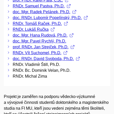
prof. PhDr. Karel Pala, CSc.
RNDr. Samuel Pastva, Ph.D.
doc. Mgr. Radek Pelánek, Ph.D.
doc. RNDr. Lubomír Popelínský, Ph.D.
RNDr. Tomáš Raček, Ph.D.
RNDr. Lukáš Ručka
doc. Mgr. Hana Rudová, Ph.D.
doc. Mgr. Pavel Rychlý, Ph.D.
prof. RNDr. Jan Strejček, Ph.D.
RNDr. Vít Suchomel, Ph.D.
doc. RNDr. David Svoboda, Ph.D.
RNDr. Vladimír Štill, Ph.D.
RNDr. Bc. Dominik Velan, Ph.D.
RNDr. Michal Zima
Projekt je zaměřen na podporu vědecko-výzkumné
a vývojové činnosti studentů doktorského a magisterského
studia na FI MU, kteří jsou vedeni zejména těmi školiteli,