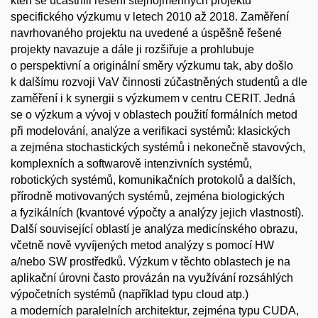
kteří se účastnili řešení stejnojmenných projektů
specifického výzkumu v letech 2010 až 2018. Zaměření
navrhovaného projektu na uvedené a úspěšně řešené
projekty navazuje a dále ji rozšiřuje a prohlubuje
o perspektivní a originální směry výzkumu tak, aby došlo
k dalšímu rozvoji VaV činnosti zúčastněných studentů a dle
zaměření i k synergii s výzkumem v centru CERIT. Jedná
se o výzkum a vývoj v oblastech použití formálních metod
při modelování, analýze a verifikaci systémů: klasických
a zejména stochastických systémů i nekonečně stavových,
komplexních a softwarově intenzivních systémů,
robotických systémů, komunikačních protokolů a dalších,
přírodně motivovaných systémů, zejména biologických
a fyzikálních (kvantové výpočty a analýzy jejich vlastností).
Další související oblastí je analýza medicínského obrazu,
včetně nově vyvíjených metod analýzy s pomocí HW
a/nebo SW prostředků. Výzkum v těchto oblastech je na
aplikační úrovni často provázán na využívání rozsáhlých
výpočetních systémů (například typu cloud atp.)
a moderních paralelních architektur, zejména typu CUDA,