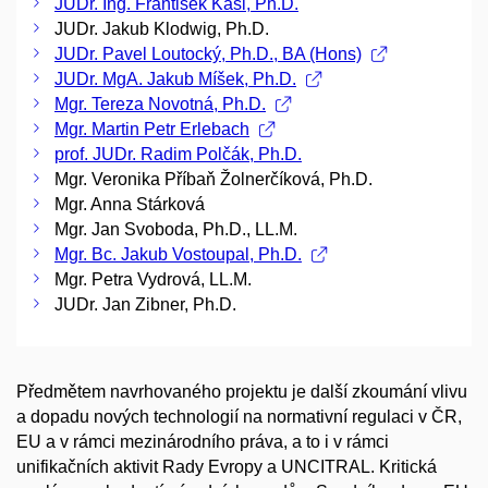
JUDr. Ing. František Kasl, Ph.D.
JUDr. Jakub Klodwig, Ph.D.
JUDr. Pavel Loutocký, Ph.D., BA (Hons)
JUDr. MgA. Jakub Míšek, Ph.D.
Mgr. Tereza Novotná, Ph.D.
Mgr. Martin Petr Erlebach
prof. JUDr. Radim Polčák, Ph.D.
Mgr. Veronika Příbaň Žolnerčíková, Ph.D.
Mgr. Anna Stárková
Mgr. Jan Svoboda, Ph.D., LL.M.
Mgr. Bc. Jakub Vostoupal, Ph.D.
Mgr. Petra Vydrová, LL.M.
JUDr. Jan Zibner, Ph.D.
Předmětem navrhovaného projektu je další zkoumání vlivu
a dopadu nových technologií na normativní regulaci v ČR,
EU a v rámci mezinárodního práva, a to i v rámci
unifikačních aktivit Rady Evropy a UNCITRAL. Kritická