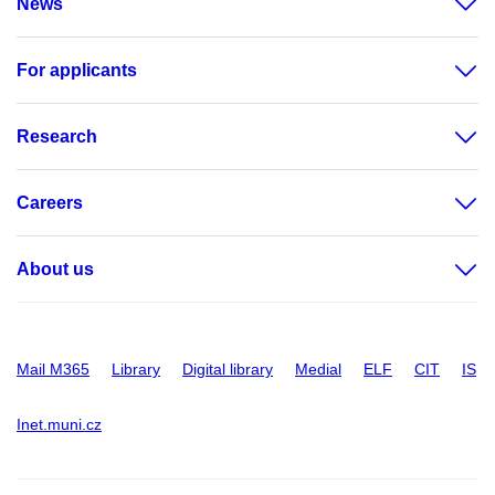
News
For applicants
Research
Careers
About us
Mail M365
Library
Digital library
Medial
ELF
CIT
IS
Inet.muni.cz