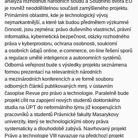
analýza rozhodnutí národních soudů a Soudního dvora EU
je rovněž neoddělitelnou součástí zamýšleného projektu.
Primárními oblastmi, kde je technologický vývoj
nejmarkantnější, a které tak budou předmětem výzkumné
činnosti, jsou zejména: právo duševního vlastnictví, právní
informatika, kybernetická bezpečnost, otázky rozhodného
práva v kyberprostoru, ochrana osobnosti, soukromí
a osobních údajů online, e-commerce, on-line řešení sporů
a regulace umělé inteligence a autonomních systémů.
Odborná veřejnost bude s výsledky projektu seznámena
formou prezentací na relevantních národních
a mezinárodních konferencích a ve formě souboru
odborných článků publikovaných mmj. v ústavním
časopise Revue pro právo a technologie. Paralelně bude
projekt cílit na zapojení nových studentů doktorského
studia na ÚPT do neformálního týmu již kooperujících
pracovníků a studentů Právnické fakulty Masarykovy
univerzity, který se technologickými obory práva
systematicky a dlouhodobě zabývá. Navrhovaný projekt
Právo a technologie VIII navazuje na předchozí projekt