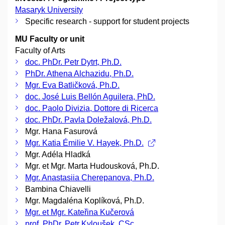
Masaryk University
Specific research - support for student projects
MU Faculty or unit
Faculty of Arts
doc. PhDr. Petr Dytrt, Ph.D.
PhDr. Athena Alchazidu, Ph.D.
Mgr. Eva Batličková, Ph.D.
doc. José Luis Bellón Aguilera, PhD.
doc. Paolo Divizia, Dottore di Ricerca
doc. PhDr. Pavla Doležalová, Ph.D.
Mgr. Hana Fasurová
Mgr. Katia Émilie V. Hayek, Ph.D.
Mgr. Adéla Hladká
Mgr. et Mgr. Marta Hudousková, Ph.D.
Mgr. Anastasiia Cherepanova, Ph.D.
Bambina Chiavelli
Mgr. Magdaléna Koplíková, Ph.D.
Mgr. et Mgr. Kateřina Kučerová
prof. PhDr. Petr Kyloušek, CSc.