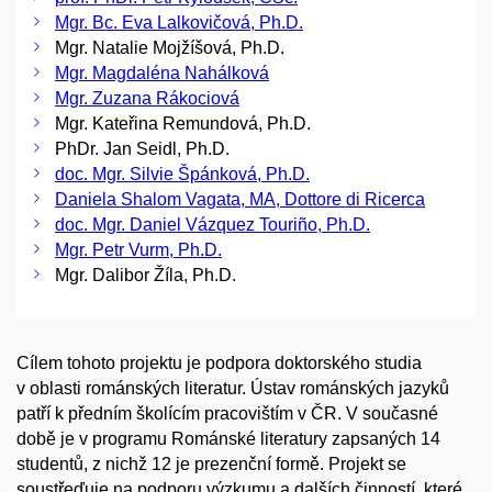
Mgr. Bc. Eva Lalkovičová, Ph.D.
Mgr. Natalie Mojžíšová, Ph.D.
Mgr. Magdaléna Nahálková
Mgr. Zuzana Rákociová
Mgr. Kateřina Remundová, Ph.D.
PhDr. Jan Seidl, Ph.D.
doc. Mgr. Silvie Špánková, Ph.D.
Daniela Shalom Vagata, MA, Dottore di Ricerca
doc. Mgr. Daniel Vázquez Touriño, Ph.D.
Mgr. Petr Vurm, Ph.D.
Mgr. Dalibor Žíla, Ph.D.
Cílem tohoto projektu je podpora doktorského studia
v oblasti románských literatur. Ústav románských jazyků
patří k předním školícím pracovištím v ČR. V současné
době je v programu Románské literatury zapsaných 14
studentů, z nichž 12 je prezenční formě. Projekt se
soustřeďuje na podporu výzkumu a dalších činností, které