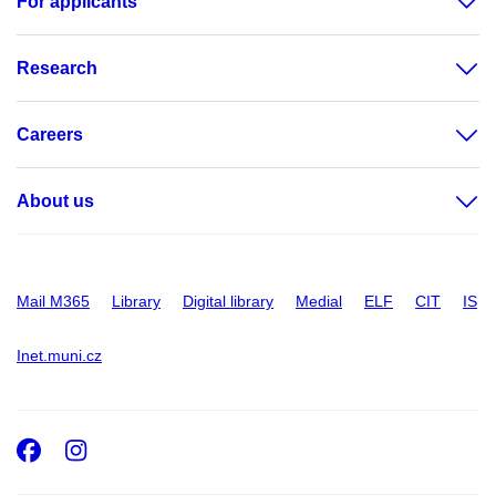
For applicants
Research
Careers
About us
Mail M365
Library
Digital library
Medial
ELF
CIT
IS
Inet.muni.cz
Facebook
Instagram