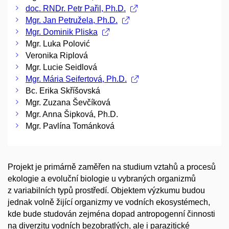
doc. RNDr. Petr Pařil, Ph.D.
Mgr. Jan Petružela, Ph.D.
Mgr. Dominik Pliska
Mgr. Luka Polović
Veronika Riplová
Mgr. Lucie Seidlová
Mgr. Mária Seifertová, Ph.D.
Bc. Erika Skříšovská
Mgr. Zuzana Ševčíková
Mgr. Anna Šipková, Ph.D.
Mgr. Pavlína Tománková
Projekt je primárně zaměřen na studium vztahů a procesů
ekologie a evoluční biologie u vybraných organizmů
z variabilních typů prostředí. Objektem výzkumu budou
jednak volně žijící organizmy ve vodních ekosystémech,
kde bude studován zejména dopad antropogenní činnosti
na diverzitu vodních bezobratlých, ale i parazitické