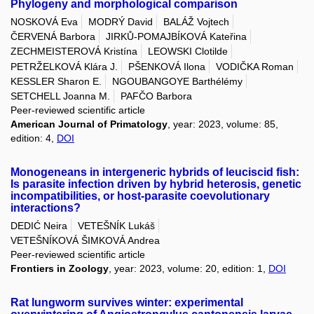
Phylogeny and morphological comparison
NOSKOVÁ Eva
MODRÝ David
BALÁŽ Vojtech
ČERVENÁ Barbora
JIRKŮ-POMAJBÍKOVÁ Kateřina
ZECHMEISTEROVÁ Kristína
LEOWSKI Clotilde
PETRŽELKOVÁ Klára J.
PŠENKOVÁ Ilona
VODIČKA Roman
KESSLER Sharon E.
NGOUBANGOYE Barthélémy
SETCHELL Joanna M.
PAFČO Barbora
Peer-reviewed scientific article
American Journal of Primatology
, year: 2023, volume: 85,
edition: 4,
DOI
Monogeneans in intergeneric hybrids of leuciscid fish:
Is parasite infection driven by hybrid heterosis, genetic
incompatibilities, or host-parasite coevolutionary
interactions?
DEDIĆ Neira
VETEŠNÍK Lukáš
VETEŠNÍKOVÁ ŠIMKOVÁ Andrea
Peer-reviewed scientific article
Frontiers in Zoology
, year: 2023, volume: 20, edition: 1,
DOI
Rat lungworm survives winter: experimental