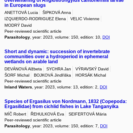
overwintering of Angiostrongylus cantonensis larvae
in European slugs
ANETTOVÁ Lucia
ŠIPKOVÁ Anna
IZQUIERDO-RODRIGUEZ Elena
VELIC Vivienne
MODRÝ David
Peer-reviewed scientific article
Parasitology
, year: 2023, volume: 150, edition: 10,
DOI
Short and dynamic: succession of invertebrate
communities over a hydroperiod in ephemeral
wetlands on arable land
DEVÁNOVÁ Alžbeta
SYCHRA Jan
VÝRAVSKÝ David
ŠORF Michal
BOJKOVÁ Jindřiška
HORSÁK Michal
Peer-reviewed scientific article
Inland Waters
, year: 2023, volume: 13, edition: 2,
DOI
Species of Ergasilus von Nordmann, 1832 (Copepoda:
Ergasilidae) from cichlid fishes in Lake Tanganyika
MÍČ Robert
ŘEHULKOVÁ Eva
SEIFERTOVÁ Mária
Peer-reviewed scientific article
Parasitology
, year: 2023, volume: 150, edition: 7,
DOI