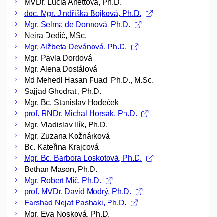
MVDr. Lucia Anettová, Ph.D.
doc. Mgr. Jindřiška Bojková, Ph.D.
Mgr. Selma de Donnová, Ph.D.
Neira Dedić, MSc.
Mgr. Alžbeta Devánová, Ph.D.
Mgr. Pavla Dordová
Mgr. Alena Dostálová
Md Mehedi Hasan Fuad, Ph.D., M.Sc.
Sajjad Ghodrati, Ph.D.
Mgr. Bc. Stanislav Hodeček
prof. RNDr. Michal Horsák, Ph.D.
Mgr. Vladislav Ilík, Ph.D.
Mgr. Zuzana Kožnárková
Bc. Kateřina Krajcová
Mgr. Bc. Barbora Loskotová, Ph.D.
Bethan Mason, Ph.D.
Mgr. Robert Míč, Ph.D.
prof. MVDr. David Modrý, Ph.D.
Farshad Nejat Pashaki, Ph.D.
Mgr. Eva Nosková, Ph.D.