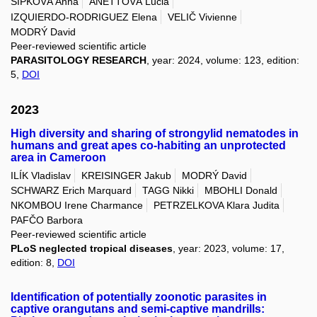
ŠIPKOVÁ Anna
ANETTOVÁ Lucia
IZQUIERDO-RODRIGUEZ Elena
VELIČ Vivienne
MODRÝ David
Peer-reviewed scientific article
PARASITOLOGY RESEARCH
, year: 2024, volume: 123, edition:
5,
DOI
2023
High diversity and sharing of strongylid nematodes in
humans and great apes co-habiting an unprotected
area in Cameroon
ILÍK Vladislav
KREISINGER Jakub
MODRÝ David
SCHWARZ Erich Marquard
TAGG Nikki
MBOHLI Donald
NKOMBOU Irene Charmance
PETRZELKOVA Klara Judita
PAFČO Barbora
Peer-reviewed scientific article
PLoS neglected tropical diseases
, year: 2023, volume: 17,
edition: 8,
DOI
Identification of potentially zoonotic parasites in
captive orangutans and semi-captive mandrills: