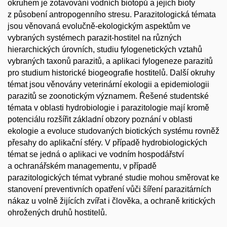
okruhem je zotavování vodních biotopů a jejich bioty
z působení antropogenního stresu. Parazitologická témata
jsou věnovaná evolučně-ekologickým aspektům ve
vybraných systémech parazit-hostitel na různých
hierarchických úrovních, studiu fylogenetických vztahů
vybraných taxonů parazitů, a aplikaci fylogeneze parazitů
pro studium historické biogeografie hostitelů. Další okruhy
témat jsou věnovány veterinární ekologii a epidemiologii
parazitů se zoonotickým významem. Řešené studentské
témata v oblasti hydrobiologie i parazitologie mají kromě
potenciálu rozšířit základní obzory poznání v oblasti
ekologie a evoluce studovaných biotických systému rovněž
přesahy do aplikační sféry. V případě hydrobiologických
témat se jedná o aplikaci ve vodním hospodářství
a ochranářském managementu, v případě
parazitologických témat vybrané studie mohou směrovat ke
stanovení preventivních opatření vůči šíření parazitárních
nákaz u volně žijících zvířat i člověka, a ochraně kritických
ohrožených druhů hostitelů.