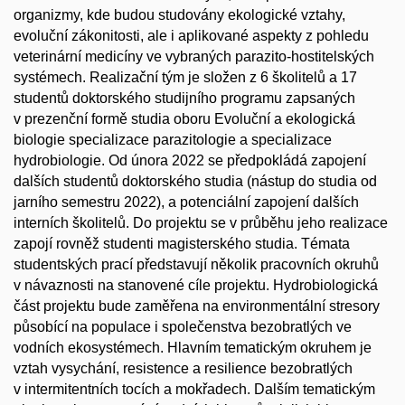
organizmy, kde budou studovány ekologické vztahy,
evoluční zákonitosti, ale i aplikované aspekty z pohledu
veterinární medicíny ve vybraných parazito-hostitelských
systémech. Realizační tým je složen z 6 školitelů a 17
studentů doktorského studijního programu zapsaných
v prezenční formě studia oboru Evoluční a ekologická
biologie specializace parazitologie a specializace
hydrobiologie. Od února 2022 se předpokládá zapojení
dalších studentů doktorského studia (nástup do studia od
jarního semestru 2022), a potenciální zapojení dalších
interních školitelů. Do projektu se v průběhu jeho realizace
zapojí rovněž studenti magisterského studia. Témata
studentských prací představují několik pracovních okruhů
v návaznosti na stanovené cíle projektu. Hydrobiologická
část projektu bude zaměřena na environmentální stresory
působící na populace i společenstva bezobratlých ve
vodních ekosystémech. Hlavním tematickým okruhem je
vztah vysychání, resistence a resilience bezobratlých
v intermitentních tocích a mokřadech. Dalším tematickým