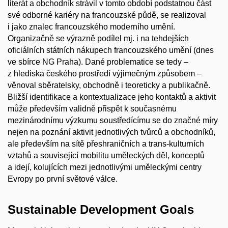
literát a obchodník strávil v tomto období podstatnou část
své odborné kariéry na francouzské půdě, se realizoval
i jako znalec francouzského moderního umění.
Organizačně se výrazně podílel mj. i na tehdejších
oficiálních státních nákupech francouzského umění (dnes
ve sbírce NG Praha). Dané problematice se tedy –
z hlediska českého prostředí výjimečným způsobem –
věnoval sběratelsky, obchodně i teoreticky a publikačně.
Bližší identifikace a kontextualizace jeho kontaktů a aktivit
může především validně přispět k současnému
mezinárodnímu výzkumu soustředícímu se do značné míry
nejen na poznání aktivit jednotlivých tvůrců a obchodníků,
ale především na sítě přeshraničních a trans-kulturních
vztahů a související mobilitu uměleckých děl, konceptů
a idejí, kolujících mezi jednotlivými uměleckými centry
Evropy po první světové válce.
Sustainable Development Goals