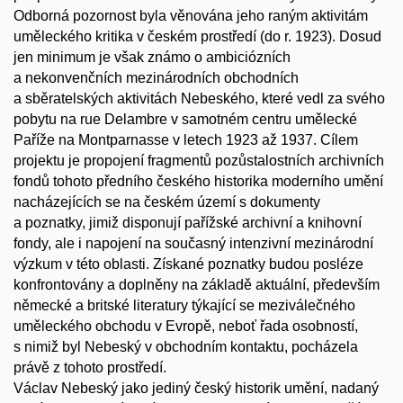
Odborná pozornost byla věnována jeho raným aktivitám
uměleckého kritika v českém prostředí (do r. 1923). Dosud
jen minimum je však známo o ambiciózních
a nekonvenčních mezinárodních obchodních
a sběratelských aktivitách Nebeského, které vedl za svého
pobytu na rue Delambre v samotném centru umělecké
Paříže na Montparnasse v letech 1923 až 1937. Cílem
projektu je propojení fragmentů pozůstalostních archivních
fondů tohoto předního českého historika moderního umění
nacházejících se na českém území s dokumenty
a poznatky, jimiž disponují pařížské archivní a knihovní
fondy, ale i napojení na současný intenzivní mezinárodní
výzkum v této oblasti. Získané poznatky budou posléze
konfrontovány a doplněny na základě aktuální, především
německé a britské literatury týkající se meziválečného
uměleckého obchodu v Evropě, neboť řada osobností,
s nimiž byl Nebeský v obchodním kontaktu, pocházela
právě z tohoto prostředí.
Václav Nebeský jako jediný český historik umění, nadaný