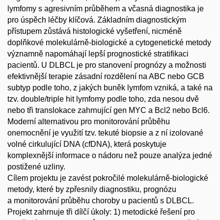
lymfomy s agresivním průběhem a včasná diagnostika je
pro úspěch léčby klíčová. Základním diagnostickým
přístupem zůstává histologické vyšetření, nicméně
doplňkové molekulárně-biologické a cytogenetické metody
významně napomáhají lepší prognostické stratifikaci
pacientů. U DLBCL je pro stanovení prognózy a možnosti
efektivnější terapie zásadní rozdělení na ABC nebo GCB
subtyp podle toho, z jakých buněk lymfom vzniká, a také na
tzv. double/triple hit lymfomy podle toho, zda nesou dvě
nebo tři translokace zahrnující gen MYC a Bcl2 nebo Bcl6.
Moderní alternativou pro monitorování průběhu
onemocnění je využití tzv. tekuté biopsie a z ní izolované
volné cirkulující DNA (cfDNA), která poskytuje
komplexnější informace o nádoru než pouze analýza jedné
postižené uzliny.
Cílem projektu je zavést pokročilé molekulárně-biologické
metody, které by zpřesnily diagnostiku, prognózu
a monitorování průběhu choroby u pacientů s DLBCL.
Projekt zahrnuje tři dílčí úkoly: 1) metodické řešení pro