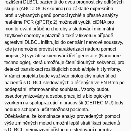
rozlišení DLBCL pacientů do dvou prognosticky odlišných
skupin (ABC a GCB skupina) na základě expresního
profilu vybraných genů pomocí rychlé a přesné analýzy
real-time PCR (qPCR); 2) možnosti využití cfDNA pro
monitorování průběhu choroby a sledování minimální
zbytkové choroby v plazmě a také v likvoru v případě
agresivní DLBCL infiltrující do centrální nervové soustavy,
kde je nemožné provést charakterizaci nádoru pomocí
biopsie; 3) využití sekvenování třetí generace (Nanopore
technologie), která umožňuje čtení dlouhých sekvencí, pro
detekci translokací rozlišujících double/triple hit lymfomy.
V rámci projektu bude využíván biologický materiál od
pacientů s DLBCL sledovaných a léčených ve FN Brno po
podepsání informovaného souhlasu. Vzorky budou
pseudonymizovány a osoba pracující s biologickým
vzorkem na spolupracujícím pracovišti (CEITEC MU) tedy
nebude schopna určit totožnost pacienta.
Očekáváme, že kombinace analýz provedených pomocí
výše zmíněných metod umožní lepší stratifikaci pacientů
s DLBCL, neinvazivní přístup pro sledování choroby