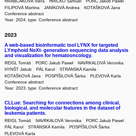
HRABČÁKOVÁ Viera
HRICKO Samuel
PORC Jakub Paweł
FILIPOVÁ Martina
JANÍKOVÁ Andrea
KOTAŠKOVÁ Jana
Conference abstract
Year: 2024, type: Conference abstract
2023
A web-based bioinformatic tool LYNX for targeted
LYmphoid NeXt- generation sequencing data analysis
and visualization for hematooncology.
REIGL Tomáš
PORC Jakub Paweł
NAVRKALOVÁ Veronika
HYNŠT Jakub
PÁL Karol
STRÁNSKÁ Kamila
KOTAŠKOVÁ Jana
POSPÍŠILOVÁ Šárka
PLEVOVÁ Karla
Conference abstract
Year: 2023, type: Conference abstract
CLLue: Searching for connections among clinical,
biological, and molecular features in the dataset of
leukemia patients.
REIGL Tomáš
NAVRKALOVÁ Veronika
PORC Jakub Paweł
PÁL Karol
STRÁNSKÁ Kamila
POSPÍŠILOVÁ Šárka
PLEVOVÁ Karla