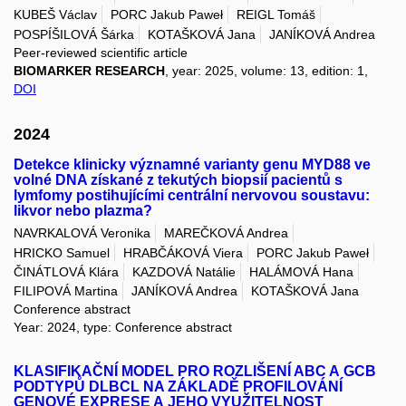
KUBEŠ Václav
PORC Jakub Paweł
REIGL Tomáš
POSPÍŠILOVÁ Šárka
KOTAŠKOVÁ Jana
JANÍKOVÁ Andrea
Peer-reviewed scientific article
BIOMARKER RESEARCH
, year: 2025, volume: 13, edition: 1,
DOI
2024
Detekce klinicky významné varianty genu MYD88 ve
volné DNA získané z tekutých biopsií pacientů s
lymfomy postihujícími centrální nervovou soustavu:
likvor nebo plazma?
NAVRKALOVÁ Veronika
MAREČKOVÁ Andrea
HRICKO Samuel
HRABČÁKOVÁ Viera
PORC Jakub Paweł
ČINÁTLOVÁ Klára
KAZDOVÁ Natálie
HALÁMOVÁ Hana
FILIPOVÁ Martina
JANÍKOVÁ Andrea
KOTAŠKOVÁ Jana
Conference abstract
Year: 2024, type: Conference abstract
KLASIFIKAČNÍ MODEL PRO ROZLIŠENÍ ABC A GCB
PODTYPŮ DLBCL NA ZÁKLADĚ PROFILOVÁNÍ
GENOVÉ EXPRESE A JEHO VYUŽITELNOST