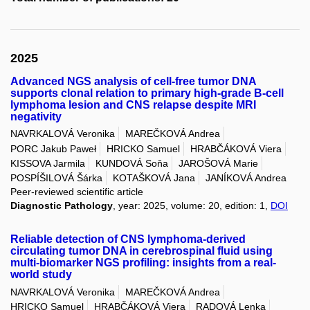
2025
Advanced NGS analysis of cell-free tumor DNA
supports clonal relation to primary high-grade B-cell
lymphoma lesion and CNS relapse despite MRI
negativity
NAVRKALOVÁ Veronika
MAREČKOVÁ Andrea
PORC Jakub Paweł
HRICKO Samuel
HRABČÁKOVÁ Viera
KISSOVA Jarmila
KUNDOVÁ Soňa
JAROŠOVÁ Marie
POSPÍŠILOVÁ Šárka
KOTAŠKOVÁ Jana
JANÍKOVÁ Andrea
Peer-reviewed scientific article
Diagnostic Pathology
, year: 2025, volume: 20, edition: 1,
DOI
Reliable detection of CNS lymphoma-derived
circulating tumor DNA in cerebrospinal fluid using
multi-biomarker NGS profiling: insights from a real-
world study
NAVRKALOVÁ Veronika
MAREČKOVÁ Andrea
HRICKO Samuel
HRABČÁKOVÁ Viera
RADOVÁ Lenka