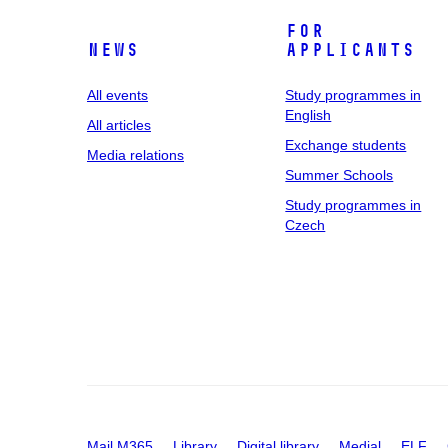
For
News
applicants
All events
Study programmes in
English
All articles
Exchange students
Media relations
Summer Schools
Study programmes in
Czech
Mail M365
Library
Digital library
Medial
ELF