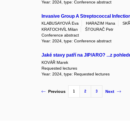
Year: 2024, type: Conference abstract
Invasive Group A Streptococcal Infection
KLABUSAYOVÁ Eva
HARAZIM Hana
SKŘ
KRATOCHVÍL Milan
ŠTOURAČ Petr
Conference abstract
Year: 2024, type: Conference abstract
Jaké stavy patří na JIP/ARO? ...z pohle
KOVÁŘ Marek
Requested lectures
Year: 2024, type: Requested lectures
1
2
3
Previous
Next