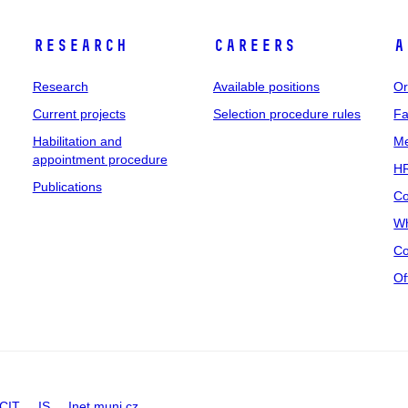
Research
Careers
A
Research
Available positions
Or
Current projects
Selection procedure rules
Fa
Habilitation and
Me
appointment procedure
HR
Publications
Co
Wh
Co
Of
CIT
IS
Inet.muni.cz