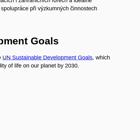
ácích i zahraničních fórech a ideálně
 spolupráce při výzkumných činnostech
opment Goals
e
UN Sustainable Development Goals
, which
ty of life on our planet by 2030.