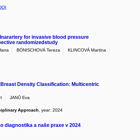
DOI
ulnarartery for invasive blood pressure
spective randomizedstudy
Hana
BÖNISCHOVÁ Tereza
KLINCOVÁ Martina
east Density Classification: Multicentric
t
JANŮ Eva
ciplinary Approach
, year: 2024
ho diagnostika a naše praxe v 2024