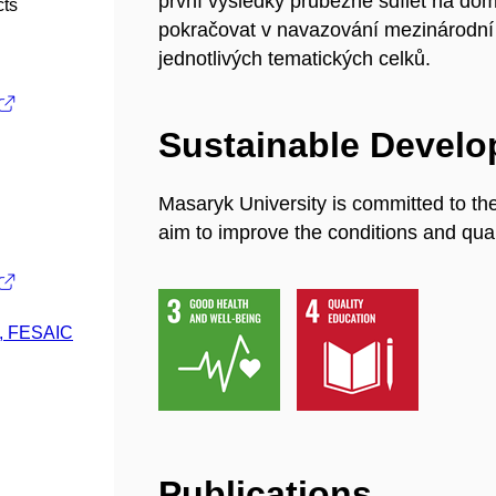
první výsledky průběžně sdílet na dom
cts
pokračovat v navazování mezinárodní
jednotlivých tematických celků.
Sustainable Devel
Masaryk University is committed to th
aim to improve the conditions and quali
., FESAIC
Publications