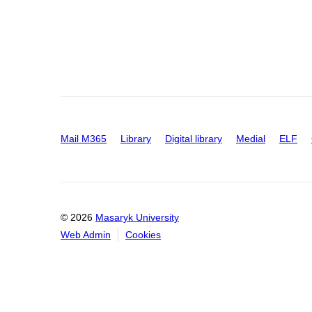
Mail M365
Library
Digital library
Medial
ELF
© 2026
Masaryk University
Web Admin
Cookies