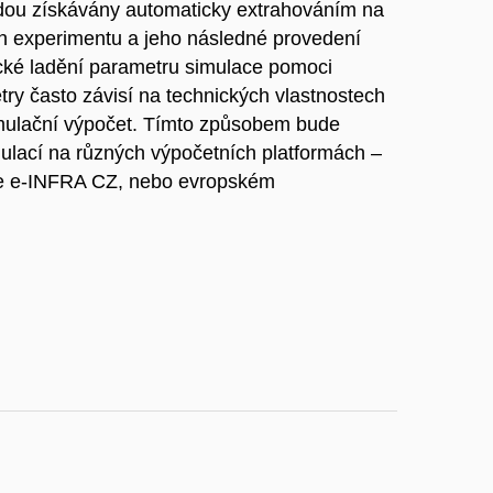
dou získávány automaticky extrahováním na
h experimentu a jeho následné provedení
cké ladění parametru simulace pomoci
try často závisí na technických vlastnostech
simulační výpočet. Tímto způsobem bude
lací na různých výpočetních platformách –
tuře e-INFRA CZ, nebo evropském