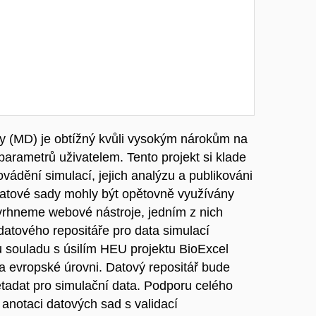
y (MD) je obtížný kvůli vysokým nárokům na
 parametrů uživatelem. Tento projekt si klade
rovádění simulací, jejich analýzu a publikováni
 datové sady mohly být opětovně využívány
avrhneme webové nástroje, jedním z nich
 datového repositáře pro data simulací
u souladu s úsilím HEU projektu BioExcel
a evropské úrovni. Datový repositář bude
adat pro simulační data. Podporu celého
 anotaci datových sad s validací