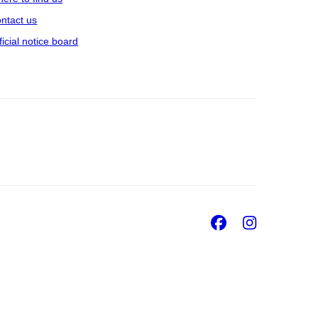
ntact us
ficial notice board
Facebook
Insta