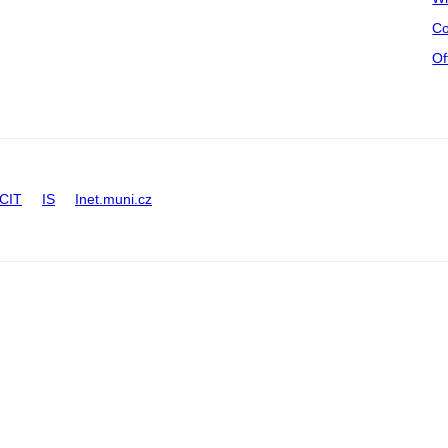
Co
Of
CIT
IS
Inet.muni.cz