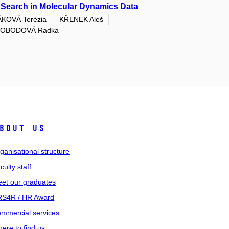
 Search in Molecular Dynamics Data
KOVÁ Terézia
KŘENEK Aleš
OBODOVÁ Radka
bout us
ganisational structure
culty staff
et our graduates
S4R / HR Award
mmercial services
ere to find us