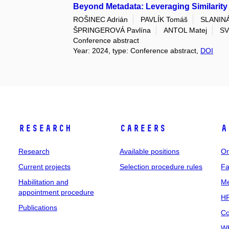
Beyond Metadata: Leveraging Similarity
ROŠINEC Adrián
PAVLÍK Tomáš
SLANINÁ
ŠPRINGEROVÁ Pavlína
ANTOL Matej
SV
Conference abstract
Year: 2024, type: Conference abstract,
DOI
Research
Careers
A
Research
Available positions
Or
Current projects
Selection procedure rules
Fa
Habilitation and
Me
appointment procedure
HR
Publications
Co
Wh