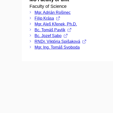
Faculty of Science
Mgr. Adrián Rošinec
Filip Krása
Mgr. Aleš Křenek, Ph.D.
Bc. Tomáš Pavlík
Bc. Jozef Sabo
RNDr. Viktória Spišaková
Mgr. Ing. Tomáš Svoboda