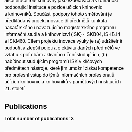
akcelerace role knihovny jako vzdělávací a vzdělanost
podporující instituce a pozice učících knihovnic
a knihovníků. Součástí podpory tohoto směřování je
předkládaný projekt inovace tří předmětů kurikula
bakalářského i navazujícího magisterského programu
Informační studia a knihovnictví (ISK) - ISKB04, ISKB14
a ISKM60. Cílem projektu inovace výuky je (a) udržitelně
podpořit a zlepšit pojetí a efektivitu daných předmětů ve
vztahu k potřebám aktivního učení studujících, (b)
nabídnout studujícím programů ISK v klíčových
předmětech nástroje, které jim umožní získat kompetence
pro profesní vstup do týmů informačních profesionálů,
učících knihovnic a knihovníků v paměťových institucích
21. století.
Publications
Total number of publications: 3