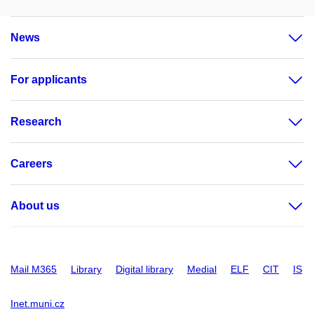
News
For applicants
Research
Careers
About us
Mail M365
Library
Digital library
Medial
ELF
CIT
IS
Inet.muni.cz