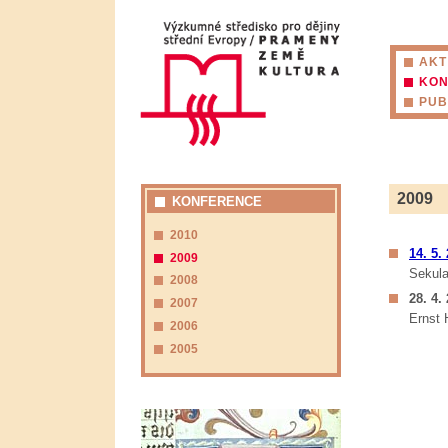
AKT
KO
PUB
2009
KONFERENCE
2010
14. 5.
2009
Sekula
2008
28. 4.
2007
Ernst 
2006
2005