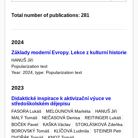
Total number of publications: 281
2024
Základy moderní Evropy. Lekce z kulturní historie
HANUŠ Jiří
Popularization text
Year: 2024, type: Popularization text
2023
Didaktické inspirace k aktivizační výuce ve
středoškolském dějepisu
FASORA Lukáš
MELOUNOVÁ Markéta
HANUŠ Jiří
MALÝ Tomáš
NEČASOVÁ Denisa
REITINGER Lukáš
BOČEK Pavel
KAŠKA Václav
STOKLÁSKOVÁ Zdeňka
BOROVSKÝ Tomáš
KLÍČOVÁ Ludmila
STEINER Petr
DVOŘÁK Tomáš
KNOZ Tomáš