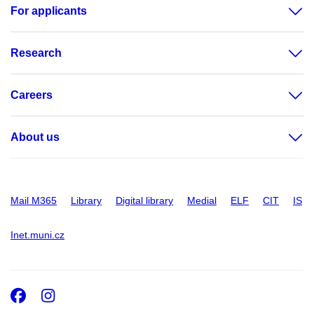
For applicants
Research
Careers
About us
Mail M365
Library
Digital library
Medial
ELF
CIT
IS
Inet.muni.cz
Facebook
Instagram