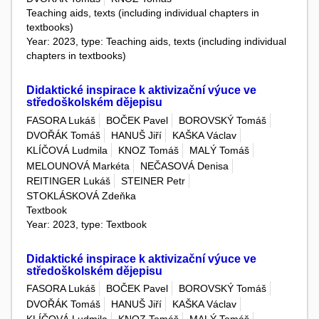
Teaching aids, texts (including individual chapters in
textbooks)
Year: 2023, type: Teaching aids, texts (including individual
chapters in textbooks)
Didaktické inspirace k aktivizační výuce ve
středoškolském dějepisu
FASORA Lukáš
BOČEK Pavel
BOROVSKÝ Tomáš
DVOŘÁK Tomáš
HANUŠ Jiří
KAŠKA Václav
KLÍČOVÁ Ludmila
KNOZ Tomáš
MALÝ Tomáš
MELOUNOVÁ Markéta
NEČASOVÁ Denisa
REITINGER Lukáš
STEINER Petr
STOKLÁSKOVÁ Zdeňka
Textbook
Year: 2023, type: Textbook
Didaktické inspirace k aktivizační výuce ve
středoškolském dějepisu
FASORA Lukáš
BOČEK Pavel
BOROVSKÝ Tomáš
DVOŘÁK Tomáš
HANUŠ Jiří
KAŠKA Václav