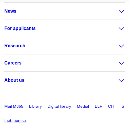
News
For applicants
Research
Careers
About us
Mail M365
Library
Digital library
Medial
ELF
CIT
IS
Inet.muni.cz