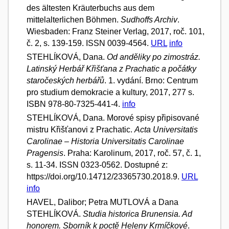
des ältesten Kräuterbuchs aus dem
mittelalterlichen Böhmen.
Sudhoffs Archiv
.
Wiesbaden: Franz Steiner Verlag, 2017, roč. 101,
č. 2, s. 139-159. ISSN 0039-4564.
URL
info
STEHLÍKOVÁ, Dana.
Od anděliky po zimostráz.
Latinský Herbář Křišťana z Prachatic a počátky
staročeských herbářů
. 1. vydání. Brno: Centrum
pro studium demokracie a kultury, 2017, 277 s.
ISBN 978-80-7325-441-4.
info
STEHLÍKOVÁ, Dana. Morové spisy připisované
mistru Křišťanovi z Prachatic.
Acta Universitatis
Carolinae – Historia Universitatis Carolinae
Pragensis
. Praha: Karolinum, 2017, roč. 57, č. 1,
s. 11-34. ISSN 0323-0562. Dostupné z:
https://doi.org/10.14712/23365730.2018.9.
URL
info
HAVEL, Dalibor; Petra MUTLOVÁ a Dana
STEHLÍKOVÁ.
Studia historica Brunensia. Ad
honorem. Sborník k poctě Heleny Krmíčkové
.