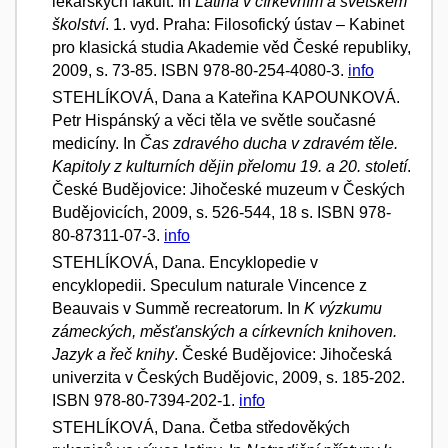
lékařských fakult. In
Latina v církevním a světském
školství
. 1. vyd. Praha: Filosofický ústav – Kabinet
pro klasická studia Akademie věd České republiky,
2009, s. 73-85. ISBN 978-80-254-4080-3.
info
STEHLÍKOVÁ, Dana a Kateřina KAPOUNKOVÁ.
Petr Hispánský a věci těla ve světle současné
medicíny. In
Čas zdravého ducha v zdravém těle.
Kapitoly z kulturních dějin přelomu 19. a 20. století
.
České Budějovice: Jihočeské muzeum v Českých
Budějovicích, 2009, s. 526-544, 18 s. ISBN 978-
80-87311-07-3.
info
STEHLÍKOVÁ, Dana. Encyklopedie v
encyklopedii. Speculum naturale Vincence z
Beauvais v Summě recreatorum. In
K výzkumu
zámeckých, měsťanských a církevních knihoven.
Jazyk a řeč knihy
. České Budějovice: Jihočeská
univerzita v Českých Budějovic, 2009, s. 185-202.
ISBN 978-80-7394-202-1.
info
STEHLÍKOVÁ, Dana. Četba středověkých