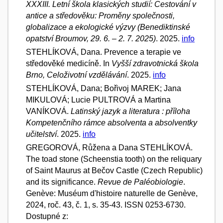
XXXIII. Letní škola klasických studií: Cestování v
antice a středověku: Proměny společnosti,
globalizace a ekologické výzvy (Benediktinské
opatství Broumov, 29. 6. – 2. 7. 2025)
. 2025.
info
STEHLÍKOVÁ, Dana. Prevence a terapie ve
středověké medicíně. In
Vyšší zdravotnická škola
Brno, Celoživotní vzdělávání
. 2025.
info
STEHLÍKOVÁ, Dana; Bořivoj MAREK; Jana
MIKULOVÁ; Lucie PULTROVÁ a Martina
VANÍKOVÁ.
Latinský jazyk a literatura : příloha
Kompetenčního rámce absolventa a absolventky
učitelství
. 2025.
info
GREGOROVÁ, Růžena a Dana STEHLÍKOVÁ.
The toad stone (Scheenstia tooth) on the reliquary
of Saint Maurus at Bečov Castle (Czech Republic)
and its significance.
Revue de Paléobiologie
.
Genève: Muséum d'histoire naturelle de Genève,
2024, roč. 43, č. 1, s. 35-43. ISSN 0253-6730.
Dostupné z: