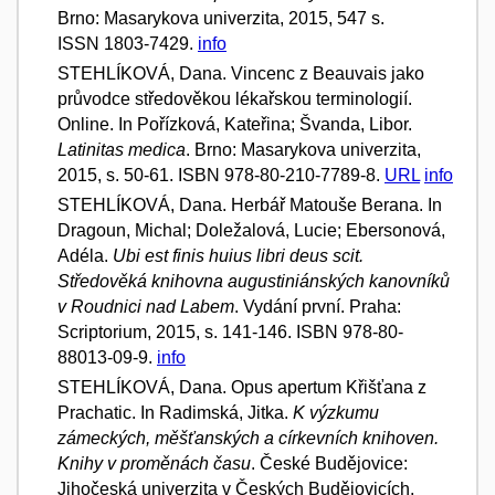
Brno: Masarykova univerzita, 2015, 547 s.
ISSN 1803-7429.
info
STEHLÍKOVÁ, Dana. Vincenc z Beauvais jako
průvodce středověkou lékařskou terminologií.
Online. In Pořízková, Kateřina; Švanda, Libor.
Latinitas medica
. Brno: Masarykova univerzita,
2015, s. 50-61. ISBN 978-80-210-7789-8.
URL
info
STEHLÍKOVÁ, Dana. Herbář Matouše Berana. In
Dragoun, Michal; Doležalová, Lucie; Ebersonová,
Adéla.
Ubi est finis huius libri deus scit.
Středověká knihovna augustiniánských kanovníků
v Roudnici nad Labem
. Vydání první. Praha:
Scriptorium, 2015, s. 141-146. ISBN 978-80-
88013-09-9.
info
STEHLÍKOVÁ, Dana. Opus apertum Křišťana z
Prachatic. In Radimská, Jitka.
K výzkumu
zámeckých, měšťanských a církevních knihoven.
Knihy v proměnách času
. České Budějovice:
Jihočeská univerzita v Českých Budějovicích,