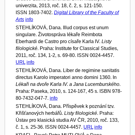
univerzita, 2013, roč. 18, č. 2, s. 121-150.
ISSN 1803-7402.
Digital Library of the Faculty of
Arts
info
STEHLÍKOVÁ, Dana. Illud corpus est unum
singulare. Životospráva lékaře Reimbota
Eberhardi de Castro pro císaře Karla IV.
Listy
filologické
. Praha: Institute for Classical Studies,
2011, roč. 134, 1-2, s. 69-80. ISSN 0024-4457.
URL
info
STEHLÍKOVÁ, Dana. Liber de regimine sanitatis
directus Karolo imperatori anno domini 1360. In
Lékaři na dvoře Karla IV. a Jana Lucemburského
.
Praha: Paseka, 2010, s. 124-167, 45 s. ISBN 978-
80-7432-047-7.
info
STEHLÍKOVÁ, Dana. Příspěvek k poznání tzv.
Křišťanových herbářů.
Listy filologické
. Praha:
Ústav pro klasická studia AV ČR, 2010, roč. 133,
č. 1, s. 25-36. ISSN 0024-4457.
URL
info