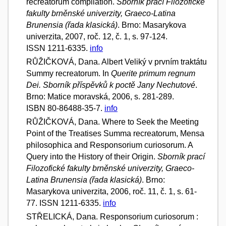
recreatorum compilation.
Sborník prací Filozofické
fakulty brněnské univerzity, Graeco-Latina
Brunensia (řada klasická)
. Brno: Masarykova
univerzita, 2007, roč. 12, č. 1, s. 97-124.
ISSN 1211-6335.
info
RŮŽIČKOVÁ, Dana. Albert Veliký v prvním traktátu
Summy recreatorum. In
Querite primum regnum
Dei. Sborník příspěvků k poctě Jany Nechutové
.
Brno: Matice moravská, 2006, s. 281-289.
ISBN 80-86488-35-7.
info
RŮŽIČKOVÁ, Dana. Where to Seek the Meeting
Point of the Treatises Summa recreatorum, Mensa
philosophica and Responsorium curiosorum. A
Query into the History of their Origin.
Sborník prací
Filozofické fakulty brněnské univerzity, Graeco-
Latina Brunensia (řada klasická)
. Brno:
Masarykova univerzita, 2006, roč. 11, č. 1, s. 61-
77. ISSN 1211-6335.
info
STŘELICKÁ, Dana. Responsorium curiosorum :