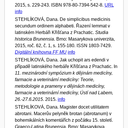
2015, s. 229-243. ISBN 978-80-7394-542-8.
URL
info
STEHLÍKOVÁ, Dana. De simplicibus medicinis
secundum ordinem alphabeti. Řazení lemmat v
latinském Herbáři Křišťana z Prachatic.
Studia
historica Brunensia
. Brno: Masarykova univerzita,
2015, roč. 62, č. 1, s. 155-180. ISSN 1803-7429.
Digitální knihovna FF MU
info
STEHLÍKOVÁ, Dana. Jak uchopit ars edendi v
případě latinského herbáře Křišťana z Prachatic. In
11. mezinárodní sympózium k dějinám medicíny,
farmacie a veterinární medicíny: Teorie,
metodologie a prameny v dějinách medicíny,
farmacie a veterinární medicíny, Ústí nad Labem,
26.-27.6.2015
. 2015.
info
STEHLÍKOVÁ, Dana. Magister docet utilitatem
abrotani. Macerův pelyněk brotan (abrotanum) v
bohemikálních komentářích z počátku 15. století.
Graeco-Latina Brunensia
. Brno: Masarykova