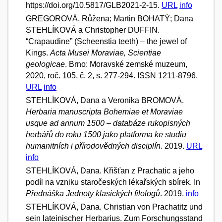
https://doi.org/10.5817/GLB2021-2-15.
URL
info
GREGOROVÁ, Růžena; Martin BOHATÝ; Dana
STEHLÍKOVÁ a Christopher DUFFIN.
“Crapaudine” (Scheenstia teeth) – the jewel of
Kings.
Acta Musei Moraviae, Scientiae
geologicae
. Brno: Moravské zemské muzeum,
2020, roč. 105, č. 2, s. 277-294. ISSN 1211-8796.
URL
info
STEHLÍKOVÁ, Dana a Veronika BROMOVÁ.
Herbaria manuscripta Bohemiae et Moraviae
usque ad annum 1500 – databáze rukopisných
herbářů do roku 1500 jako platforma ke studiu
humanitních i přírodovědných disciplín
. 2019.
URL
info
STEHLÍKOVÁ, Dana. Křišťan z Prachatic a jeho
podíl na vzniku staročeských lékařských sbírek. In
Přednáška Jednoty klasických filologů
. 2019.
info
STEHLÍKOVÁ, Dana. Christian von Prachatitz und
sein lateinischer Herbarius. Zum Forschungsstand