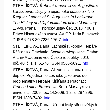
KRAFL, Pavel; Petra MUTLOVÁ a Dana
STEHLÍKOVÁ.
Řeholní kanovníci sv. Augustina v
Lanškrouně. Dějiny a diplomatář kláštera / The
Regular Canons of St. Augustine in Lanškroun.
The History and Diplomatarium of the Monastery
.
1. vyd. Praha: Historický ústav ČR, 2010, 400 s.
Práce Historického ústavu AV ČR, řada B, svazek
7. ISBN 978-80-7286-176-7.
info
STEHLÍKOVÁ, Dana. Latinské rukopisy Herbáře
Křišťana z Prachatic.
Studie o rukopisech
. Praha:
Archiv Akademie věd České republiky, 2010,
roč. 40, č. 1, s. 61-76. ISSN 0585-5691.
info
STEHLÍKOVÁ, Dana. Alleum est planta et est
duplex. Pojednání o česneku jako úvod do
problematiky Herbáře Křišťana z Prachatic.
Graeco-Latina Brunensia
. Brno: Masarykova
univerzita, 2009, roč. 14/2009, 1-2, s. 287-296.
ISSN 1803-7402.
info
STEHLÍKOVÁ, Dana. Učební texty středověkých