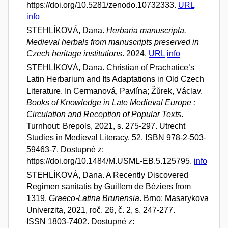
https://doi.org/10.5281/zenodo.10732333.
URL
info
STEHLÍKOVÁ, Dana.
Herbaria manuscripta.
Medieval herbals from manuscripts preserved in
Czech heritage institutions
. 2024.
URL
info
STEHLÍKOVÁ, Dana. Christian of Prachatice’s
Latin Herbarium and Its Adaptations in Old Czech
Literature. In Cermanová, Pavlína; Žůrek, Václav.
Books of Knowledge in Late Medieval Europe :
Circulation and Reception of Popular Texts
.
Turnhout: Brepols, 2021, s. 275-297. Utrecht
Studies in Medieval Literacy, 52. ISBN 978-2-503-
59463-7. Dostupné z:
https://doi.org/10.1484/M.USML-EB.5.125795.
info
STEHLÍKOVÁ, Dana. A Recently Discovered
Regimen sanitatis by Guillem de Béziers from
1319.
Graeco-Latina Brunensia
. Brno: Masarykova
Univerzita, 2021, roč. 26, č. 2, s. 247-277.
ISSN 1803-7402. Dostupné z: