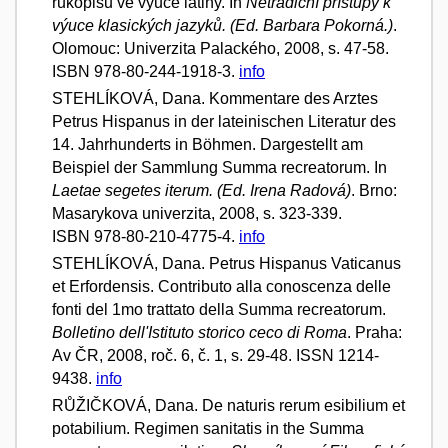
rukopisů ve výuce latiny. In
Netradiční přístupy k
výuce klasických jazyků. (Ed. Barbara Pokorná.)
.
Olomouc: Univerzita Palackého, 2008, s. 47-58.
ISBN 978-80-244-1918-3.
info
STEHLÍKOVÁ, Dana. Kommentare des Arztes
Petrus Hispanus in der lateinischen Literatur des
14. Jahrhunderts in Böhmen. Dargestellt am
Beispiel der Sammlung Summa recreatorum. In
Laetae segetes iterum. (Ed. Irena Radová)
. Brno:
Masarykova univerzita, 2008, s. 323-339.
ISBN 978-80-210-4775-4.
info
STEHLÍKOVÁ, Dana. Petrus Hispanus Vaticanus
et Erfordensis. Contributo alla conoscenza delle
fonti del 1mo trattato della Summa recreatorum.
Bolletino dell'Istituto storico ceco di Roma
. Praha:
Av ČR, 2008, roč. 6, č. 1, s. 29-48. ISSN 1214-
9438.
info
RŮŽIČKOVÁ, Dana. De naturis rerum esibilium et
potabilium. Regimen sanitatis in the Summa