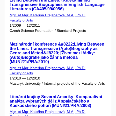
Living Between the Lines: (Re)examining
Transgressive Biographies in English-Language
Literatures (GA405/09/0056)
Mgr. et Mgr. Kateřina Prajznerová, M.A., Ph.D.
Faculty of Arts
1/2009 — 12/2011
Czech Science Foundation / Standard Projects
Mezinárodní konference &#8222;Living Between
the Lines: Transgressive (Auto)Biography as
Genre and Metod&#8220; [Život mezi řádky:
(Auto)Biografie jako žánr a metoda
(MUNI/21/PRA/2010)
Mgr. et Mgr. Kateřina Prajznerová, M.A., Ph.D.
Faculty of Arts
1/2010 — 12/2010
Masaryk University / Internal projects of the Faculty of Arts
Literární krajiny Severní Ameriky: Komparativní
analýza vybraných děl z Appalačského a
Kaskádského pohoří (MUNI/21/PRA/2008)
Mgr. et Mgr. Kateřina Prajznerová, M.A., Ph.D.