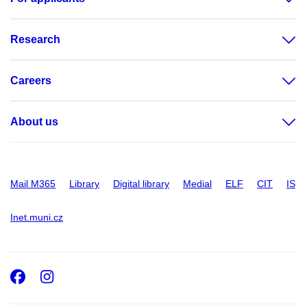
Research
Careers
About us
Mail M365
Library
Digital library
Medial
ELF
CIT
IS
Inet.muni.cz
Facebook
Instagram