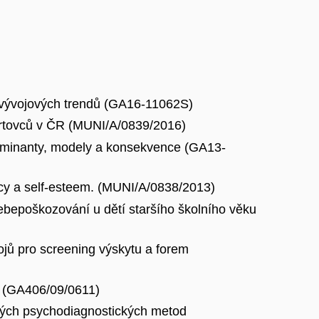
u vývojových trendů (GA16-11062S)
portovců v ČR (MUNI/A/0839/2016)
terminanty, modely a konsekvence (GA13-
cacy a self-esteem. (MUNI/A/0838/2013)
ebepoškozování u dětí staršího školního věku
ojů pro screening výskytu a forem
í (GA406/09/0611)
aných psychodiagnostických metod