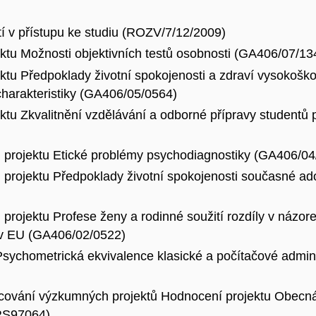
stí v přístupu ke studiu (ROZV/7/12/2009)
ektu Možnosti objektivních testů osobnosti (GA406/07/13
ktu Předpoklady životní spokojenosti a zdraví vysokoškol
charakteristiky (GA406/05/0564)
ktu Zkvalitnění vzdělávání a odborné přípravy studentů 
projektu Etické problémy psychodiagnostiky (GA406/04
rojektu Předpoklady životní spokojenosti současné ad
rojektu Profese ženy a rodinné soužití rozdíly v názo
í v EU (GA406/02/0522)
Psychometrická ekvivalence klasické a počítačové admi
pracování výzkumných projektů Hodnocení projektu Obe
(RS97064)