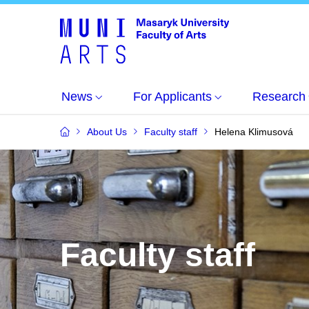
News
For Applicants
Research
About Us
Faculty staff
Helena Klimusová
Faculty staff