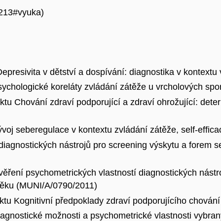
/7213#vyuka)
epresivita v dětství a dospívání: diagnostika v kontext
Psychologické koreláty zvládání zátěže u vrcholových s
ktu Chování zdraví podporující a zdraví ohrožující: de
ývoj seberegulace v kontextu zvládání zátěže, self-effi
diagnostických nástrojů pro screening výskytu a forem s
věření psychometrických vlastností diagnostických nástr
 věku (MUNI/A/0790/2011)
ektu Kognitivní předpoklady zdraví podporujícího chován
Diagnostické možnosti a psychometrické vlastnosti vybr