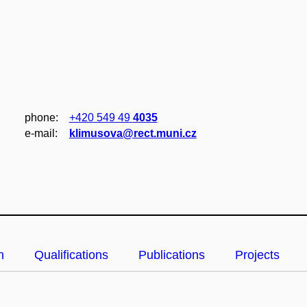
phone:
+420 549 49
4035
e‑mail:
klimusova@rect.muni.cz
n
Qualifications
Publications
Projects