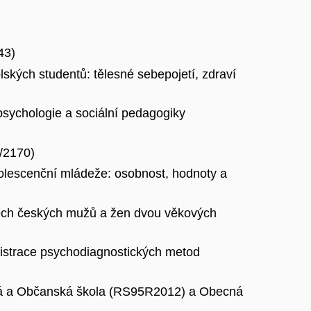
43)
ských studentů: tělesné sebepojetí, zdraví
psychologie a sociální pedagogiky
/2170)
olescenční mládeže: osobnost, hodnoty a
rech českých mužů a žen dvou věkových
nistrace psychodiagnostických metod
cná a Občanská škola (RS95R2012) a Obecná