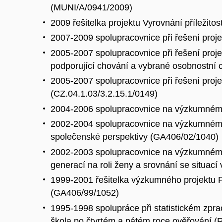
(MUNI/A/0941/2009)
2009 řešitelka projektu Vyrovnání příležito
2007-2009 spolupracovnice při řešení proj
2005-2007 spolupracovnice při řešení proje
podporující chování a vybrané osobnostní 
2005-2007 spolupracovnice při řešení proje
(CZ.04.1.03/3.2.15.1/0149)
2004-2006 spolupracovnice na výzkumném 
2002-2004 spolupracovnice na výzkumném p
společenské perspektivy (GA406/02/1040)
2002-2003 spolupracovnice na výzkumném p
generací na roli ženy a srovnání se situac
1999-2001 řešitelka výzkumného projektu 
(GA406/99/1052)
1995-1998 spolupráce při statistickém z
škola po čtvrtém a pátém roce ověřování 