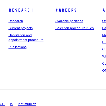
Research
Careers
A
Research
Available positions
Or
Current projects
Selection procedure rules
Fa
Habilitation and
Me
appointment procedure
HR
Publications
Co
Wh
Co
Of
CIT
IS
Inet.muni.cz