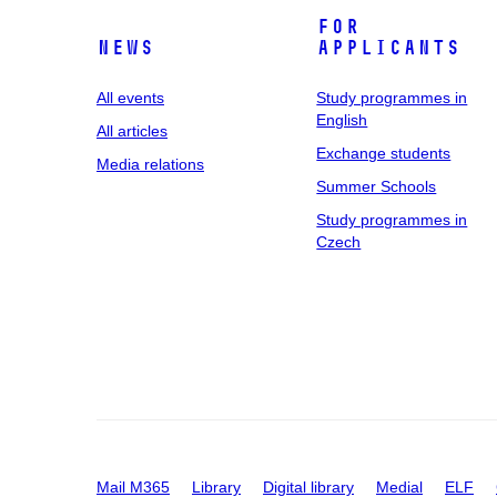
For
News
applicants
All events
Study programmes in
English
All articles
Exchange students
Media relations
Summer Schools
Study programmes in
Czech
Mail M365
Library
Digital library
Medial
ELF