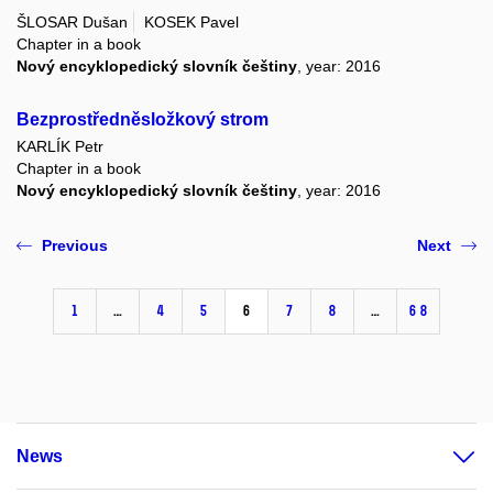
ŠLOSAR Dušan
KOSEK Pavel
Chapter in a book
Nový encyklopedický slovník češtiny
, year: 2016
Bezprostředněsložkový strom
KARLÍK Petr
Chapter in a book
Nový encyklopedický slovník češtiny
, year: 2016
Previous
Next
1
…
4
5
6
7
8
…
68
News