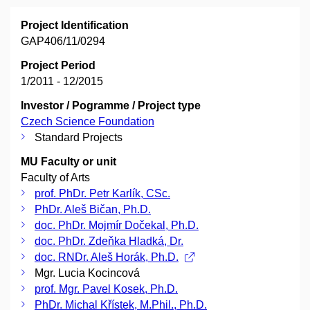
Project Identification
GAP406/11/0294
Project Period
1/2011 - 12/2015
Investor / Pogramme / Project type
Czech Science Foundation
Standard Projects
MU Faculty or unit
Faculty of Arts
prof. PhDr. Petr Karlík, CSc.
PhDr. Aleš Bičan, Ph.D.
doc. PhDr. Mojmír Dočekal, Ph.D.
doc. PhDr. Zdeňka Hladká, Dr.
doc. RNDr. Aleš Horák, Ph.D.
Mgr. Lucia Kocincová
prof. Mgr. Pavel Kosek, Ph.D.
PhDr. Michal Křístek, M.Phil., Ph.D.