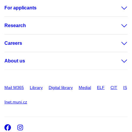
For applicants
Research
Careers
About us
Mail M365
Library
Digital library
Medial
ELF
CIT
IS
Inet.muni.cz
Facebook
Instagram