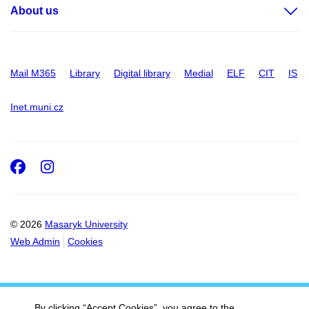
About us
Mail M365
Library
Digital library
Medial
ELF
CIT
IS
Inet.muni.cz
Facebook
Instagram
© 2026
Masaryk University
Web Admin
Cookies
By clicking “Accept Cookies”, you agree to the