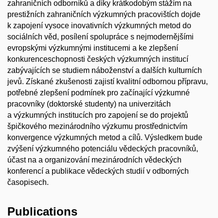
zahraničních odborníků a díky krátkodobým stážím na
prestižních zahraničních výzkumných pracovištích dojde
k zapojení vysoce inovativních výzkumných metod do
sociálních věd, posílení spolupráce s nejmodernějšími
evropskými výzkumnými institucemi a ke zlepšení
konkurenceschopnosti českých výzkumných institucí
zabývajících se studiem náboženství a dalších kulturních
jevů. Získané zkušenosti zajistí kvalitní odbornou přípravu,
potřebné zlepšení podmínek pro začínající výzkumné
pracovníky (doktorské studenty) na univerzitách
a výzkumných institucích pro zapojení se do projektů
špičkového mezinárodního výzkumu prostřednictvím
konvergence výzkumných metod a cílů. Výsledkem bude
zvýšení výzkumného potenciálu vědeckých pracovníků,
účast na a organizování mezinárodních vědeckých
konferencí a publikace vědeckých studií v odborných
časopisech.
Publications