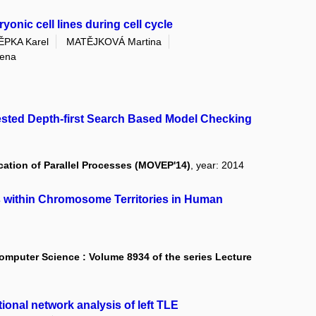
onic cell lines during cell cycle
ĚPKA Karel
MATĚJKOVÁ Martina
ena
ested Depth-first Search Based Model Checking
cation of Parallel Processes (MOVEP'14)
, year: 2014
s within Chromosome Territories in Human
mputer Science : Volume 8934 of the series Lecture
ional network analysis of left TLE