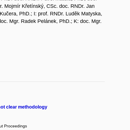
r. Mojmír Křetínský, CSc. doc. RNDr. Jan
 Kučera, PhD.; I: prof. RNDr. Luděk Matyska,
oc. Mgr. Radek Pelánek, PhD.; K: doc. Mgr.
 not clear methodology
out Proceedings