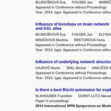
BUJNOŠKOVÁ Eva
FOUSEK Jan
MAREČ
Appeared in Conference without Proceedings
Year: 2014, type: Appeared in Conference with
Influence of levodopa on brain network
and AAL atlas
BUJNOŠKOVÁ Eva
FOUSEK Jan
ELFMA
MRAČKOVÁ Martina
REKTOROVÁ Irena
Appeared in Conference without Proceedings
Year: 2014, type: Appeared in Conference with
Influence of underlying network structu
GAJDOŠ Martin
MIKL Michal
HAVLÍČEK M
Appeared in Conference without Proceedings
Year: 2014, type: Appeared in Conference with
Is there a best Büchi automaton for exp
BLAHOUDEK František
DURET-LUTZ Alexan
Paper in proceedings
2014 International SPIN Symposium on Mode