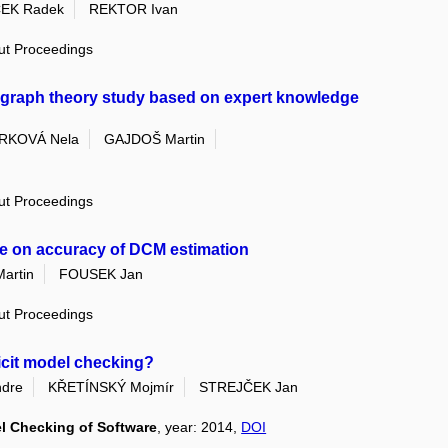
EK Radek
REKTOR Ivan
out Proceedings
: graph theory study based on expert knowledge
RKOVÁ Nela
GAJDOŠ Martin
out Proceedings
re on accuracy of DCM estimation
artin
FOUSEK Jan
out Proceedings
licit model checking?
dre
KŘETÍNSKÝ Mojmír
STREJČEK Jan
l Checking of Software
, year: 2014,
DOI