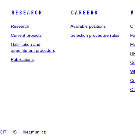
Research
Careers
A
Research
Available positions
Or
Current projects
Selection procedure rules
Fa
Habilitation and
Me
appointment procedure
HR
Publications
Co
Wh
Co
Of
CIT
IS
Inet.muni.cz