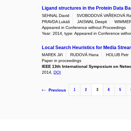
Ligand structures in the Protein Data B
SEHNAL David
SVOBODOVÁ VAŘEKOVÁ Ra
PRAVDA Lukáš
JAISWAL Deepti
WIMMER
Appeared in Conference without Proceedings
Year: 2014, type: Appeared in Conference with
Local Search Heuristics for Media Stre
MAREK Jiří
RUDOVÁ Hana
HOLUB Petr
Paper in proceedings
IEEE 13th International Symposium on Netw
2014,
DOI
1
2
3
4
5
Previous