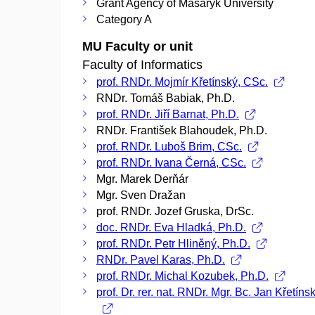
Grant Agency of Masaryk University
Category A
MU Faculty or unit
Faculty of Informatics
prof. RNDr. Mojmír Křetínský, CSc.
RNDr. Tomáš Babiak, Ph.D.
prof. RNDr. Jiří Barnat, Ph.D.
RNDr. František Blahoudek, Ph.D.
prof. RNDr. Luboš Brim, CSc.
prof. RNDr. Ivana Černá, CSc.
Mgr. Marek Derňár
Mgr. Sven Dražan
prof. RNDr. Jozef Gruska, DrSc.
doc. RNDr. Eva Hladká, Ph.D.
prof. RNDr. Petr Hliněný, Ph.D.
RNDr. Pavel Karas, Ph.D.
prof. RNDr. Michal Kozubek, Ph.D.
prof. Dr. rer. nat. RNDr. Mgr. Bc. Jan Křetíns