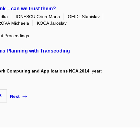
ank – can we trust them?
dka
IONESCU Crina-Maria
GEIDL Stanislav
OVÁ Michaela
KOČA Jaroslav
out Proceedings
ams Planning with Transcoding
ork Computing and Applications NCA 2014
, year:
6
Next