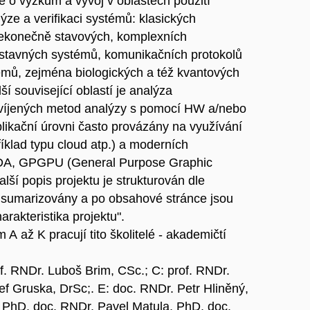
o výzkum a vývoj v oblastech použití
ýze a verifikaci systémů: klasických
nekonečně stavových, komplexních
estavných systémů, komunikačních protokolů
émů, zejména biologických a též kvantových
ší související oblastí je analýza
víjených metod analýzy s pomocí HW a/nebo
plikační úrovni často provázány na využívání
íklad typu cloud atp.) a moderních
 CUDA, GPGPU (General Purpose Graphic
ší popis projektu je strukturován dle
ávě sumarizovány a po obsahové stránce jsou
arakteristika projektu".
 až K pracují tito školitelé - akademičtí
of. RNDr. Luboš Brim, CSc.; C: prof. RNDr.
ef Gruska, DrSc;. E: doc. RNDr. Petr Hliněný,
, PhD. doc. RNDr. Pavel Matula, PhD, doc.