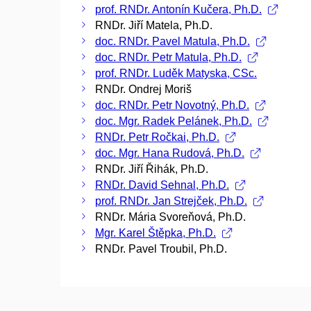
prof. RNDr. Antonín Kučera, Ph.D.
RNDr. Jiří Matela, Ph.D.
doc. RNDr. Pavel Matula, Ph.D.
doc. RNDr. Petr Matula, Ph.D.
prof. RNDr. Luděk Matyska, CSc.
RNDr. Ondrej Moriš
doc. RNDr. Petr Novotný, Ph.D.
doc. Mgr. Radek Pelánek, Ph.D.
RNDr. Petr Ročkai, Ph.D.
doc. Mgr. Hana Rudová, Ph.D.
RNDr. Jiří Řihák, Ph.D.
RNDr. David Sehnal, Ph.D.
prof. RNDr. Jan Strejček, Ph.D.
RNDr. Mária Svoreňová, Ph.D.
Mgr. Karel Štěpka, Ph.D.
RNDr. Pavel Troubil, Ph.D.