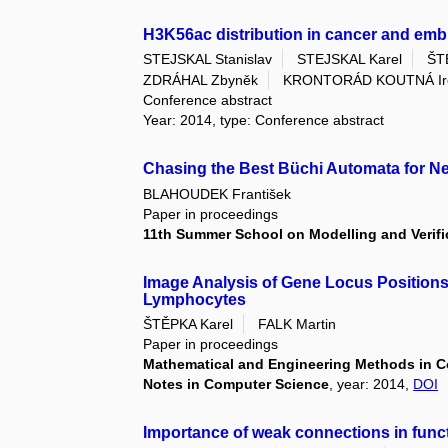
H3K56ac distribution in cancer and embry
STEJSKAL Stanislav
STEJSKAL Karel
ŠT
ZDRÁHAL Zbyněk
KRONTORÁD KOUTNÁ Ir
Conference abstract
Year: 2014, type: Conference abstract
Chasing the Best Büchi Automata for N
BLAHOUDEK František
Paper in proceedings
11th Summer School on Modelling and Verifi
Image Analysis of Gene Locus Position
Lymphocytes
ŠTĚPKA Karel
FALK Martin
Paper in proceedings
Mathematical and Engineering Methods in Co
Notes in Computer Science
, year: 2014,
DOI
Importance of weak connections in funct