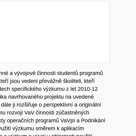
mné a vývojové činnosti studentů programů
ří jsou vedeni převážně školiteli, kteří
ktech specifického výzkumu z let 2010-12
ika navrhovaného projektu na uvedené
le ji rozšiřuje o perspektivní a originální
mu rozvoji VaV činnosti zúčastněných
jekty operačních programů VaVpI a Podnikání
yužití výzkumu směrem k aplikacím