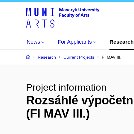
News
For Applicants
Research
Research
Current Projects
FI MAV III.
Project information
Rozsáhlé výpočetní 
(FI MAV III.)