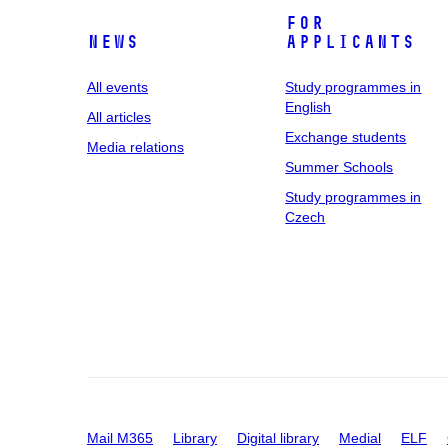
For
News
applicants
All events
Study programmes in
English
All articles
Exchange students
Media relations
Summer Schools
Study programmes in
Czech
Mail M365
Library
Digital library
Medial
ELF