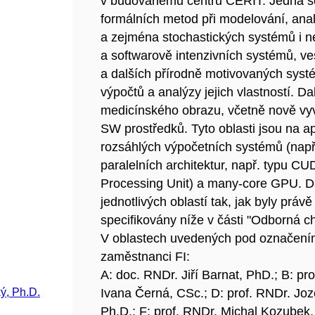
v budovanému centru CERIT. Jedná se 
formálních metod při modelování, anal
a zejména stochastických systémů i 
a softwarově intenzivních systémů, v
a dalších přírodně motivovaných syst
výpočtů a analýzy jejich vlastností. Dal
medicínského obrazu, včetně nově vy
SW prostředků. Tyto oblasti jsou na a
rozsáhlých výpočetních systémů (např
paralelních architektur, např. typu
Processing Unit) a many-core GPU. Dal
jednotlivých oblastí tak, jak byly pr
specifikovány níže v části "Odborná ch
V oblastech uvedených pod označením A
zaměstnanci FI:
A: doc. RNDr. Jiří Barnat, PhD.; B: pr
ký, Ph.D.
Ivana Černá, CSc.; D: prof. RNDr. Joz
Ph.D.; F: prof. RNDr. Michal Kozubek