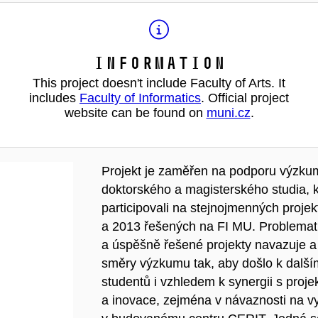
Information
This project doesn't include Faculty of Arts. It
includes
Faculty of Informatics
. Official project
website can be found on
muni.cz
.
Projekt je zaměřen na podporu výzku
doktorského a magisterského studia, kte
participovali na stejnojmenných proje
a 2013 řešených na FI MU. Problemat
a úspěšně řešené projekty navazuje a dá
směry výzkumu tak, aby došlo k další
studentů i vzhledem k synergii s pro
a inovace, zejména v návaznosti na v