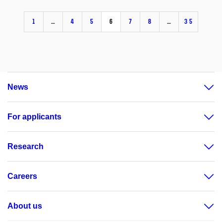
1
…
4
5
6
7
8
…
35
News
For applicants
Research
Careers
About us