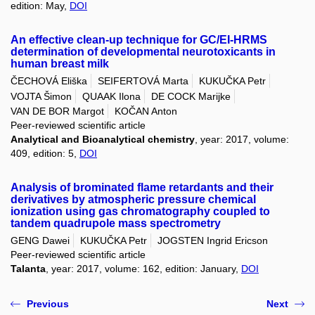
edition: May,
DOI
An effective clean-up technique for GC/EI-HRMS
determination of developmental neurotoxicants in
human breast milk
ČECHOVÁ Eliška
SEIFERTOVÁ Marta
KUKUČKA Petr
VOJTA Šimon
QUAAK Ilona
DE COCK Marijke
VAN DE BOR Margot
KOČAN Anton
Peer-reviewed scientific article
Analytical and Bioanalytical chemistry
, year: 2017, volume:
409, edition: 5,
DOI
Analysis of brominated flame retardants and their
derivatives by atmospheric pressure chemical
ionization using gas chromatography coupled to
tandem quadrupole mass spectrometry
GENG Dawei
KUKUČKA Petr
JOGSTEN Ingrid Ericson
Peer-reviewed scientific article
Talanta
, year: 2017, volume: 162, edition: January,
DOI
Previous
Next