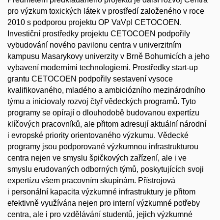
pro výzkum toxických látek v prostředí založeného v roce
2010 s podporou projektu OP VaVpI CETOCOEN.
Investiční prostředky projektu CETOCOEN podpořily
vybudování nového pavilonu centra v univerzitním
kampusu Masarykovy univerzity v Brně Bohumicích a jeho
vybavení moderními technologiemi. Prostředky start-up
grantu CETOCOEN podpořily sestavení vysoce
kvalifikovaného, mladého a ambiciózního mezinárodního
týmu a iniciovaly rozvoj čtyř vědeckých programů. Tyto
programy se opírají o dlouhodobě budovanou expertízu
klíčových pracovníků, ale přitom adresují aktuální národní
i evropské priority orientovaného výzkumu. Vědecké
programy jsou podporované výzkumnou infrastrukturou
centra nejen ve smyslu špičkových zařízení, ale i ve
smyslu erudovaných odborných týmů, poskytujících svoji
expertízu všem pracovním skupinám. Přístrojová
i personální kapacita výzkumné infrastruktury je přitom
efektivně využívána nejen pro interní výzkumné potřeby
centra, ale i pro vzdělávání studentů, jejich výzkumné