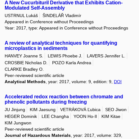
A New Cucurbituril Derivative that Exhibits Cation-
Modulated Self-Assembly
USTRNUL Lukáš
ŠINDELÁŘ Vladimír
Appeared in Conference without Proceedings
Year: 2017, type: Appeared in Conference without Proceedings
A review of analytical techniques for quantifying
microplastics in sediments
HANVEY Joanne S.
LEWIS Phoebe J.
LAVERS Jennifer L.
CROSBIE Nicholas D.
POZO Karla Andrea
CLARKE Bradley O.
Peer-reviewed scientific article
Analytical Methods
, year: 2017, volume: 9, edition: 9,
DOI
Accelerated redox reaction between chromate and
phenolic pollutants during freezing
JU Jinjung
KIM Jaesung
VETRÁKOVÁ Ľubica
SEO Jiwon
HEGER Dominik
LEE Changha
YOON Ho-Il
KIM Kitae
KIM Jungwon
Peer-reviewed scientific article
Journal of Hazardous Materials
, year: 2017, volume: 329,