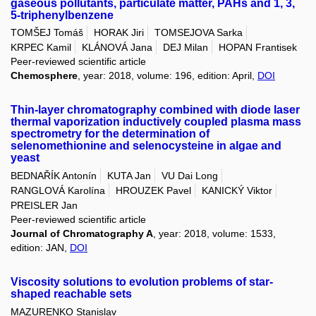
gaseous pollutants, particulate matter, PAHs and 1, 3,
5-triphenylbenzene
TOMŠEJ Tomáš
HORAK Jiri
TOMSEJOVA Sarka
KRPEC Kamil
KLÁNOVÁ Jana
DEJ Milan
HOPAN Frantisek
Peer-reviewed scientific article
Chemosphere
, year: 2018, volume: 196, edition: April,
DOI
Thin-layer chromatography combined with diode laser
thermal vaporization inductively coupled plasma mass
spectrometry for the determination of
selenomethionine and selenocysteine in algae and
yeast
BEDNAŘÍK Antonín
KUTA Jan
VU Dai Long
RANGLOVÁ Karolína
HROUZEK Pavel
KANICKÝ Viktor
PREISLER Jan
Peer-reviewed scientific article
Journal of Chromatography A
, year: 2018, volume: 1533,
edition: JAN,
DOI
Viscosity solutions to evolution problems of star-
shaped reachable sets
MAZURENKO Stanislav