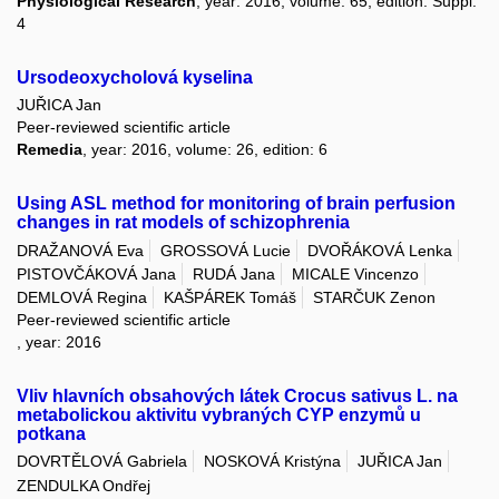
Physiological Research
, year: 2016, volume: 65, edition: Suppl.
4
Ursodeoxycholová kyselina
JUŘICA Jan
Peer-reviewed scientific article
Remedia
, year: 2016, volume: 26, edition: 6
Using ASL method for monitoring of brain perfusion
changes in rat models of schizophrenia
DRAŽANOVÁ Eva
GROSSOVÁ Lucie
DVOŘÁKOVÁ Lenka
PISTOVČÁKOVÁ Jana
RUDÁ Jana
MICALE Vincenzo
DEMLOVÁ Regina
KAŠPÁREK Tomáš
STARČUK Zenon
Peer-reviewed scientific article
, year: 2016
Vliv hlavních obsahových látek Crocus sativus L. na
metabolickou aktivitu vybraných CYP enzymů u
potkana
DOVRTĚLOVÁ Gabriela
NOSKOVÁ Kristýna
JUŘICA Jan
ZENDULKA Ondřej