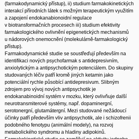
(farmakodynamický přístup), ii) studium farmakokinetických
interakcí přírodních látek s možným terapeutickým využitím
a zapojení endokanabionoidní regulace
v biotransformačních procesech iii) studium efektivity
farmakologického ovlivnění epigenetických mechanismů
u nádorových onemocnění (molekulárně-farmakologický
přístup).
Farmakodynamické studie se soustřeďují především na
identifikaci nových psychofarmak s antidepresivním,
anxiolytickým a antipsychotickým potenciálem. Do skupiny
studovaných léčiv patří kromě jiných ketamin jako
potenciální rychle působící antidepresivum. Slibným
zdrojem pro vývoj nových antipsychotik je
endokanabinoidní systém v mozku, který ovlivňuje další
neurotransmiterové systémy, např. dopaminergní,
serotonergní, glutamátergní. Mezi studované nežádoucí
účinky patří především vliv antipsychotik, ale i schizofrenii
podobného fenotypu (animální modely), na rozvoj
metabolického syndromu a hladiny adipokinů.