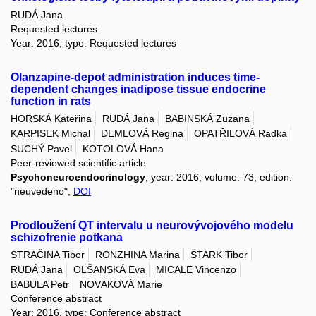
RUDÁ Jana
Requested lectures
Year: 2016, type: Requested lectures
Olanzapine-depot administration induces time-
dependent changes inadipose tissue endocrine
function in rats
HORSKÁ Kateřina
RUDÁ Jana
BABINSKÁ Zuzana
KARPISEK Michal
DEMLOVÁ Regina
OPATŘILOVÁ Radka
SUCHÝ Pavel
KOTOLOVÁ Hana
Peer-reviewed scientific article
Psychoneuroendocrinology
, year: 2016, volume: 73, edition:
"neuvedeno",
DOI
Prodloužení QT intervalu u neurovývojového modelu
schizofrenie potkana
STRAČINA Tibor
RONZHINA Marina
ŠTARK Tibor
RUDÁ Jana
OLŠANSKÁ Eva
MICALE Vincenzo
BABULA Petr
NOVÁKOVÁ Marie
Conference abstract
Year: 2016, type: Conference abstract