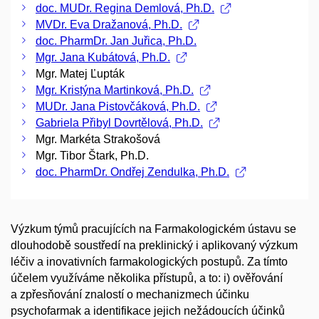
doc. MUDr. Regina Demlová, Ph.D.
MVDr. Eva Dražanová, Ph.D.
doc. PharmDr. Jan Juřica, Ph.D.
Mgr. Jana Kubátová, Ph.D.
Mgr. Matej Ľupták
Mgr. Kristýna Martinková, Ph.D.
MUDr. Jana Pistovčáková, Ph.D.
Gabriela Přibyl Dovrtělová, Ph.D.
Mgr. Markéta Strakošová
Mgr. Tibor Štark, Ph.D.
doc. PharmDr. Ondřej Zendulka, Ph.D.
Výzkum týmů pracujících na Farmakologickém ústavu se
dlouhodobě soustředí na preklinický i aplikovaný výzkum
léčiv a inovativních farmakologických postupů. Za tímto
účelem využíváme několika přístupů, a to: i) ověřování
a zpřesňování znalostí o mechanizmech účinku
psychofarmak a identifikace jejich nežádoucích účinků