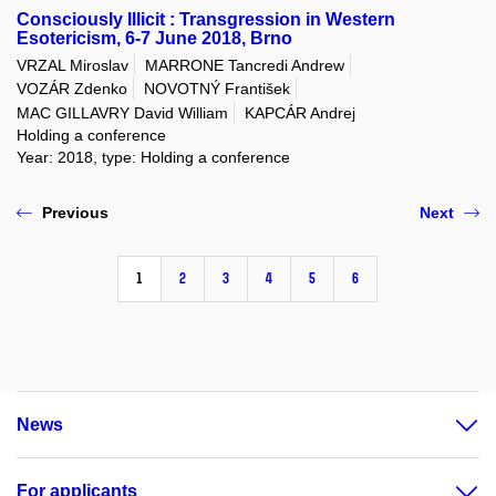
Consciously Illicit : Transgression in Western
Esotericism, 6-7 June 2018, Brno
VRZAL Miroslav
MARRONE Tancredi Andrew
VOZÁR Zdenko
NOVOTNÝ František
MAC GILLAVRY David William
KAPCÁR Andrej
Holding a conference
Year: 2018, type: Holding a conference
Previous
Next
1
2
3
4
5
6
News
For applicants