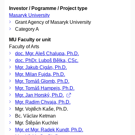
Investor / Pogramme / Project type
Masaryk University
Grant Agency of Masaryk University
Category A
MU Faculty or unit
Faculty of Arts
doc. Mgr. Aleš Chalupa, Ph.D.
doc. PhDr. Luboš Bělka, CSc.
Mgr. Jakub Cigán, Ph.D.
Mgr. Milan Fujda, Ph.D.
Mgr. Tomáš Glomb, Ph.D.
Mgr. Tomáš Hampejs, Ph.D.
Mgr. Jan Horský, Ph.D.
Mgr. Radim Chvaja, Ph.D.
Mgr. Vojtěch Kaše, Ph.D.
Bc. Václav Ketman
Mgr. Štěpán Kuchlei
Mgr. et Mgr. Radek Kundt, Ph.D.