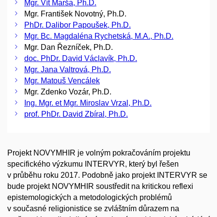
Mgr. Vít Marša, Ph.D.
Mgr. František Novotný, Ph.D.
PhDr. Dalibor Papoušek, Ph.D.
Mgr. Bc. Magdaléna Rychetská, M.A., Ph.D.
Mgr. Dan Řezníček, Ph.D.
doc. PhDr. David Václavík, Ph.D.
Mgr. Jana Valtrová, Ph.D.
Mgr. Matouš Vencálek
Mgr. Zdenko Vozár, Ph.D.
Ing. Mgr. et Mgr. Miroslav Vrzal, Ph.D.
prof. PhDr. David Zbíral, Ph.D.
Projekt NOVYMHIR je volným pokračováním projektu
specifického výzkumu INTERVYR, který byl řešen
v průběhu roku 2017. Podobně jako projekt INTERVYR se
bude projekt NOVYMHIR soustředit na kritickou reflexi
epistemologických a metodologických problémů
v současné religionistice se zvláštním důrazem na