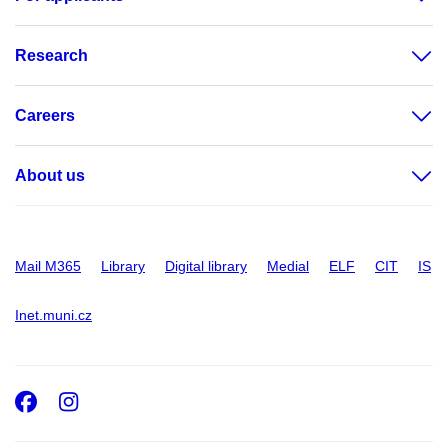
Research
Careers
About us
Mail M365
Library
Digital library
Medial
ELF
CIT
IS
Inet.muni.cz
Facebook
Instagram