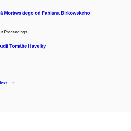
iká Moráwskiego od Fabiana Birkowskeho
out Proceedings
tudii Tomáše Havelky
Next