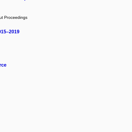
out Proceedings
015–2019
rce