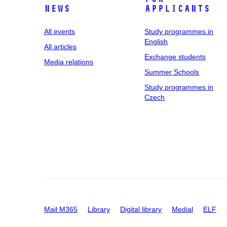
News
applicants
All events
Study programmes in
English
All articles
Exchange students
Media relations
Summer Schools
Study programmes in
Czech
Mail M365
Library
Digital library
Medial
ELF