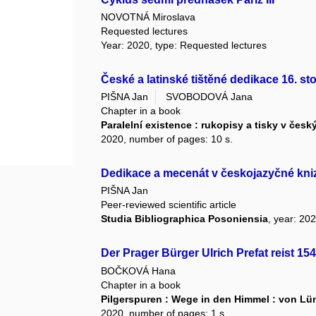
NOVOTNÁ Miroslava
Requested lectures
Year: 2020, type: Requested lectures
České a latinské tištěné dedikace 16. sto
PIŠNA Jan
SVOBODOVÁ Jana
Chapter in a book
Paralelní existence : rukopisy a tisky v če
2020, number of pages: 10 s.
Dedikace a mecenát v českojazyčné knize
PIŠNA Jan
Peer-reviewed scientific article
Studia Bibliographica Posoniensia
, year: 20
Der Prager Bürger Ulrich Prefat reist 15
BOČKOVÁ Hana
Chapter in a book
Pilgerspuren : Wege in den Himmel : von Lü
2020, number of pages: 1 s.