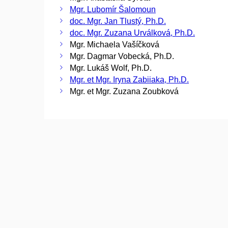
Mgr. Lubomír Šalomoun
doc. Mgr. Jan Tlustý, Ph.D.
doc. Mgr. Zuzana Urválková, Ph.D.
Mgr. Michaela Vašíčková
Mgr. Dagmar Vobecká, Ph.D.
Mgr. Lukáš Wolf, Ph.D.
Mgr. et Mgr. Iryna Zabiiaka, Ph.D.
Mgr. et Mgr. Zuzana Zoubková