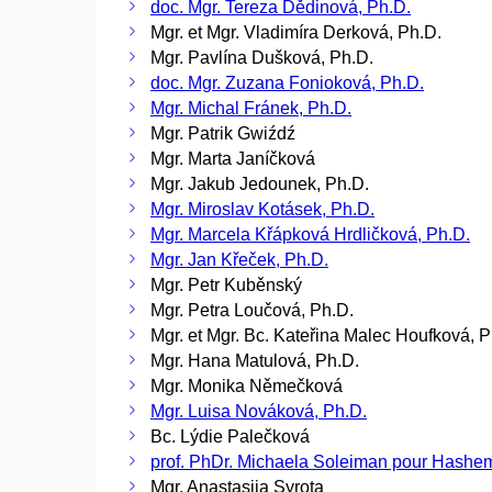
doc. Mgr. Tereza Dědinová, Ph.D.
Mgr. et Mgr. Vladimíra Derková, Ph.D.
Mgr. Pavlína Dušková, Ph.D.
doc. Mgr. Zuzana Fonioková, Ph.D.
Mgr. Michal Fránek, Ph.D.
Mgr. Patrik Gwiźdź
Mgr. Marta Janíčková
Mgr. Jakub Jedounek, Ph.D.
Mgr. Miroslav Kotásek, Ph.D.
Mgr. Marcela Křápková Hrdličková, Ph.D.
Mgr. Jan Křeček, Ph.D.
Mgr. Petr Kuběnský
Mgr. Petra Loučová, Ph.D.
Mgr. et Mgr. Bc. Kateřina Malec Houfková, P
Mgr. Hana Matulová, Ph.D.
Mgr. Monika Němečková
Mgr. Luisa Nováková, Ph.D.
Bc. Lýdie Palečková
prof. PhDr. Michaela Soleiman pour Hashem
Mgr. Anastasiia Syrota