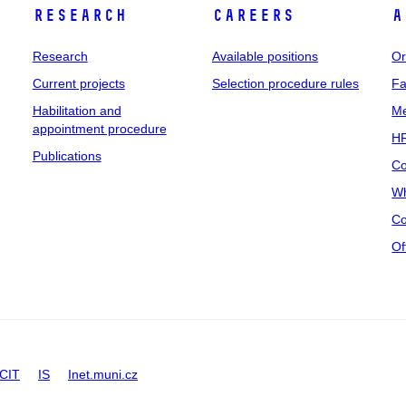
Research
Careers
A
Research
Available positions
Or
Current projects
Selection procedure rules
Fa
Habilitation and
Me
appointment procedure
HR
Publications
Co
Wh
Co
Of
CIT
IS
Inet.muni.cz