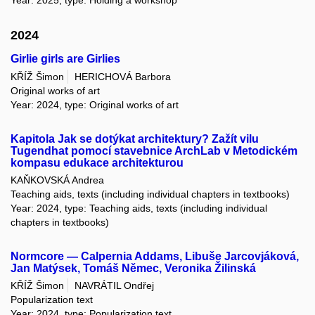
Year: 2025, type: Holding a workshop
2024
Girlie girls are Girlies
KŘÍŽ Šimon
HERICHOVÁ Barbora
Original works of art
Year: 2024, type: Original works of art
Kapitola Jak se dotýkat architektury? Zažít vilu
Tugendhat pomocí stavebnice ArchLab v Metodickém
kompasu edukace architekturou
KAŇKOVSKÁ Andrea
Teaching aids, texts (including individual chapters in textbooks)
Year: 2024, type: Teaching aids, texts (including individual
chapters in textbooks)
Normcore — Calpernia Addams, Libuše Jarcovjáková,
Jan Matýsek, Tomáš Němec, Veronika Žilinská
KŘÍŽ Šimon
NAVRÁTIL Ondřej
Popularization text
Year: 2024, type: Popularization text