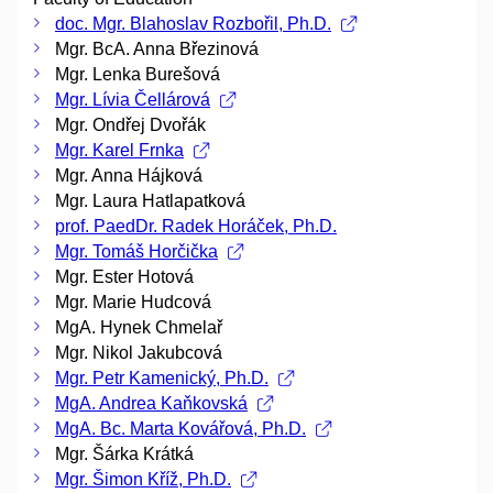
doc. Mgr. Blahoslav Rozbořil, Ph.D.
Mgr. BcA. Anna Březinová
Mgr. Lenka Burešová
Mgr. Lívia Čellárová
Mgr. Ondřej Dvořák
Mgr. Karel Frnka
Mgr. Anna Hájková
Mgr. Laura Hatlapatková
prof. PaedDr. Radek Horáček, Ph.D.
Mgr. Tomáš Horčička
Mgr. Ester Hotová
Mgr. Marie Hudcová
MgA. Hynek Chmelař
Mgr. Nikol Jakubcová
Mgr. Petr Kamenický, Ph.D.
MgA. Andrea Kaňkovská
MgA. Bc. Marta Kovářová, Ph.D.
Mgr. Šárka Krátká
Mgr. Šimon Kříž, Ph.D.