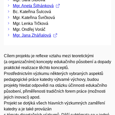
Mgr. Aneta Šilhánková
Bc. Kateřina Šulcová
Mgr. Kateřina Švrčková
Mgr. Lenka Trčková
Mgr. Ondřej Voráč
Mgr. Jana Zháňalová
Cílem projektu je reflexe vztahu mezi teoretickými
(a organizačními) koncepty edukačního působení a dopady
praktické realizace těchto konceptů.
Prostřednictvím výzkumu některých vybraných aspektů
pedagogické práce katedry výtvarné výchovy, budou
projekty hledat odpovědi na otázku účinnosti edukačního
působení, přiměřenosti tradičních forem práce (možnosti
jejich inovací) apod.
Projekt se dotýká všech hlavních výzkumných zaměření
katedry a je také provázán
s tématy disertačních výzkumů. Dílčí subtémata se v jedné