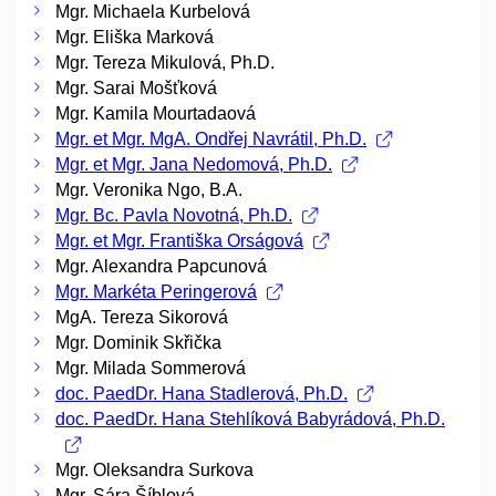
Mgr. Michaela Kurbelová
Mgr. Eliška Marková
Mgr. Tereza Mikulová, Ph.D.
Mgr. Sarai Mošťková
Mgr. Kamila Mourtadaová
Mgr. et Mgr. MgA. Ondřej Navrátil, Ph.D.
Mgr. et Mgr. Jana Nedomová, Ph.D.
Mgr. Veronika Ngo, B.A.
Mgr. Bc. Pavla Novotná, Ph.D.
Mgr. et Mgr. Františka Orságová
Mgr. Alexandra Papcunová
Mgr. Markéta Peringerová
MgA. Tereza Sikorová
Mgr. Dominik Skřička
Mgr. Milada Sommerová
doc. PaedDr. Hana Stadlerová, Ph.D.
doc. PaedDr. Hana Stehlíková Babyrádová, Ph.D.
Mgr. Oleksandra Surkova
Mgr. Sára Šíblová