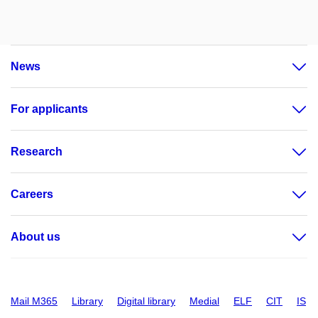
News
For applicants
Research
Careers
About us
Mail M365
Library
Digital library
Medial
ELF
CIT
IS