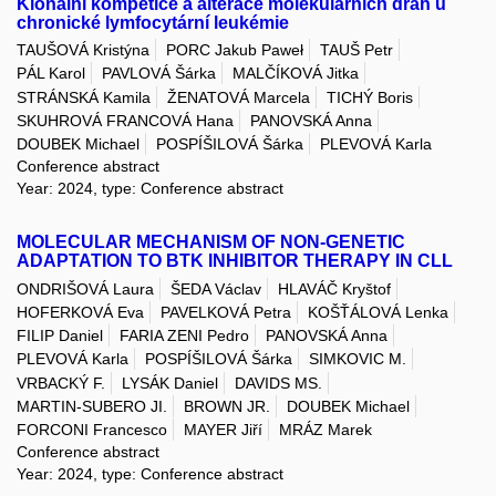
Klonální kompetice a alterace molekulárních drah u
chronické lymfocytární leukémie
TAUŠOVÁ Kristýna
PORC Jakub Paweł
TAUŠ Petr
PÁL Karol
PAVLOVÁ Šárka
MALČÍKOVÁ Jitka
STRÁNSKÁ Kamila
ŽENATOVÁ Marcela
TICHÝ Boris
SKUHROVÁ FRANCOVÁ Hana
PANOVSKÁ Anna
DOUBEK Michael
POSPÍŠILOVÁ Šárka
PLEVOVÁ Karla
Conference abstract
Year: 2024, type: Conference abstract
MOLECULAR MECHANISM OF NON-GENETIC
ADAPTATION TO BTK INHIBITOR THERAPY IN CLL
ONDRIŠOVÁ Laura
ŠEDA Václav
HLAVÁČ Kryštof
HOFERKOVÁ Eva
PAVELKOVÁ Petra
KOŠŤÁLOVÁ Lenka
FILIP Daniel
FARIA ZENI Pedro
PANOVSKÁ Anna
PLEVOVÁ Karla
POSPÍŠILOVÁ Šárka
SIMKOVIC M.
VRBACKÝ F.
LYSÁK Daniel
DAVIDS MS.
MARTIN-SUBERO JI.
BROWN JR.
DOUBEK Michael
FORCONI Francesco
MAYER Jiří
MRÁZ Marek
Conference abstract
Year: 2024, type: Conference abstract