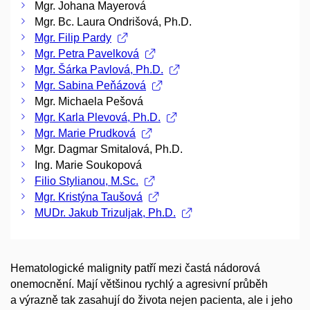
Mgr. Johana Mayerová
Mgr. Bc. Laura Ondrišová, Ph.D.
Mgr. Filip Pardy
Mgr. Petra Pavelková
Mgr. Šárka Pavlová, Ph.D.
Mgr. Sabina Peňázová
Mgr. Michaela Pešová
Mgr. Karla Plevová, Ph.D.
Mgr. Marie Prudková
Mgr. Dagmar Smitalová, Ph.D.
Ing. Marie Soukopová
Filio Stylianou, M.Sc.
Mgr. Kristýna Taušová
MUDr. Jakub Trizuljak, Ph.D.
Hematologické malignity patří mezi častá nádorová
onemocnění. Mají většinou rychlý a agresivní průběh
a výrazně tak zasahují do života nejen pacienta, ale i jeho