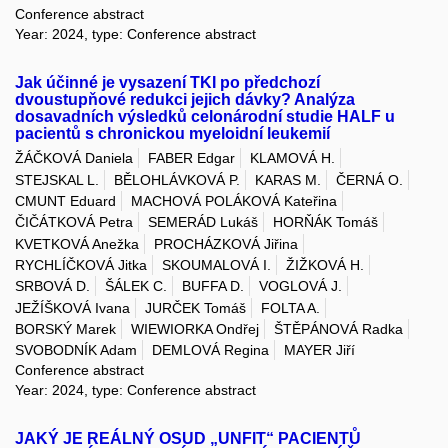
Conference abstract
Year: 2024, type: Conference abstract
Jak účinné je vysazení TKI po předchozí
dvoustupňové redukci jejich dávky? Analýza
dosavadních výsledků celonárodní studie HALF u
pacientů s chronickou myeloidní leukemií
ŽÁČKOVÁ Daniela
FABER Edgar
KLAMOVÁ H.
STEJSKAL L.
BĚLOHLÁVKOVÁ P.
KARAS M.
ČERNÁ O.
CMUNT Eduard
MACHOVÁ POLÁKOVÁ Kateřina
ČIČÁTKOVÁ Petra
SEMERÁD Lukáš
HORŇÁK Tomáš
KVETKOVÁ Anežka
PROCHÁZKOVÁ Jiřina
RYCHLÍČKOVÁ Jitka
SKOUMALOVÁ I.
ŽIŽKOVÁ H.
SRBOVÁ D.
ŠÁLEK C.
BUFFA D.
VOGLOVÁ J.
JEŽÍŠKOVÁ Ivana
JURČEK Tomáš
FOLTA A.
BORSKÝ Marek
WIEWIORKA Ondřej
ŠTĚPÁNOVÁ Radka
SVOBODNÍK Adam
DEMLOVÁ Regina
MAYER Jiří
Conference abstract
Year: 2024, type: Conference abstract
JAKÝ JE REÁLNÝ OSUD „UNFIT“ PACIENTŮ