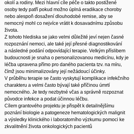
okolí a rodiny. Mezi hlavní cíle péče o takto postižené
osoby tedy patří pokud možno úplná eradikace choroby
nebo alespoň dosažení dlouhodobé remise, aby se
nemocný mohl co nejvíce vrátit k dosavadnímu způsobu
života.
Z tohoto hlediska se jako velmi důležité jeví nejen časné
rozpoznání nemoci, ale také její přesné diagnostikování
a následné podání odpovídající terapie. Velkým příslibem
budoucnosti je snaha o personalizovanou medicínu, kdy je
léčba upravena přímo pro daného pacienta tzv. na míru,
čímž jsou minimalizovány její nežádoucí účinky.
V průběhu terapie se často vyskytují komplikace infekčního
charakteru a velmi často bývají také příčinou úmrtí
nemocného. Je tedy nezbytné včas a správně rozpoznat
původce infekce a podat účinnou léčbu.
Cílem grantového projektu je přispět k detailnějšímu
poznání biologie a patogeneze hematologických malignit
a výsledky klinického i laboratorního výzkumu pomoci ke
zkvalitnění života onkologických pacientů