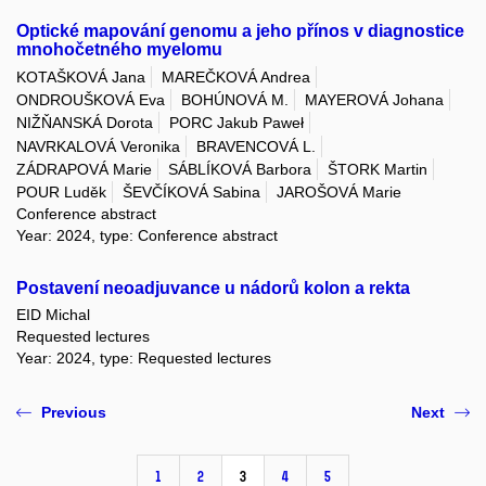
Optické mapování genomu a jeho přínos v diagnostice
mnohočetného myelomu
KOTAŠKOVÁ Jana
MAREČKOVÁ Andrea
ONDROUŠKOVÁ Eva
BOHÚNOVÁ M.
MAYEROVÁ Johana
NIŽŇANSKÁ Dorota
PORC Jakub Paweł
NAVRKALOVÁ Veronika
BRAVENCOVÁ L.
ZÁDRAPOVÁ Marie
SÁBLÍKOVÁ Barbora
ŠTORK Martin
POUR Luděk
ŠEVČÍKOVÁ Sabina
JAROŠOVÁ Marie
Conference abstract
Year: 2024, type: Conference abstract
Postavení neoadjuvance u nádorů kolon a rekta
EID Michal
Requested lectures
Year: 2024, type: Requested lectures
Previous
Next
1
2
3
4
5