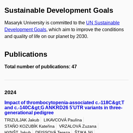
Sustainable Development Goals
Masaryk University is committed to the
UN Sustainable
Development Goals
, which aim to improve the conditions
and quality of life on our planet by 2030.
Publications
Total number of publications: 47
2024
Impact of thrombocytopenia-associated c.-118C&gt;T
and c.-140C&gt;G ANKRD26 5’UTR variants in three-
generational pedigree
TRIZULJAK Jakub
LIKAVCOVÁ Paulína
STAŇO KOZUBÍK Kateřina
VRZALOVÁ Zuzana
HYNŠT Jakub
DEISSOVÁ Tereza
ŠTIKA Jiří