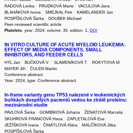
RADOVÁ Lenka
PRUDKOVÁ Marie
VACULOVA Jana
BLAHÁKOVÁ Ivona
SMEJKAL Petr
KAMELANDER Jan
POSPÍŠILOVÁ Šárka
DOUBEK Michael
Peer-reviewed scientific article
Platelets
, year: 2024, volume: 35, edition: 1,
DOI
IN VITRO CULTURE OF ACUTE MYELOID LEUKEMIA:
EFFECT OF MEDIA COMPONENTS, SMALL
INHIBITORS, AND FEEDER CELLS
HÝL Jan
BUČKOVÁ V.
SLAMENÍKOVÁ T.
ROKYTOVÁ M.
MAYER Jiří
ČULEN Martin
Conference abstract
Year: 2024, type: Conference abstract
In-frame varianty genu TP53 nalezené v leukemických
buňkách dospělých pacientů vedou ke ztrátě proteinu:
mezinárodní studie
PAVLOVÁ Šárka
GOMBÍKOVÁ Johana
ŽENATOVÁ Marcela
SKUHROVÁ FRANCOVÁ Hana
ZAPLETALOVÁ Eva
JEŽÍŠKOVÁ Ivana
ČINÁTLOVÁ Klára
MALČÍKOVÁ Jitka
POSPÍŠILOVÁ Šárka