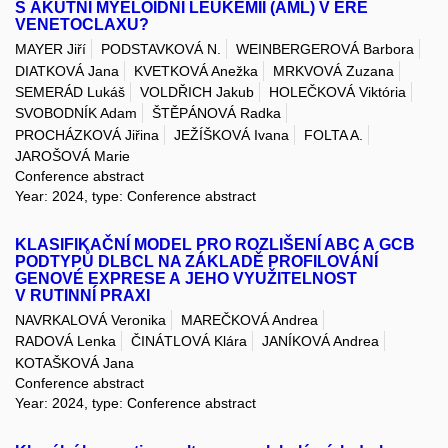
S AKUTNÍ MYELOIDNÍ LEUKEMIÍ (AML) V ÉŘE
VENETOCLAXU?
MAYER Jiří
PODSTAVKOVÁ N.
WEINBERGEROVÁ Barbora
DIATKOVÁ Jana
KVETKOVÁ Anežka
MRKVOVÁ Zuzana
SEMERÁD Lukáš
VOLDŘICH Jakub
HOLEČKOVÁ Viktória
SVOBODNÍK Adam
ŠTĚPÁNOVÁ Radka
PROCHÁZKOVÁ Jiřina
JEŽÍŠKOVÁ Ivana
FOLTA A.
JAROŠOVÁ Marie
Conference abstract
Year: 2024, type: Conference abstract
KLASIFIKAČNÍ MODEL PRO ROZLIŠENÍ ABC A GCB
PODTYPŮ DLBCL NA ZÁKLADĚ PROFILOVÁNÍ
GENOVÉ EXPRESE A JEHO VYUŽITELNOST
V RUTINNÍ PRAXI
NAVRKALOVÁ Veronika
MAREČKOVÁ Andrea
RADOVÁ Lenka
ČINÁTLOVÁ Klára
JANÍKOVÁ Andrea
KOTAŠKOVÁ Jana
Conference abstract
Year: 2024, type: Conference abstract