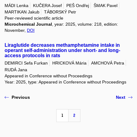
MÁDI Lenka
KUČERA Josef
PEŠ Ondřej
ŠMAK Pavel
MARTIKAN Jakub
TÁBORSKÝ Petr
Peer-reviewed scientific article
Microchemical Journal
, year: 2025, volume: 218, edition:
November,
DOI
Liraglutide decreases methamphetamine intake in
operant self-administration under short- and long-
access protocols in rats
DEMIRCI Sefa Furkan
HRICKOVÁ Mária
AMCHOVÁ Petra
RUDÁ Jana
Appeared in Conference without Proceedings
Year: 2025, type: Appeared in Conference without Proceedings
Previous
Next
1
2