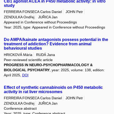
CB1 agonist ACEA in P450 metabolic activity: in vitro
study
FERREIRA FONSECA Carlos Daniel
JOHN Petr
ZENDULKA Ondřej
JUŘICA Jan
Appeared in Conference without Proceedings
Year: 2025, type: Appeared in Conference without Proceedings
Do AMPA/kainate antagonists possess potential in the
treatment of addiction? Evidence from animal
behavioural studies
HRICKOVÁ Mária
RUDÁ Jana
Peer-reviewed scientific article
PROGRESS IN NEURO-PSYCHOPHARMACOLOGY &
BIOLOGICAL PSYCHIATRY
, year: 2025, volume: 138, edition:
April 2025,
DOI
Effect of synthetic cannabinoids on P450 metabolic
activity in rat liver microsomes
FERREIRA FONSECA Carlos Daniel
JOHN Petr
ZENDULKA Ondřej
JUŘICA Jan
Conference abstract
Year: 2025, type: Conference abstract