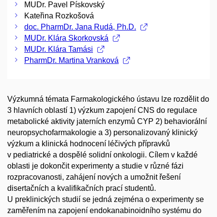
MUDr. Pavel Pískovský
Kateřina Rozkošová
doc. PharmDr. Jana Rudá, Ph.D.
MUDr. Klára Skorkovská
MUDr. Klára Tamási
PharmDr. Martina Vranková
Výzkumná témata Farmakologického ústavu lze rozdělit do
3 hlavních oblastí 1) výzkum zapojení CNS do regulace
metabolické aktivity jaterních enzymů CYP 2) behaviorální
neuropsychofarmakologie a 3) personalizovaný klinický
výzkum a klinická hodnocení léčivých přípravků
v pediatrické a dospělé solidní onkologii. Cílem v každé
oblasti je dokončit experimenty a studie v různé fázi
rozpracovanosti, zahájení nových a umožnit řešení
disertačních a kvalifikačních prací studentů.
U preklinických studií se jedná zejména o experimenty se
zaměřením na zapojení endokanabinoidního systému do