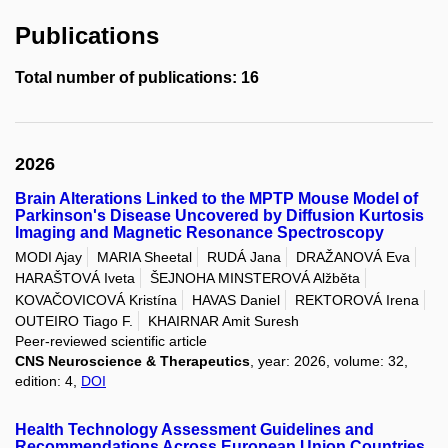
Publications
Total number of publications: 16
2026
Brain Alterations Linked to the MPTP Mouse Model of
Parkinson's Disease Uncovered by Diffusion Kurtosis
Imaging and Magnetic Resonance Spectroscopy
MODI Ajay
MARIA Sheetal
RUDÁ Jana
DRAŽANOVÁ Eva
HARAŠTOVÁ Iveta
ŠEJNOHA MINSTEROVÁ Alžběta
KOVAČOVICOVÁ Kristína
HAVAS Daniel
REKTOROVÁ Irena
OUTEIRO Tiago F.
KHAIRNAR Amit Suresh
Peer-reviewed scientific article
CNS Neuroscience & Therapeutics
, year: 2026, volume: 32,
edition: 4,
DOI
Health Technology Assessment Guidelines and
Recommendations Across European Union Countries