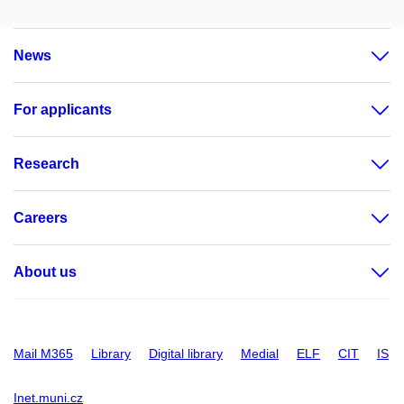
News
For applicants
Research
Careers
About us
Mail M365
Library
Digital library
Medial
ELF
CIT
IS
Inet.muni.cz