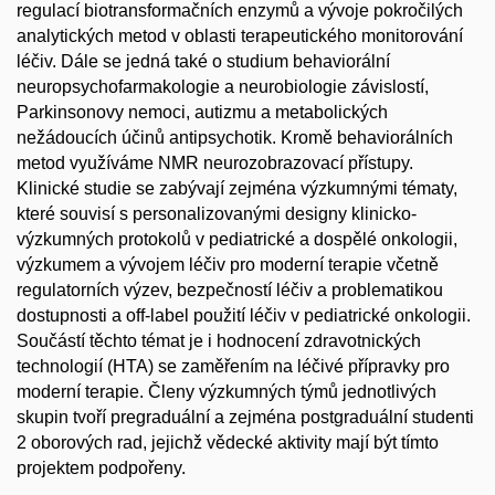
regulací biotransformačních enzymů a vývoje pokročilých
analytických metod v oblasti terapeutického monitorování
léčiv. Dále se jedná také o studium behaviorální
neuropsychofarmakologie a neurobiologie závislostí,
Parkinsonovy nemoci, autizmu a metabolických
nežádoucích účinů antipsychotik. Kromě behaviorálních
metod využíváme NMR neurozobrazovací přístupy.
Klinické studie se zabývají zejména výzkumnými tématy,
které souvisí s personalizovanými designy klinicko-
výzkumných protokolů v pediatrické a dospělé onkologii,
výzkumem a vývojem léčiv pro moderní terapie včetně
regulatorních výzev, bezpečností léčiv a problematikou
dostupnosti a off-label použití léčiv v pediatrické onkologii.
Součástí těchto témat je i hodnocení zdravotnických
technologií (HTA) se zaměřením na léčivé přípravky pro
moderní terapie. Členy výzkumných týmů jednotlivých
skupin tvoří pregraduální a zejména postgraduální studenti
2 oborových rad, jejichž vědecké aktivity mají být tímto
projektem podpořeny.