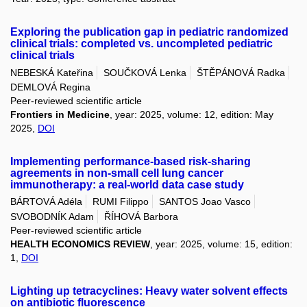
Exploring the publication gap in pediatric randomized
clinical trials: completed vs. uncompleted pediatric
clinical trials
NEBESKÁ Kateřina
SOUČKOVÁ Lenka
ŠTĚPÁNOVÁ Radka
DEMLOVÁ Regina
Peer-reviewed scientific article
Frontiers in Medicine
, year: 2025, volume: 12, edition: May
2025,
DOI
Implementing performance-based risk-sharing
agreements in non-small cell lung cancer
immunotherapy: a real-world data case study
BÁRTOVÁ Adéla
RUMI Filippo
SANTOS Joao Vasco
SVOBODNÍK Adam
ŘÍHOVÁ Barbora
Peer-reviewed scientific article
HEALTH ECONOMICS REVIEW
, year: 2025, volume: 15, edition:
1,
DOI
Lighting up tetracyclines: Heavy water solvent effects
on antibiotic fluorescence