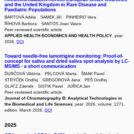
and the United Kingdom in Rare Disease and
Paediatric Populations
BÁRTOVÁ Adéla
SAMEK Jiří
PINHEIRO Vera
ŘÍHOVÁ Barbora
SANTOS Joao Vasco
Peer-reviewed scientific article
APPLIED HEALTH ECONOMICS AND HEALTH POLICY
, year:
2026,
DOI
Toward needle-free lamotrigine monitoring: Proof-of-
concept for saliva and dried saliva spot analysis by LC-
MS/MS - a short communication
ĎURČOVÁ Viktória
PELCOVÁ Marta
ŠMAK Pavel
STRÝČEK Ondřej
GREGOROVÁ Jana
PEŠ Ondřej
GLATZ Zdeněk
SISTIK Pavel
JUŘICA Jan
Peer-reviewed scientific article
Journal of Chromatography B: Analytical Technologies in
the Biomedical and Life Sciences
, year: 2026, volume: 1271,
edition: March 2026,
DOI
2025