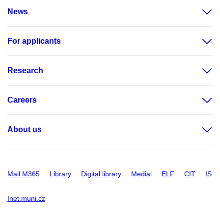
News
For applicants
Research
Careers
About us
Mail M365
Library
Digital library
Medial
ELF
CIT
IS
Inet.muni.cz