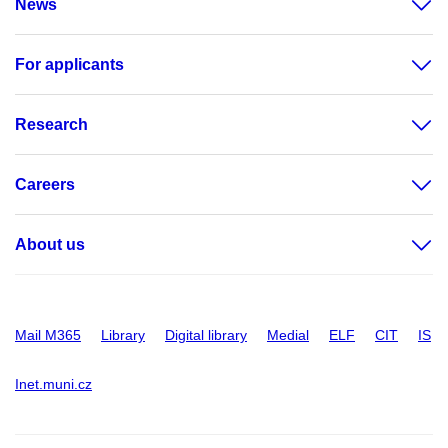
News
For applicants
Research
Careers
About us
Mail M365
Library
Digital library
Medial
ELF
CIT
IS
Inet.muni.cz