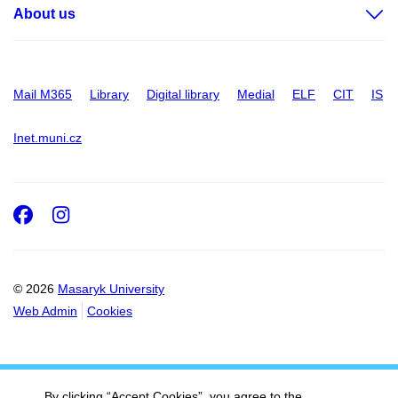
About us
Mail M365
Library
Digital library
Medial
ELF
CIT
IS
Inet.muni.cz
Facebook
Instagram
© 2026
Masaryk University
Web Admin
Cookies
By clicking “Accept Cookies”, you agree to the