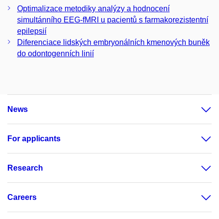
Optimalizace metodiky analýzy a hodnocení
simultánního EEG-fMRI u pacientů s farmakorezistentní
epilepsií
Diferenciace lidských embryonálních kmenových buněk
do odontogenních linií
News
For applicants
Research
Careers