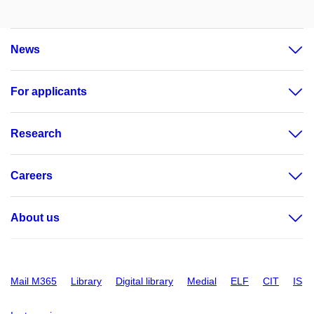
News
For applicants
Research
Careers
About us
Mail M365
Library
Digital library
Medial
ELF
CIT
IS