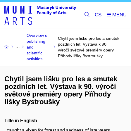
CS
Overview of
Chytil jsem lišku pro les a smutek
publishing
pozdních let. Výstava k 90.
and
výročí světové premiéry opery
scientific
Příhody lišky Bystroušky
activities
Chytil jsem lišku pro les a smutek
pozdních let. Výstava k 90. výročí
světové premiéry opery Příhody
lišky Bystroušky
Title in English
I caught a vixen for forest and sadness of late years.