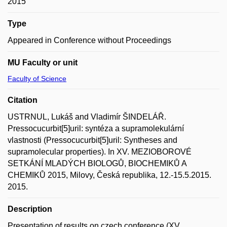
2015
Type
Appeared in Conference without Proceedings
MU Faculty or unit
Faculty of Science
Citation
USTRNUL, Lukáš and Vladimír ŠINDELÁŘ.
Pressocucurbit[5]uril: syntéza a supramolekulární
vlastnosti (Pressocucurbit[5]uril: Syntheses and
supramolecular properties). In XV. MEZIOBOROVÉ
SETKÁNÍ MLADÝCH BIOLOGŮ, BIOCHEMIKŮ A
CHEMIKŮ 2015, Milovy, Česká republika, 12.-15.5.2015.
2015.
Description
Presentation of results on czech conference (XV.