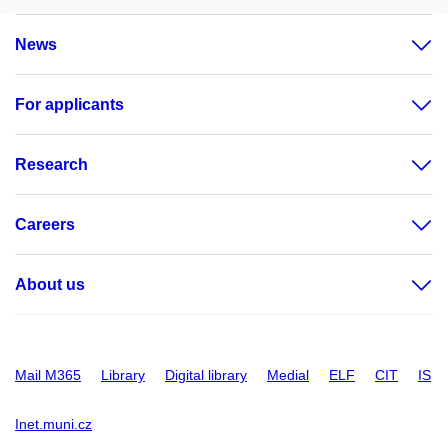
News
For applicants
Research
Careers
About us
Mail M365
Library
Digital library
Medial
ELF
CIT
IS
Inet.muni.cz