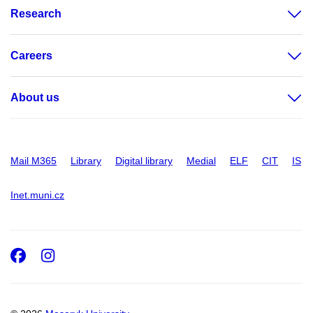
Research
Careers
About us
Mail M365
Library
Digital library
Medial
ELF
CIT
IS
Inet.muni.cz
Facebook
Instagram