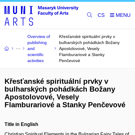
CS
Overview of
Křesťanské spirituální prvky v
publishing
bulharských pohádkách Božany
and
Apostolovové, Vesely
scientific
Flamburariové a Stanky
activities
Penčevové
Křesťanské spirituální prvky v
bulharských pohádkách Božany
Apostolovové, Vesely
Flamburariové a Stanky Penčevové
Title in English
Christian Spiritual Elements in the Bulgarian Fairy Tales of