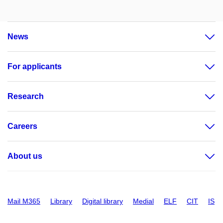
News
For applicants
Research
Careers
About us
Mail M365
Library
Digital library
Medial
ELF
CIT
IS